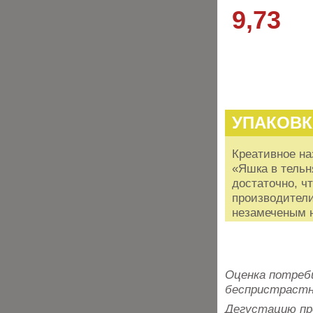
9,73
УПАКОВК
Креативное на
«Яшка в тельн
достаточно, ч
производители
незамеченым н
Оценка потреб
беспристрастн
Дегустацию пр