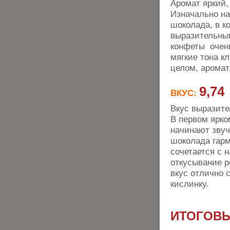
Аромат яркий,
Изначально на
шоколада, в к
выразительны
конфеты очень
мягкие тона к
целом, аромат
9,74
ВКУС:
Вкус выразит
В первом ярко
начинают звуч
шоколада гарм
сочетается с 
откусывание 
вкус отлично 
кислинку.
ИТОГОВЫ