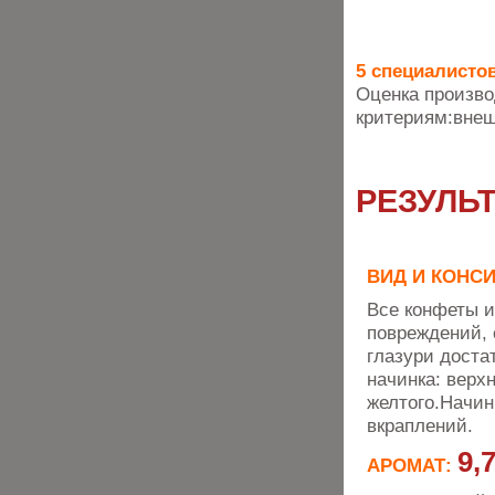
5 специалисто
Оценка произв
критериям:внеш
РЕЗУЛЬ
ВИД И КОНС
Все конфеты и
повреждений,
глазури доста
начинка: верх
желтого.Начин
вкраплений.
9,
АРОМАТ: