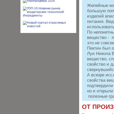
Желейные ко
большую поп
изделий впи
питания. Вед
использовать
По непонятны
вещество - п
это не совсем
Пектин был о
Луи Никола В
вещество, сп
свойство и да
свернувшийс
А вскоре исс
свойства вещ
подтвердили
но и открыли
полезные гра
ОТ ПРОИ