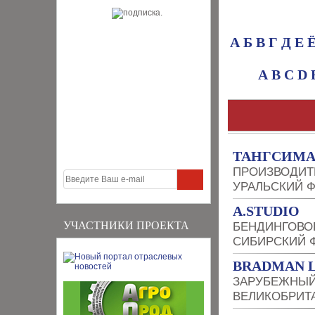
А
Б
В
Г
Д
Е
A
B
C
D
ТАНГСИМ
ПРОИЗВОДИТ
УРАЛЬСКИЙ 
A.STUDIO
УЧАСТНИКИ ПРОЕКТА
БЕНДИНГОВО
СИБИРСКИЙ 
BRADMAN L
ЗАРУБЕЖНЫЙ
ВЕЛИКОБРИТ