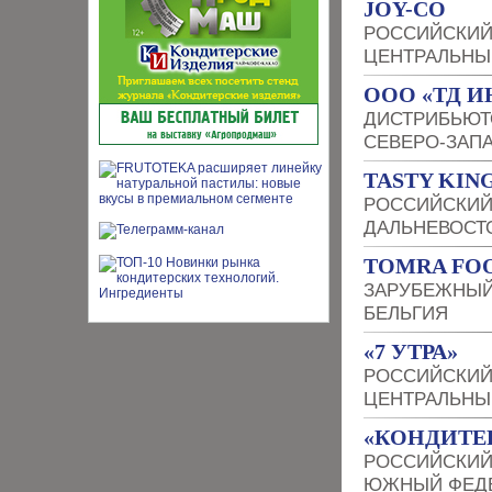
JOY-CO
РОССИЙСКИЙ
ЦЕНТРАЛЬНЫ
OOO «ТД И
ДИСТРИБЬЮТ
СЕВЕРО-ЗАП
TASTY KI
РОССИЙСКИЙ
ДАЛЬНЕВОСТ
TOMRA FO
ЗАРУБЕЖНЫЙ
БЕЛЬГИЯ
«7 УТРА»
РОССИЙСКИЙ
ЦЕНТРАЛЬНЫ
«КОНДИТЕР
РОССИЙСКИЙ
ЮЖНЫЙ ФЕДЕ