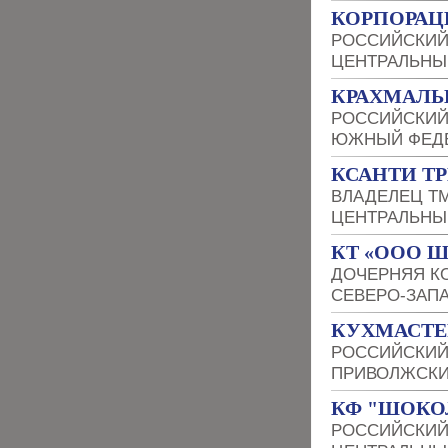
КОРПОРАЦ
РОССИЙСКИЙ
ЦЕНТРАЛЬНЫ
КРАХМАЛЬ
РОССИЙСКИЙ
ЮЖНЫЙ ФЕДЕ
КСАНТИ Т
ВЛАДЕЛЕЦ Т
ЦЕНТРАЛЬНЫ
КТ «ООО 
ДОЧЕРНЯЯ К
СЕВЕРО-ЗАП
КУХМАСТЕ
РОССИЙСКИЙ
ПРИВОЛЖСКИ
КФ "ШОКО
РОССИЙСКИЙ