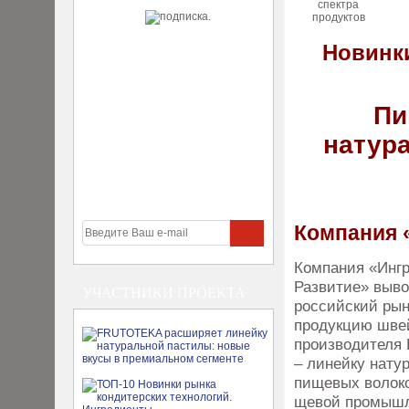
Новинки
Пи
натур
Компания 
Компания «Инг
Развитие» вы­в
УЧАСТНИКИ ПРОЕКТА
российский рын
продукцию швей
производителя
– ли­нейку нат
пищевых волоко
щевой промышл