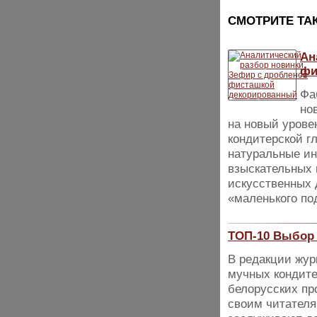
CМОТРИТЕ ТА
Ан
фи
Фа
но
на новый урове
кондитерской г
натуральные ин
взыскательных 
искусственных 
«маленького по
ТОП-10 Выбор 
В редакции жур
мучных кондите
белорусских пр
своим читателя