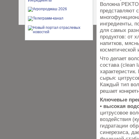
Волокна PEKT
представляют 
многофункцион
ингредиенты, 
для самых разн
продуктов: от х
напитков, мяс­н
косметической 
Что делает вол
состава (clean 
характеристик.
сырья: цитрусо
Каждый тип вол
решает конкрет
Ключевые пре
• высокая во
цитрусовое вол
воздействия (ку
гидратации обр
синерезиса, да
функцией стаби