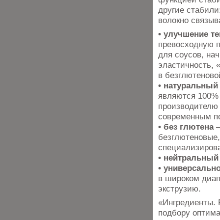
другие стабили
волокно связыва
• улучшение т
превосходную п
для соусов, нач
эластичность, 
в безглютеново
• натуральный
являются 100% 
производителю 
современным п
• без глютена
–
безглютеновые,
специализирова
• нейтральный
• универсальн
в широком диап
экструзию.
«Ингредиенты. 
подбору оптимал