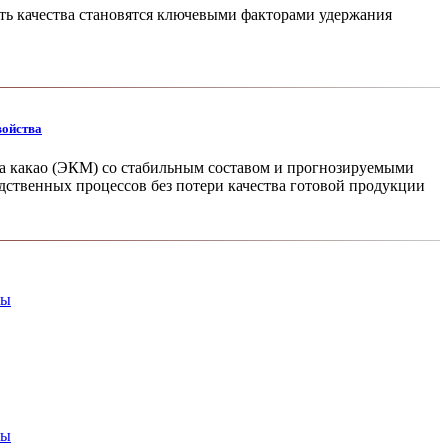
ть качества ста­новятся ключевыми факто­рами удержания
войства
 ка­као (ЭКМ) со стабильным составом и прогнозируемыми
ственных процес­сов без потери качества готовой про­дукции