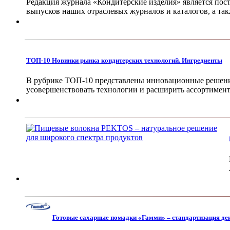
Редакция журнала «Кондитерские изделия» является пос
выпусков наших отраслевых журналов и каталогов, а та
ТОП-10 Новинки рынка кондитерских технологий. Ингредиенты
В рубрике ТОП-10 представлены инновационные решения
усовершенствовать технологии и расширить ассортимент
Готовые сахарные помадки «Гамми» – стандартизация дек