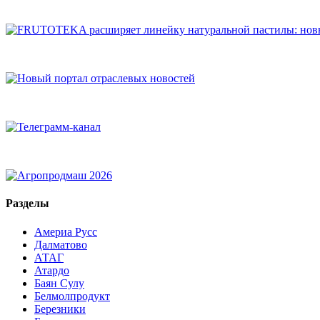
Разделы
Америа Русс
Далматово
АТАГ
Атардо
Баян Сулу
Белмолпродукт
Березники