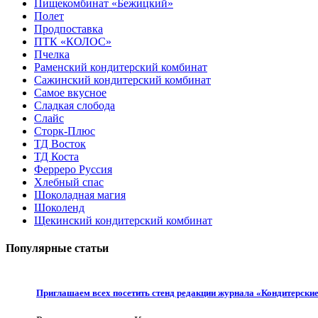
Пищекомбинат «Бежицкий»
Полет
Продпоставка
ПТК «КОЛОС»
Пчелка
Раменский кондитерский комбинат
Сажинский кондитерский комбинат
Самое вкусное
Сладкая слобода
Слайс
Сторк-Плюс
ТД Восток
ТД Коста
Ферреро Руссия
Хлебный спас
Шоколадная магия
Шоколенд
Щекинский кондитерский комбинат
Популярные статьи
Приглашаем всех посетить стенд редакции журнала «Кондитерски