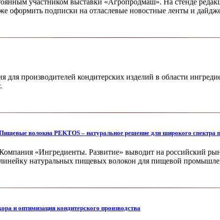
тоянным участником выставки «Агропродмаш». На стенде редакц
кже оформить подписки на отласлевые новостные ленты и дайдж
 для производителей кондитерских изделий в области ингреди
.
Пищевые волокна PEKTOS – натуральное решение для широкого спектра 
Компания «Ингредиенты. Развитие» вы­водит на российский р
ли­нейку натуральных пищевых волокон для пи­щевой промышл
ора и оптимизация кондитерского производства