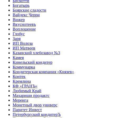
Бискотти
Богатырь
Боярские сладости
Вайдекс Черри
Вижер
Вкуснотеевъ
Воплощение
Глобус
Заря
ИП Волоза
ИП Матвеев
Казанский хлебозавод №3
Камея
Кинельский кондитер
Коммунарка
Кондитерская компания «Князев»
Контек
Кремлина
КФ «ГРАНЪ»
Любимый Край
Махариши продактс
Меренга
Монетный двор универс
Паритет Инвест
Петербургский кондитерЪ