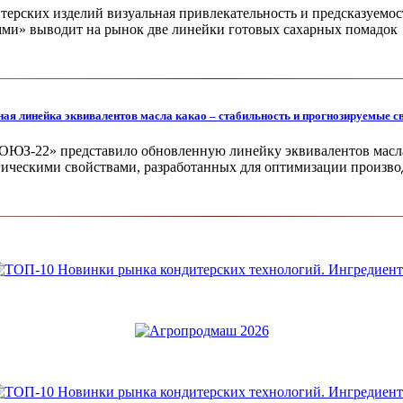
терских изделий визуальная привлекательность и пред­сказуемос
амми» выводит на рынок две линейки готовых сахарных помадок
ая линейка эквивалентов масла какао – стабильность и прогнозируемые с
ЮЗ-22» представило обновлен­ную линейку эквивалентов масла
ическими свойствами, разработанных для опти­мизации производ