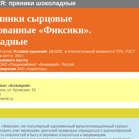
Я: пряники шоколадные
яники сырцовые
ованные «Фиксики».
адные
 суток.
Условия хранения
: 18±5ОС и относительной влажности 75%. ГОСТ
 нетто: 350 г.
ьмового масла.
ОАО «Пищекомбинат «Бежицкий». Россия.
лицензии
ЗАО «Аэроплан».
нат «Бежицкий»
нск, ул. Кромская, 52
8
ansk.ru
а «Фиксики» лег популярный одноименный мультипликационный сериал,
оторого учит маленьких зрителей правильно обращаться с разнообразной
ать опасностей в быту и бережно относиться к окружающим