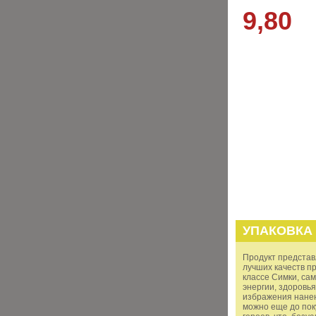
9,80
УПАКОВКА
Продукт представ
лучших качеств пр
классе Симки, са
энергии, здоровь
избражения нанен
можно еще до пок