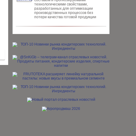
составом и прогнозируемыми
технологическими свойствами,
разработанных для опти­мизации
производственных процес­сов без
потери качества готовой про­дукции