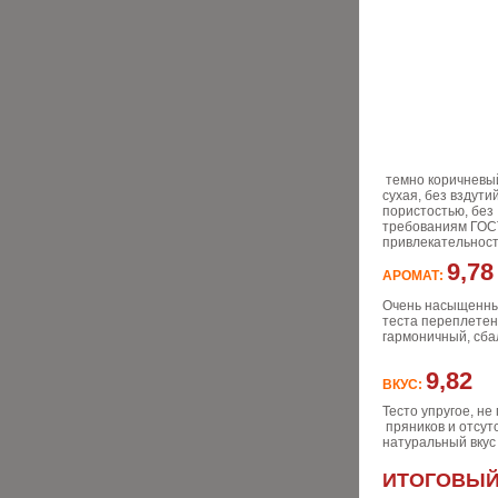
темно коричневый
сухая, без вздути
пористостью, без 
требованиям ГОСТ
привлекательност
9,78
АРОМАТ:
Очень насыщенный
теста переплетен
гармоничный, сб
9,82
ВКУС:
Тесто упругое, н
пряников и отсут
натуральный вкус
ИТОГОВЫЙ