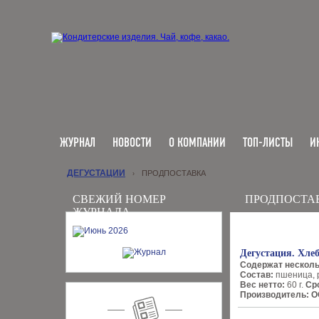
ЖУРНАЛ
НОВОСТИ
О КОМПАНИИ
ТОП-ЛИСТЫ
И
ДЕГУСТАЦИИ
ПРОДПОСТАВКА
›
СВЕЖИЙ НОМЕР
ПРОДПОСТА
ЖУРНАЛА
Дегустация. Хле
Содержат несколь
Состав:
пшеница, р
Вес нетто:
60 г.
Ср
Производитель:
О