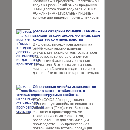
Компания «Ингредиенты. Развитие» вы­
водит на российский рынок продукцию
швей­царского производителя PEKTOS
AG – ли­нейку натуральных пищевых
волокон для пи­щевой промышленности
Готовые сахарные помадки «Гамми» –
стандартизация декора и оптимизация
кондитерского производства
В условиях высокой кон­куренции на
рынке конди­терских изделий
визуальная привлекательность и пред­
сказуемость качества ста­новятся
ключевыми факто­рами удержания
покупателя. В ответ на этот запрос
компания «Гамми» выводит на рынок
две линейки готовых сахарных помадок
Обновленная линейка эквивалентов
масла какао – стабильность и
прогнозируемые свойства
ООО «СОЮЗ-22» представило
обновлен­ную линейку эквивалентов
масла ка­као (ЭКМ) со стабильным
составом и прогнозируемыми
технологическими свойствами,
разработанных для опти­мизации
производственных процес­сов без
потери качества готовой про­дукции