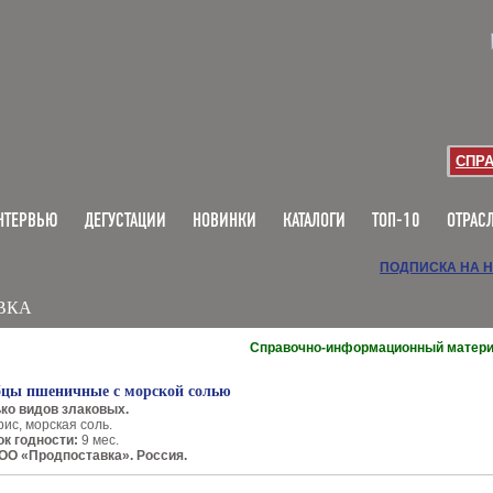
СПР
НТЕРВЬЮ
ДЕГУСТАЦИИ
НОВИНКИ
КАТАЛОГИ
ТОП-10
ОТРАС
ПОДПИСКА НА 
ВКА
Справочно-информационный матер
бцы пшеничные с морской солью
ко видов злаковых.
ис, морская соль.
ок годности:
9 мес.
ОО «Продпоставка». Россия.