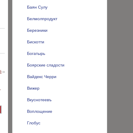
Баян Сулу
Белмолпродукт
Березники
Бискотти
Богатырь
Боярские сладости
й
››
Вайдекс Черри
Вижер
Вкуснотеевъ
Воплощение
Глобус