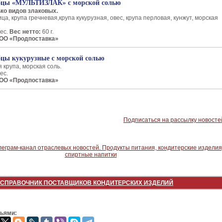
ебцы «МУЛЬТИЗЛАК» с морской солью
ко видов злаковых.
ца, крупа гречневая,крупа кукурузная, овес, крупа перловая, кунжут, морская
ес.
Вес нетто:
60 г.
ООО «Продпоставка»
бцы кукурузные с морской солью
я крупа, морская соль.
ес.
ООО «Продпоставка»
Подписаться на рассылку новосте
СПРАВОЧНИК ПОСТАВЩИКОВ КОНДИТЕРСКИХ ИЗДЕЛИЙ
зьями: