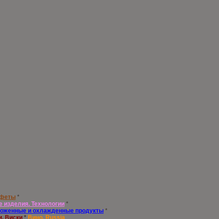
нфеты
*
е изделия. Технологии
*
оженные и охлажденные продукты
*
и. Виски
*
Вино. Russia