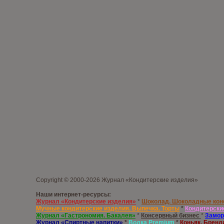
Copyright © 2000-2026 Журнал «Кондитерские изделия»
Наши интернет-ресурсы:
Журнал «Кондитерские изделия»
*
Шоколад. Шоколадные ко
Мучные кондитерские изделия. Выпечка. Торты
*
Кондитерски
Журнал «Гастрономия. Бакалея»
*
Консервный бизнес
*
Замор
Журнал «Спиртные напитки»
*
Водка
Premium
*
Коньяк. Бренд