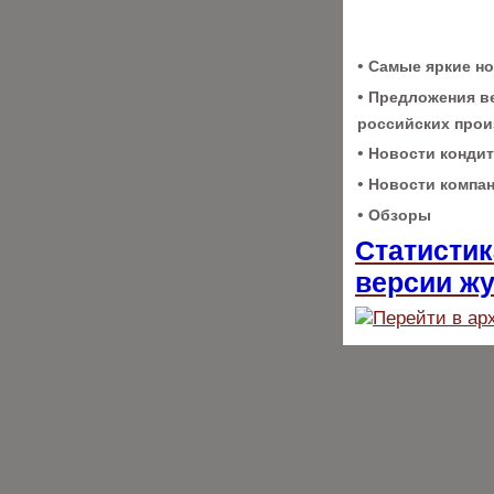
•
Самые яркие н
•
Предложения в
российских про
•
Новости кондит
•
Новости компа
•
Обзоры
Статистик
версии ж