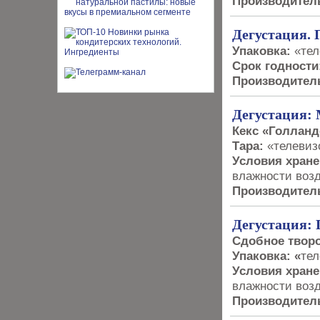
Производитель
Дегустация. 
Упаковка:
«тел
Срок годности
Производитель
Дегустация:
Кекс «Голланд
Тара:
«телевиз
Условия хран
влажности воз
Производитель
Дегустация: 
Сдобное твор
Упаковка: «
тел
Условия хран
влажности воз
Производитель