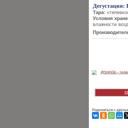
Дегустация: 
Тара:
«телевиз
Условия хране
влажности воз
Производител
С
Поделиться с друзь