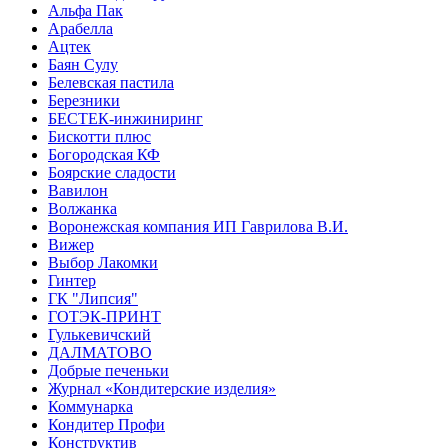
Альфа Пак
Арабелла
Ацтек
Баян Сулу
Белевская пастила
Березники
БЕСТЕК-инжиниринг
Бискотти плюс
Богородская КФ
Боярские сладости
Вавилон
Волжанка
Воронежская компания ИП Гаврилова В.И.
Вижер
Выбор Лакомки
Гинтер
ГК "Липсия"
ГОТЭК-ПРИНТ
Гулькевичский
ДАЛМАТОВО
Добрые печеньки
Журнал «Кондитерские изделия»
Коммунарка
Кондитер Профи
Конструктив