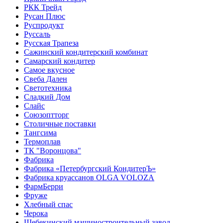
РКК Трейд
Русан Плюс
Руспродукт
Руссаль
Русская Трапеза
Сажинский кондитерский комбинат
Самарский кондитер
Самое вкусное
Свеба Дален
Светотехника
Сладкий Дом
Слайс
Союзоптторг
Столичные поставки
Тангсима
Термоплав
ТК "Воронцова"
Фабрика
Фабрика «Петербургский КондитерЪ»
Фабрика круассанов OLGA VOLOZA
ФармБерри
Фруже
Хлебный спас
Черока
Шебекинский машиностроительный завод