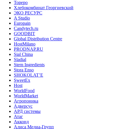
Тореро
Хлебокомбинат Георгиевский
ЭКО РЕСУРС
A Studio
Europain
Candytech.ru
GOODBIT
Global Distribution Centre
HostMilano
PRODNAP.RU
Sial China
Sladial
Stern Ingredients
Stora Enso
SHOKOLAT’E
SweetEx
Host
WorldFood
WorldMarket
Агропоника
Адверсус
АРД системы
Атаг
Акконд
Алиса Медиа-Групп