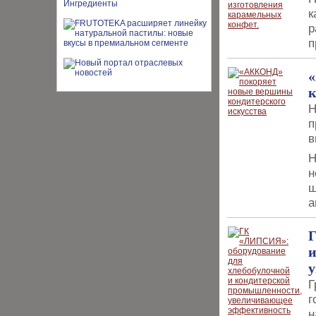
к
р
п
к
п
в
н
ш
а
Г
и
у
Г
г
н