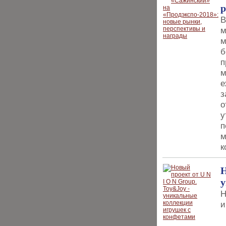
р
В
м
м
б
п
м
е
з
о
у
п
м
к
Н
у
Н
и