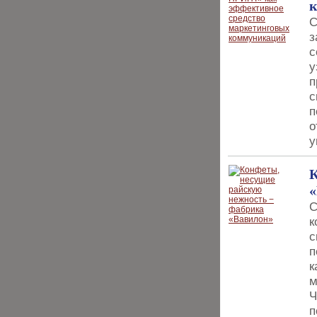
С
з
с
у
п
с
п
о
у
К
«
С
к
с
п
к
м
Ч
п