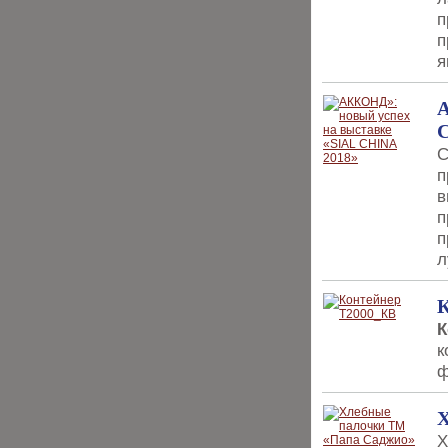
п
п
я
А
C
С
п
в
п
п
л
К
К
к
ф
Х
Х