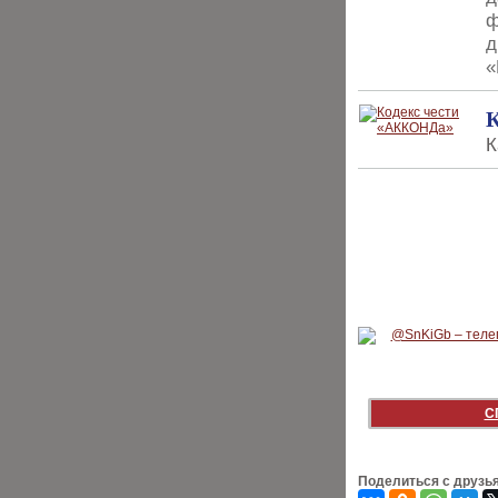
ф
д
«
К
К
С
Поделиться с друзь