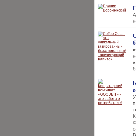
А
н
С
б
«
н
«
б
К
о
У
п
т
К
к
о
В