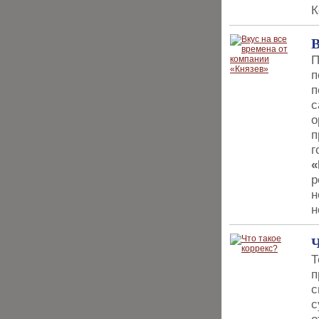
К
В
П
п
п
с
о
п
г
«
р
н
н
Ч
Т
п
с
с