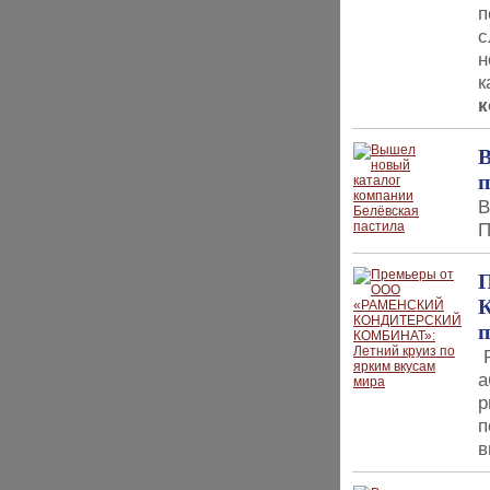
п
с
н
к
к
В
п
В
П
п
Р
а
р
п
в