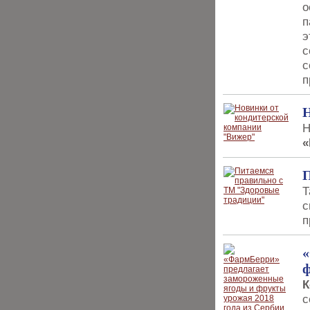
о
п
э
с
с
п
Н
Н
«
П
Т
с
п
«
ф
К
с