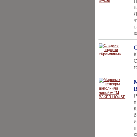
П
н
Л
ч
с
з
С
К
О
г
Р
п
К
б
и
п
к