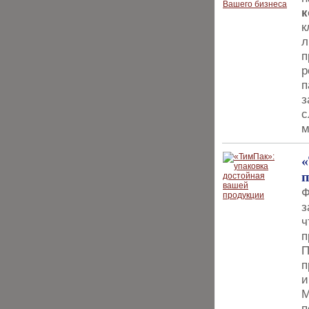
к
к
л
п
р
п
з
с
м
«
Ф
з
ч
п
П
п
и
М
п