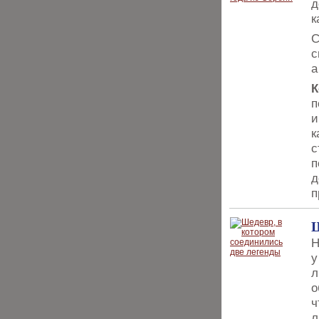
д
к
С
с
а
К
п
и
к
с
п
д
п
Ш
Н
у
л
о
ч
л