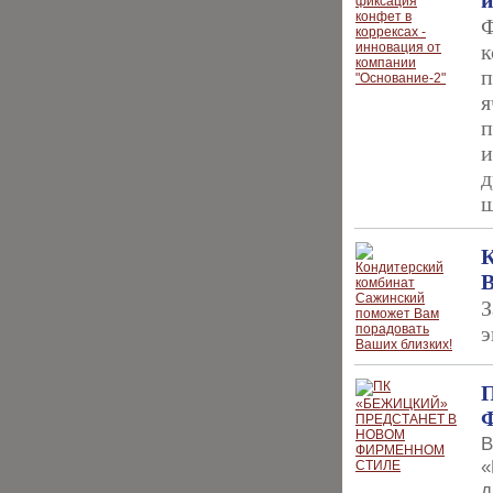
и
Ф
к
п
я
п
и
д
ш
К
В
З
э
В
«
д