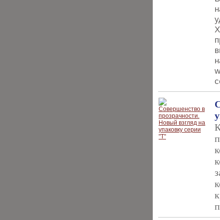
н
у
Х
п
в
н
w
с
С
у
К
п
к
к
з
к
к
п