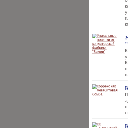
о
к
у
п
к
У
К
у
К
п
в
К
П
а
п
с
К