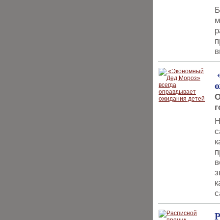
Б
м
р
п
в
«
о
О
г
Н
с
к
п
в
з
к
с
Р