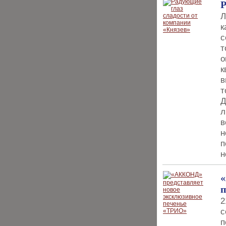
Р
Л
к
с
т
о
к
в
т
Д
л
в
н
п
н
«
п
2
с
п