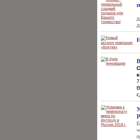
п
д
д
Н
В
С
к
7
В
с
У
Р
Б
ч
п