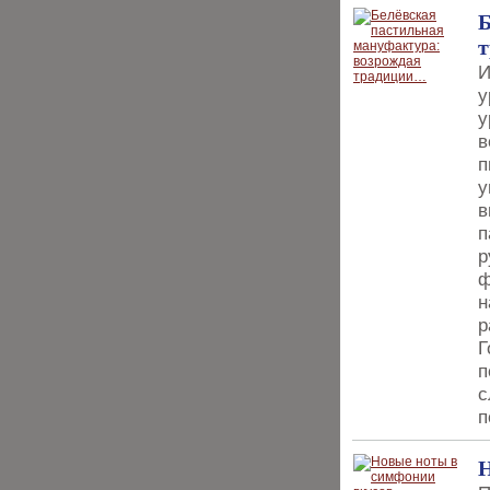
Б
И
у
у
в
п
у
в
п
р
ф
н
р
Г
п
с
п
Н