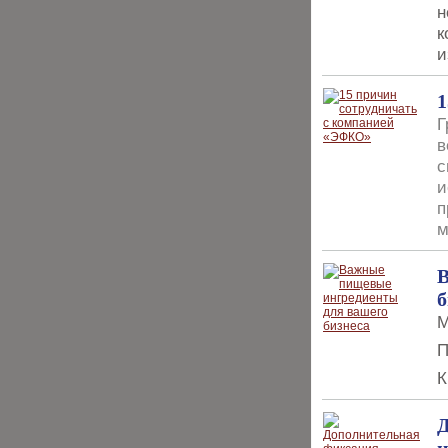
н
к
и
1
Г
в
с
и
п
м
В
б
П
Д