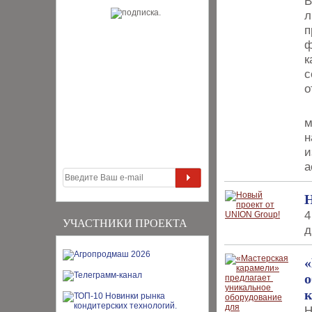
В
л
п
ф
к
с
о
И
м
н
и
а
Н
4
УЧАСТНИКИ ПРОЕКТА
д
«
о
к
Н