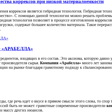
чества коррексов при низкой материалоемкости
ия коррексов является гибридная технология. Гибридная техно
ачество». С помощью данной технологии можно решать проблемы
ибридная технология позволяет в процессе изготовления коррексо
грузки, содержат большее количество материала. Такое перерасп
.
 «АРАБЕЛЛА»
гредиентов, входящих в его состав. Это аксиома, которую давно
т производителя сырья.
Компания «Арабелла»
много лет занима
иции на рынке благодаря грамотному подходу к сбалансированн
 еды, где речь идет о вкусе в прямом смысле этого слова, то сп
куссий быть не может: грамотные современные производители
ко
 и массу других нюансов.