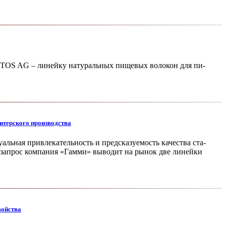
TOS AG – ли­нейку натуральных пищевых волокон для пи­
итерского производства
альная привлекательность и пред­сказуемость качества ста­
т запрос компания «Гамми» выводит на рынок две линейки
войства