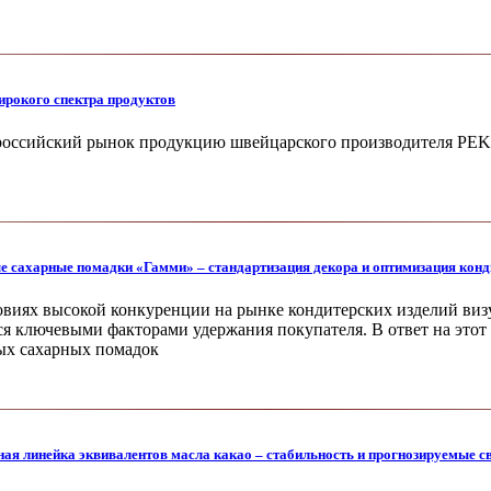
рокого спектра продуктов
 российский рынок продукцию швей­царского производителя PEK
е сахарные помадки «Гамми» – стандартизация декора и оптимизация конд
овиях высокой кон­куренции на рынке конди­терских изделий визу
ся ключевыми факто­рами удержания покупателя. В ответ на это
ых сахарных помадок
ая линейка эквивалентов масла какао – стабильность и прогнозируемые с