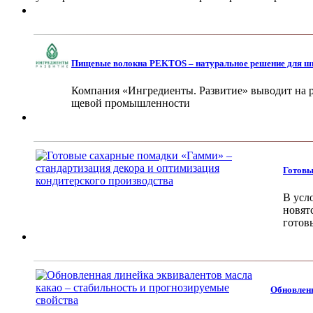
Пищевые волокна PEKTOS – натуральное решение для ши
Компания «Ингредиенты. Развитие» вы­водит на
щевой промышленности
Готовы
В усл
новят
готов
Обновленн