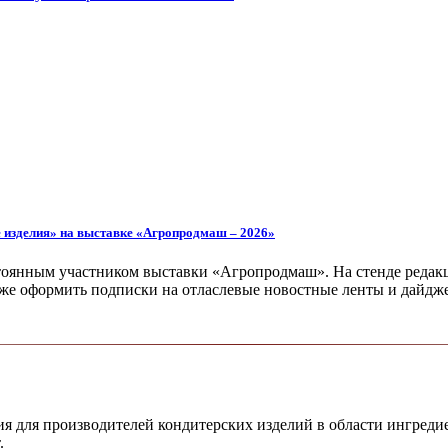
е изделия» на выставке «Агропродмаш – 2026»
тоянным участником выставки «Агропродмаш». На стенде редакц
кже оформить подписки на отласлевые новостные ленты и дайдж
 для производителей кондитерских изделий в области ингреди
.