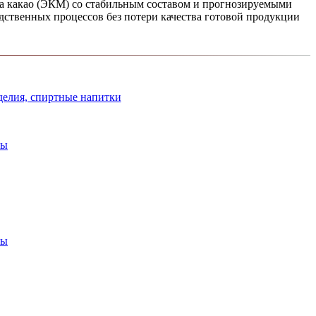
 ка­као (ЭКМ) со стабильным составом и прогнозируемыми
ственных процес­сов без потери качества готовой про­дукции