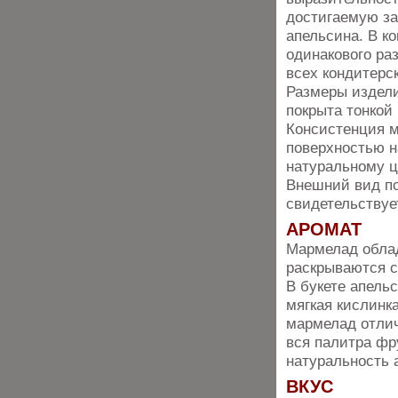
достигаемую за
апельсина. В к
одинакового ра
всех кондитерс
Размеры изделий
покрыта тонкой
Консистенция м
поверхностью н
натуральному ц
Внешний вид по
свидетельствуе
АРОМАТ
Мармелад облад
раскрываются с
В букете апель
мягкая кислинк
мармелад отлич
вся палитра фр
натуральность 
ВКУС