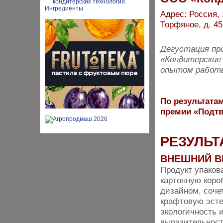
Адрес: Россия, 
Торфяное, д. 45
Дегустация про
«Кондитерские 
опытом работы
По результатам
премии «Подтв
РЕЗУЛЬТ
ВНЕШНИЙ В
Продукт упаков
картонную коро
дизайном, соч
крафтовую эсте
экологичность 
выразительност