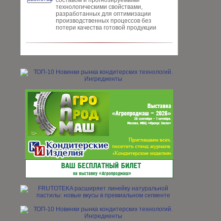
составом и прогнозируемыми
технологическими свойствами,
разработанных для опти­мизации
производственных процес­сов без
потери качества готовой про­дукции