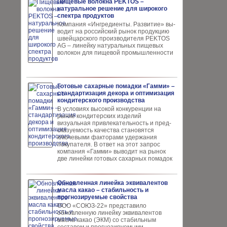
Пищевые волокна PEKTOS –
натуральное решение для широкого
спектра продуктов
Компания «Ингредиенты. Развитие» вы­
водит на российский рынок продукцию
швей­царского производителя PEKTOS
AG – ли­нейку натуральных пищевых
волокон для пи­щевой промышленности
Готовые сахарные помадки «Гамми» –
стандартизация декора и оптимизация
кондитерского производства
В условиях высокой кон­куренции на
рынке конди­терских изделий
визуальная привлекательность и пред­
сказуемость качества ста­новятся
ключевыми факто­рами удержания
покупателя. В ответ на этот запрос
компания «Гамми» выводит на рынок
две линейки готовых сахарных помадок
Обновленная линейка эквивалентов
масла какао – стабильность и
прогнозируемые свойства
ООО «СОЮЗ-22» представило
обновлен­ную линейку эквивалентов
масла ка­као (ЭКМ) со стабильным