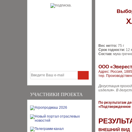
Выбо
Х
Вес нетто:
75 г
Срок годности:
12 
Состав:
мука гречне
ООО «Эверес
Адрес: Россия, 1885
тер. Производственн
Дегустация проход
изделия». В дегус
УЧАСТНИКИ ПРОЕКТА
По результатам де
«Подтвержденное 
РЕЗУЛЬТ
ВНЕШНИЙ ВИД