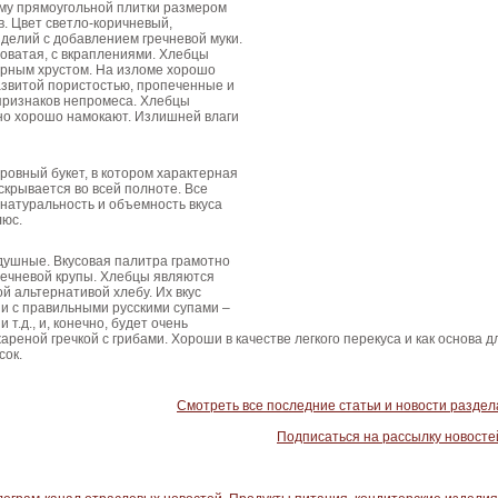
у прямоугольной плитки размером
в. Цвет светло-коричневый,
делий с добавлением гречневой муки.
оватая, с вкраплениями. Хлебцы
ерным хрустом. На изломе хорошо
азвитой пористостью, пропеченные и
признаков непромеса. Хлебцы
но хорошо намокают. Излишней влаги
 ровный букет, в котором характерная
скрывается во всей полноте. Все
натуральность и объемность вкуса
люс.
душные. Вкусовая палитра грамотно
речневой крупы. Хлебцы являются
й альтернативой хлебу. Их вкус
и с правильными русскими супами –
 т.д., и, конечно, будет очень
ареной гречкой с грибами. Хороши в качестве легкого перекуса и как основа д
сок.
Смотреть все последние статьи и новости раздел
Подписаться на рассылку новосте