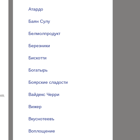
Атардо
Баян Сулу
Белмолпродукт
Березники
Бискотти
Богатырь
Боярские сладости
Вайдекс Черри
ет.
Вижер
Вкуснотеевъ
Воплощение