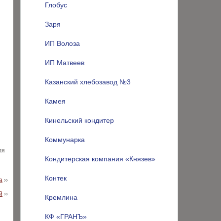
Глобус
Заря
ИП Волоза
ИП Матвеев
Казанский хлебозавод №3
Камея
Кинельский кондитер
Коммунарка
ля
Кондитерская компания «Князев»
Контек
а
››
й
››
Кремлина
КФ «ГРАНЪ»