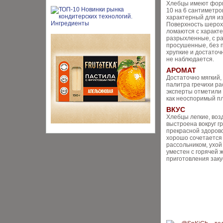
Хлебцы имеют форм
10 на 6 сантиметро
характерный для из
Поверхность шерох
ломаются с характ
разрыхленные, с р
просушенные, без 
хрупкие и достаточ
не наблюдается.
АРОМАТ
Достаточно мягкий,
палитра гречихи ра
эксперты отметили 
как неоспоримый п
ВКУС
Хлебцы легкие, воз
выстроена вокруг г
прекрасной здорово
хорошо сочетается 
рассольником, ухой и
уместен с горячей ж
приготовления заку