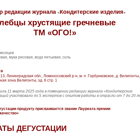
р редакции журнала
Кондитерские изделия
«
»
лебцы хрустящие гречневые
ТМ «ОГО!»
месяцев
вая, мука рисовая, вода питьевая, соль
т»
13, Ленинградская обл., Ломоносовский р-н, м. п. Горбунковское, д. Велигонты,
ая зона Велигонты, зд. 6 стр. 1
ила 11 марта 2025 года в помещении редакции журнала «Кондитерские
таций участвовало по 5 экспертов с опытом работы в отрасли от 7 до 20 л
густации продукту присваивается звание Лауреата премии
качество»
АТЫ ДЕГУСТАЦИИ