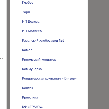
Глобус
Заря
ИП Волоза
ИП Матвеев
Казанский хлебозавод №3
Камея
в и
Кинельский кондитер
Коммунарка
Кондитерская компания «Князев»
Контек
Кремлина
КФ «ГРАНЪ»