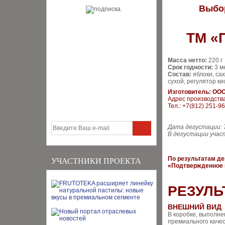
Выбо
ТМ «
Масса нетто:
220 г
Срок годности:
3 м
Состав:
яблоки, сах
сухой, регулятор ки
Изготовитель: ОО
Адрес производства:
Тел.: +7(812) 251-9
Дата дегустации: 
В дегустации учас
По результатам де
УЧАСТНИКИ ПРОЕКТА
«Подтвержденное 
РЕЗУЛЬ
ВНЕШНИЙ ВИД
В коробке, выполне
премиального каче