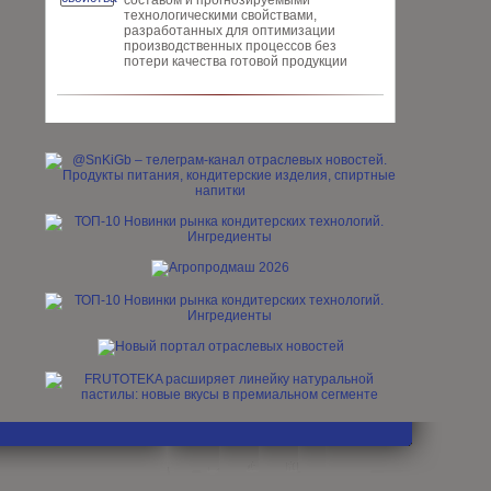
составом и прогнозируемыми
технологическими свойствами,
разработанных для опти­мизации
производственных процес­сов без
потери качества готовой про­дукции