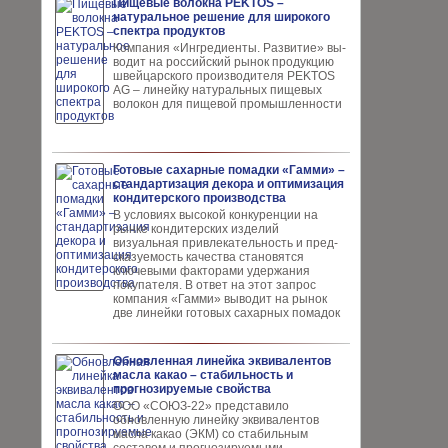
Пищевые волокна PEKTOS –
натуральное решение для широкого
спектра продуктов
Компания «Ингредиенты. Развитие» вы­
водит на российский рынок продукцию
швей­царского производителя PEKTOS
AG – ли­нейку натуральных пищевых
волокон для пи­щевой промышленности
Готовые сахарные помадки «Гамми» –
стандартизация декора и оптимизация
кондитерского производства
В условиях высокой кон­куренции на
рынке конди­терских изделий
визуальная привлекательность и пред­
сказуемость качества ста­новятся
ключевыми факто­рами удержания
покупателя. В ответ на этот запрос
компания «Гамми» выводит на рынок
две линейки готовых сахарных помадок
Обновленная линейка эквивалентов
масла какао – стабильность и
прогнозируемые свойства
ООО «СОЮЗ-22» представило
обновлен­ную линейку эквивалентов
масла ка­као (ЭКМ) со стабильным