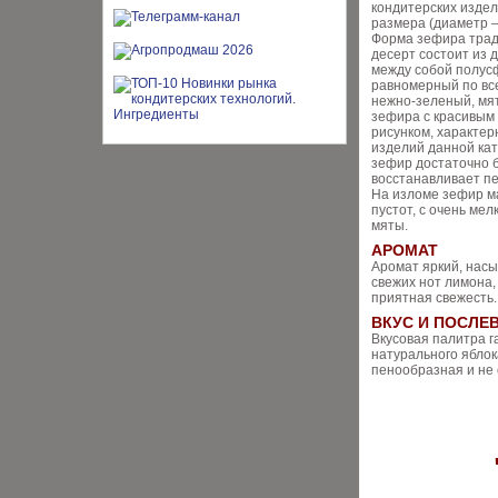
кондитерских издел
размера (диаметр – 
Форма зефира трад
десерт состоит из 
между собой полус
равномерный по все
нежно-зеленый, мя
зефира с красивы
рисунком, характе
изделий данной кат
зефир достаточно 
восстанавливает п
На изломе зефир м
пустот, с очень ме
мяты.
АРОМАТ
Аромат яркий, насы
свежих нот лимона
приятная свежесть.
ВКУС И ПОСЛЕ
Вкусовая палитра 
натурального яблок
пенообразная и не 