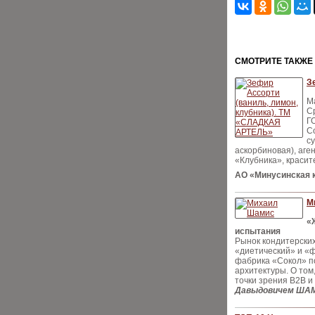
CМОТРИТЕ ТАКЖЕ
З
Ма
С
Г
С
с
аскорбиновая), аге
«Клубника», красит
АО «Минусинская 
М
«
испытания
Рынок кондитерских
«диетический» и «ф
фабрика «Сокол» п
архитектуры. О том
точки зрения B2B и
Давыдовичем Ш