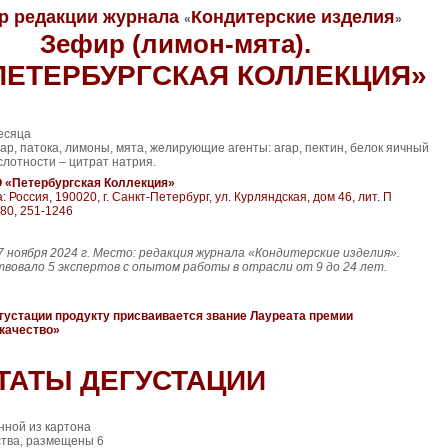
р редакции журнала
Кондитерские изделия
«
»
Зефир (лимон-мята).
ПЕТЕРБУРГСКАЯ КОЛЛЕКЦИЯ»
есяца
ар, патока, лимоны, мята, желирующие агенты: агар, пектин, белок яичный
слотности – цитрат натрия.
О «Петербургская Коллекция»
 Россия, 190020, г. Санкт-Петербург, ул. Курляндская, дом 46, лит. П
680, 251-1246
7 ноября 2024 г. Место: редакция журнала «Кондитерские изделия».
твовало 5 экспертов с опытом работы в отрасли от 9 до 24 лет.
густации продукту присваивается звание Лауреата премии
качество»
ТАТЫ ДЕГУСТАЦИИ
нной из картона
ства, размещены 6