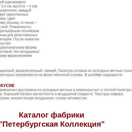
ий одинакового
5,5 см, высота – 4 см).
иционная, каждый
двух скрепленных
фер. Цвет
му объему, оттенок –
тный. Поверхность
м рельефным объемным
рным для качественных
егории. После нажатия
быстро
ервоначальную форму.
атовый, без воздушных
лкими вкраплениями
щенный, выразительный, свежий. Палитра соткана из холодных мятных тоно
, которые проявляются на фоне яблочной основы. В шлейфе ощущается
ВКУСИЕ
гармонично выстроена из холодных мятных и лимонных нот и теплой палитры
а. Хороший баланс кислотности и воздушной сладости. Текстура зефира
сухая, консистенция воздушная, слегка затяжистая.
Каталог фабрики
"Петербургская Коллекция"