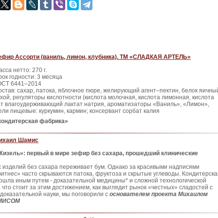
ефир Ассорти (ваниль, лимон, клубника). ТМ «СЛАДКАЯ АРТЕЛЬ»
сса нетто: 270 г.
рок годности: 3 месяца
ОСТ 6441–2014
остав: сахар, патока, яблочное пюре, желирующий агент–пектин, белок яичны
ухой, регуляторы кислотности (кислота молочная, кислота лимонная, кислота
нт влагоудерживающий лактат натрия, ароматизаторы «Ваниль», «Лимон»,
ели пищевые: куркумин, кармин; консервант сорбат калия
кондитерская фабрика»
ихаил Шамис
Жизель»: первый в мире зефир без сахара, прошедший клинические
 изделий без сахара переживает бум. Однако за красивыми надписями
итнес» часто скрываются патока, фруктоза и скрытые углеводы. Кондитерска
ошла иным путем - доказательной медицины* и сложной технологической
, что стоит за этим достижением, как выглядит рынок «честных» сладостей с
 доказательной науки, мы поговорили с
основателем проекта Михаилом
АМИСОМ