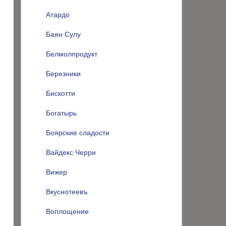
Атардо
Баян Сулу
Белмолпродукт
Березники
Бискотти
Богатырь
Боярские сладости
Вайдекс Черри
Вижер
Вкуснотеевъ
Воплощение