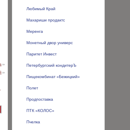
Любимый Край
Махариши продактс
Меренга
Монетный двор универс
Паритет Инвест
а
››
Петербургский кондитерЪ
й
››
Пищекомбинат «Бежицкий»
Полет
Продпоставка
ПТК «КОЛОС»
Пчелка