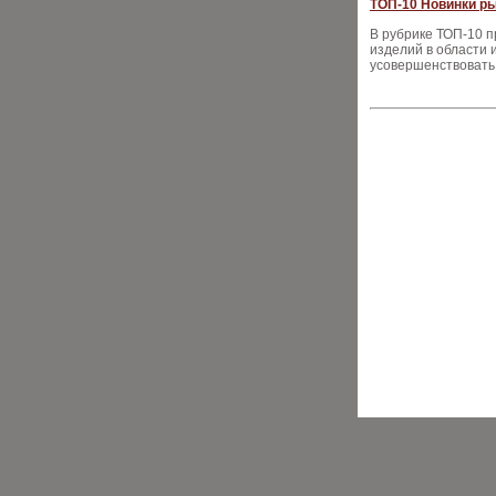
ТОП-10 Новинки ры
В рубрике ТОП-10 
изделий в области
усовершенствовать