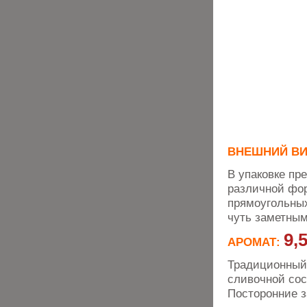
ВНЕШНИЙ В
В упаковке пр
различной фор
прямоугольных
чуть заметным
9,
АРОМАТ:
Традиционный 
сливочной со
Посторонние з