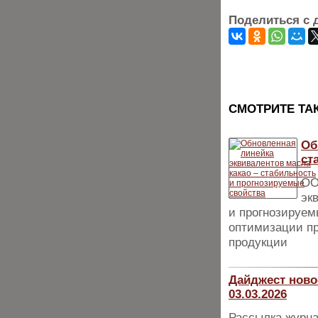
Поделиться с 
CМОТРИТЕ ТА
Об
ст
ОО
эк
и прогнозируем
опти­мизации п
про­дукции
Дайджест ново
03.03.2026
Рассылка журна