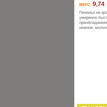
9,74
ВКУС:
Печенье не кр
умеренно быст
преобладанием
нежное, молоч