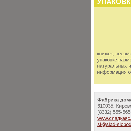
УПАКОВК
книжек, несом
упаковке разм
натуральных и
информация об
Фабрика дом
610035, Киров
(8332) 555-
www.сладкаяс
sl@slad-slobod