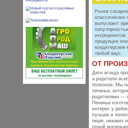
Рынок сахарно
классических 
выпускают ори
популярностью
ингредиентов.
продукции оче
кондитерские 
любой вкус.
ОТ ПРОИ
Дети всегда пр
а родители все
полезное. Мы н
печенье, котор
родителями — 
Печенье изгото
интерес у ребе
лучшее и полез
пюре, никаких 
одной маленько