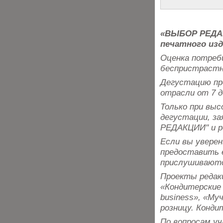
«ВЫБОР РЕДАК
печатного изд
Оценка потреб
беспристрастн
Дегустацию пр
отрасли от 7 д
Только при вы
дегустации, з
РЕДАКЦИИ" и р
Если вы уверен
предоставить е
прислушивают
Проекты редакц
«Кондитерские 
business», «Му
розницу. Конди
По вопросам у