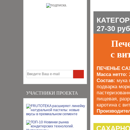
КАТЕГОР
27-30 руб
Пече
с вит
ПЕЧЕНЬЕ СА
Масса нетто:
Состав:
мука 
подварка морк
пастеризованн
УЧАСТНИКИ ПРОЕКТА
пищевая, разр
каротина с ви
Производител
САХАРНО