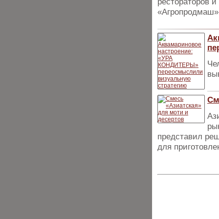
рестораторов и
«Агропродмаш»
Ак
пе
Че
вы
См
Аз
ры
представил реш
для приготовле