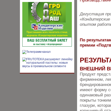
Производственн
Дегустация про
«Кондитерские 
опытом работы
По результатам
премии «Подтв
РЕЗУЛЬТ
ВНЕШНИЙ В
Продукт предст
фирменном, ле
брендированном
имеют форму с
одинаковый раз
покрыты тонким
глазури, котора
коричневый отт