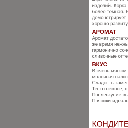
изделий. Корка 
более темная. 
демонстрирует
хорошо развиту
АРОМАТ
Аромат достаточ
же время нежны
гармонично соч
сливочные отте
ВКУС
В очень мягком
молочная палит
Сладость замет
Тесто нежное, п
Послевкусие в
Пряники идеаль
КОНДИТЕ