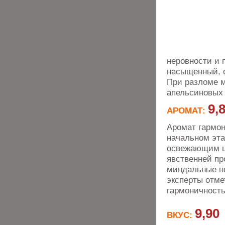
неровности и 
насыщенный, 
При разломе 
апельсиновых 
9,
АРОМАТ:
Аромат гармон
начальном эта
освежающим ци
явственней пр
миндальные но
эксперты отме
гармоничность
9,90
ВКУС: