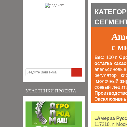
КАТЕГОР
СЕГМЕНТ:
Ame
с м
Вес:
100 г.
Сро
остатка какао
апельсиновые 
регулятор ки
молочный жир,
соевый лецит
УЧАСТНИКИ ПРОЕКТА
Производство
Эксклюзивны
«Америа Русс
117218, г. Мос