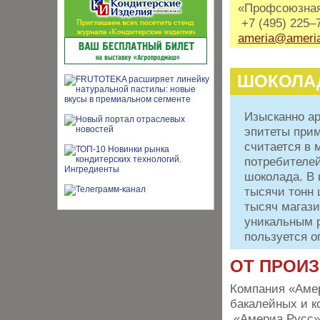
«Профсоюзная
+7 (495) 225–
ameria@ameria
ШОКОЛА
Изысканно ар
эпитеты прим
считается в 
потребителей
шоколада. В 
тысячи тонн 
тысяч магази
уникальным р
пользуется о
ОТ ПРОИ
Компания «Аме
бакалейных и к
«Америа Русс» 