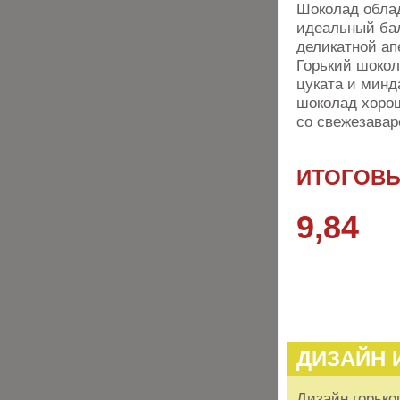
Шоколад облад
идеальный бал
деликатной ап
Горький шокол
цуката и минд
шоколад хорош
со свежезава
ИТОГОВЫ
9,84
ДИЗАЙН 
Дизайн горько