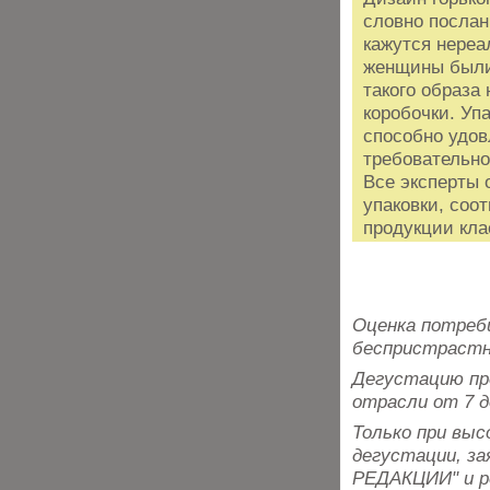
словно послан
кажутся нереа
женщины были
такого образа 
коробочки. Упа
способно удов
требовательно
Все эксперты 
упаковки, соо
продукции кл
Оценка потреб
беспристрастн
Дегустацию пр
отрасли от 7 д
Только при вы
дегустации, з
РЕДАКЦИИ" и р