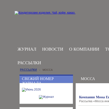
ЖУРНАЛ
НОВОСТИ
О КОМПАНИИ
Т
РАССЫЛКИ
РАССЫЛКИ
МОССА
›
СВЕЖИЙ НОМЕР
МОССА
ЖУРНАЛА
Компания Mossa En
Рассылка «Мосса инж