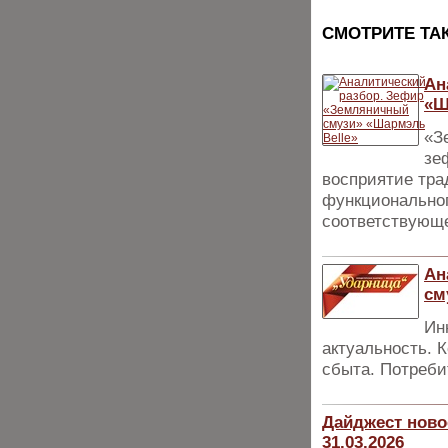
CМОТРИТЕ ТА
Ан
«Ш
«З
зе
восприятие тра
функциональног
соответствующе
Ан
см
Ин
актуальность. 
сбыта. Потреби
Дайджест ново
31.03.2026