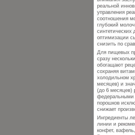
реальной иннов
управления реа
соотношения мо
глубокий молоч
синтетических 
оптимизации сы
снизить по сра
Для пищевых п
сразу нескольк
обогащают рец
сохраняя витам
холодильном хр
месяцев) и зна
(до 6 месяцев)
федеральными т
порошков исклю
снижает произв
Ингредиенты ле
линии и рекоме
конфет, вафель,