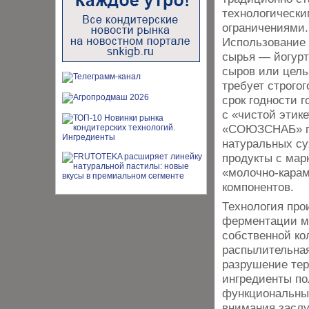
технологическ
ограничениями.
Использование 
сырья — йогурта
сыров или цель
требует строго
срок годности г
с «чистой этик
«СОЮЗСНАБ» пр
натуральных с
продукты с мар
«молочно-карам
компонентов.
Технология про
ферментации мо
собственной ко
распылительная
разрушение тер
ингредиенты по
функциональные
внимания засл