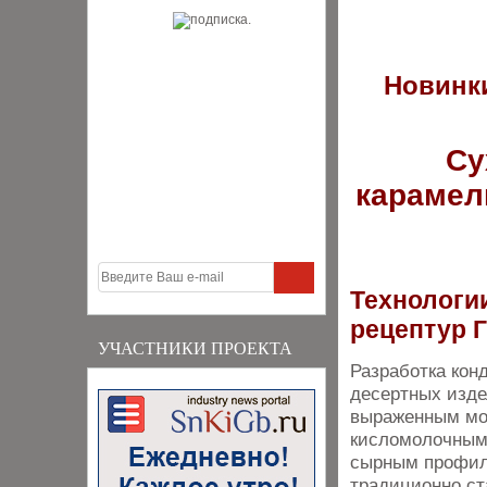
Новинки
Су
карамел
Технологии
рецептур
УЧАСТНИКИ ПРОЕКТА
Разработка кон
десертных изде
выраженным мо
кисломолочным
сырным профи
традиционно ст