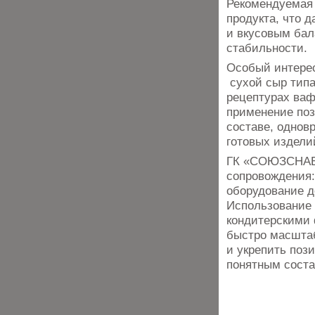
Рекомендуемая 
продукта, что 
и вкусовым бал
стабильности.
Особый интерес
сухой сыр типа
рецептурах ваф
применение поз
составе, однов
готовых издели
ГК «СОЮЗСНАБ»
сопровождения:
оборудование д
Использование
кондитерскими
быстро масштаб
и укрепить поз
понятным соста