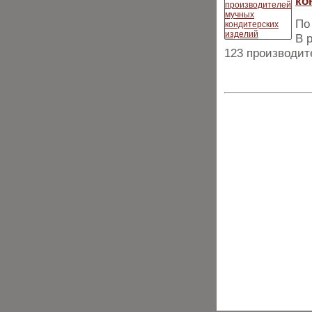
ко
По
В 
123 производит