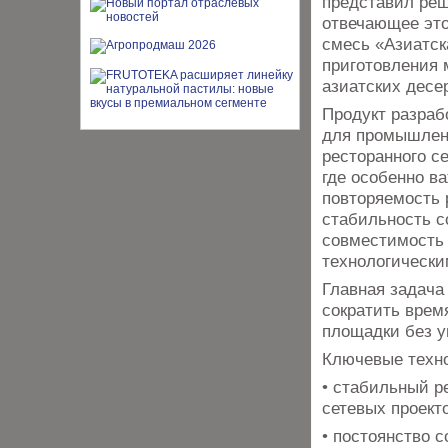
представил реш
отвечающее это
смесь «Азиатск
приготовления 
азиатских десе
Продукт разраб
для про­мышлен
ресторанного с
где особенно в
повторяемость 
стабильность с
совместимость 
технологически
Главная задача
сократить врем
площадки без у
Ключевые техно
• стабильный ре
сетевых проекто
• постоянство с