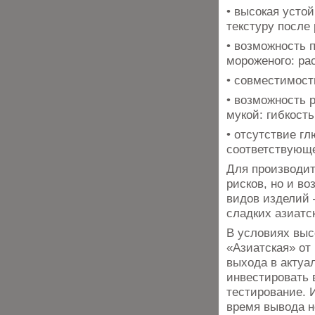
• высокая усто
текстуру после
• возможность 
мороженого: ра
• совместимость
• возможность р
мукой: гибкост
• отсутствие г
соответствующе
Для производит
рисков, но и в
видов изделий 
сладких азиатск
В условиях выс
«Азиатская» от
выхода в актуа
инвестировать 
тестирование. 
время вывода н