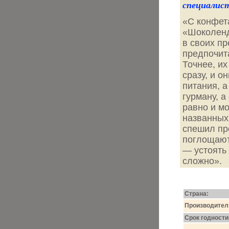
специалис
«С конфет
«Шоколенд
в своих п
предпочита
Точнее, их
сразу, и о
питания, 
гурману, а
равно и м
названных 
спешил пре
поглощают
— устоять
сложно».
Страна:
Произво­дител
Срок годности