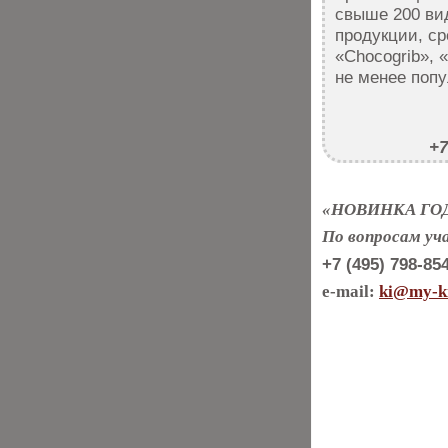
свыше 200 ви
продукции, ср
«Chocogrib», 
не менее поп
+7
«НОВИНКА ГОДА»
По вопросам уч
+7 (495) 798-85
e-mail:
ki@my-ki