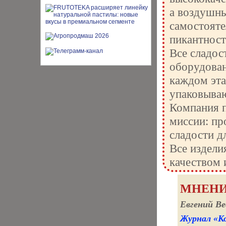
а воздушны
самостояте
пикантност
Все сладос
оборудован
каждом эта
упаковываю
Компания п
миссии: пр
сладости д
Все издел
качеством 
МНЕНИ
Евгений Ве
Журнал «Ко