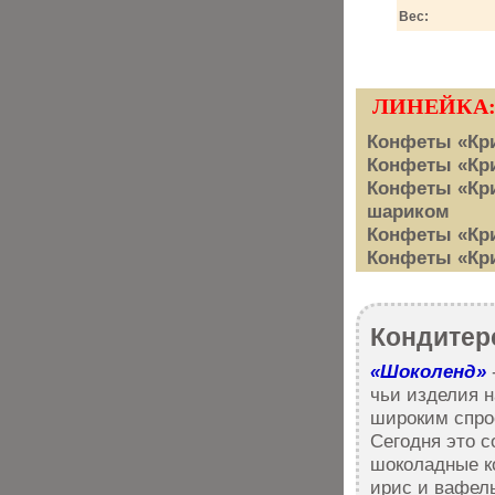
Вес:
ЛИНЕЙКА
Конфеты «Кри
Конфеты «Кр
Конфеты «Кри
шариком
Конфеты «Кри
Конфеты «Кри
Кондитер
«Шоколенд»
чьи изделия н
широким спрос
Сегодня это 
шоколадные ко
ирис и вафель