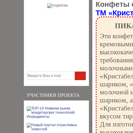
Конфеты 
ТМ «Крис
ПИК
Эти конфет
кремовыми
высококаче
требования
молочными
«Кристабел
шариком, «
молочной н
УЧАСТНИКИ ПРОЕКТА
шариком, а
«Кристабел
вкусом ти
Для изгото
высококаче