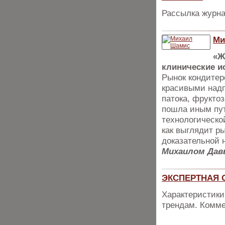
Рассылка журна
Ми
«Ж
клинические и
Рынок кондитер
красивыми надп
патока, фрукто
пошла иным пут
технологическо
как выглядит р
доказательной 
Михаилом Да
ЭКСПЕРТНАЯ О
Характеристики
трендам. Комме