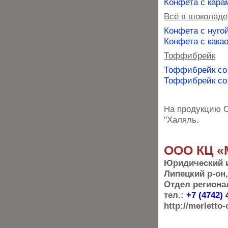
Конфета с кара
Всё в шоколаде
Конфета с нуго
Конфета с кака
Тоффибрейк
Тоффибрейк со
Тоффибрейк со
На продукцию О
"Халяль.
ООО КЦ «
Юридический и
Липецкий р-он,
Отдел региона
тел.:
+7 (4742) 
http://merletto-