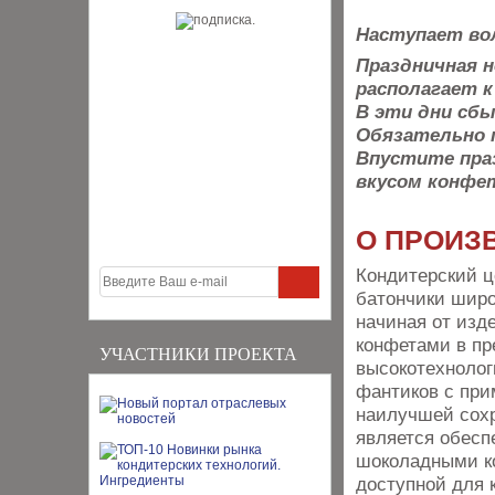
Наступает во
Праздничная 
располагает 
В эти дни сбы
Обязательно п
Впустите пра
вкусом конфе
О ПРОИЗ
Кондитерский ц
батончики широ
начиная от изд
конфетами в пр
УЧАСТНИКИ ПРОЕКТА
высокотехнолог
фантиков с при
наилучшей сохр
является обесп
шоколадными ко
доступной для 