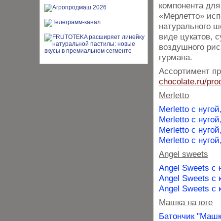
компонента для
«Мерлетто» исп
натурального ш
виде цукатов, 
воздушного рис
гурмана.
Ассортимент пр
chocolate.ru/pro
Merletto
Merletto с нуг
Merletto с нуго
Merletto с нуго
Merletto с нуго
Angel sweets
Angel Sweets с
Angel Sweets с
Angel Sweets с 
Машка на юге
Батончик "Машк