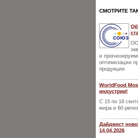
CМОТРИТЕ ТА
Об
ст
ОО
эк
и прогнозируем
опти­мизации п
про­дукции
WorldFood Mos
индустрии!
С 15 по 18 сент
мира и 60 реги
Дайджест ново
14.04.2026