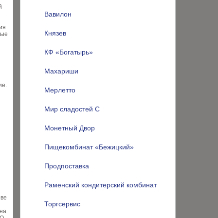
й
Вавилон
ия
Князев
рые
КФ «Богатырь»
Махариши
ие.
Мерлетто
Мир сладостей С
Монетный Двор
Пищекомбинат «Бежицкий»
Продпоставка
Раменский кондитерский комбинат
ове
Торгсервис
 на