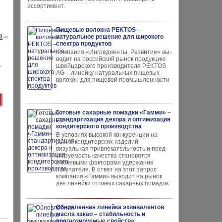
ассортимент.
Пищевые волокна PEKTOS –
й
››
натуральное решение для широкого
спектра продуктов
Компания «Ингредиенты. Развитие» вы­
водит на российский рынок продукцию
швей­царского производителя PEKTOS
AG – ли­нейку натуральных пищевых
волокон для пи­щевой промышленности
Готовые сахарные помадки «Гамми» –
стандартизация декора и оптимизация
кондитерского производства
В условиях высокой кон­куренции на
рынке конди­терских изделий
визуальная привлекательность и пред­
сказуемость качества ста­новятся
ключевыми факто­рами удержания
покупателя. В ответ на этот запрос
компания «Гамми» выводит на рынок
две линейки готовых сахарных помадок
Обновленная линейка эквивалентов
масла какао – стабильность и
прогнозируемые свойства