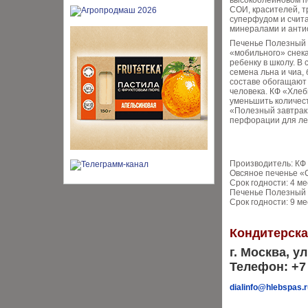
высокоолеиновом п
СОИ, красителей, 
суперфудом и счит
минералами и антио
Печенье Полезный з
«мобильного» снека.
ребенку в школу. В
семена льна и чиа,
составе обогащают
человека. КФ «Хлеб
уменьшить количест
«Полезный завтрак»
перфорации для лег
Производитель: КФ
Овсяное печенье «С
Срок годности: 4 м
Печенье Полезный з
Срок годности: 9 м
Кондитерск
г. Москва, ул
Телефон: +7 
dialinfo@hlebspas.r