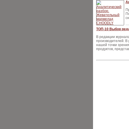
А
П
П
сн
ТОП-10 Выбор ред
В редакции журнал
производителей. В 
нашей точки зрения
продуктов, предста