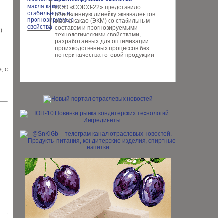
ООО «СОЮЗ-22» представило
обновлен­ную линейку эквивалентов
масла ка­као (ЭКМ) со стабильным
составом и прогнозируемыми
)
технологическими свойствами,
разработанных для опти­мизации
производственных процес­сов без
потери качества готовой про­дукции
, с