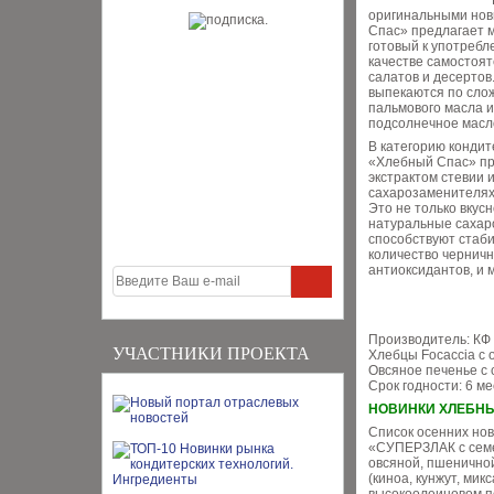
оригинальными нов
Спас» предлагает м
готовый к употребл
качестве самостоят
салатов и десертов
выпекаются по слож
пальмового масла и
подсолнечное масло
В категорию конди
«Хлебный Спас» пр
экстрактом стевии 
сахарозаменителях
Это не только вкусн
натуральные сахар
способствуют стаби
количество черничн
антиоксидантов, и
Производитель: КФ
УЧАСТНИКИ ПРОЕКТА
Хлебцы Focaccia с 
Овсяное печенье с 
Срок годности: 6 м
НОВИНКИ ХЛЕБН
Список осенних но
«СУПЕРЗЛАК с семе
овсяной, пшеничной
(киноа, кунжут, ми