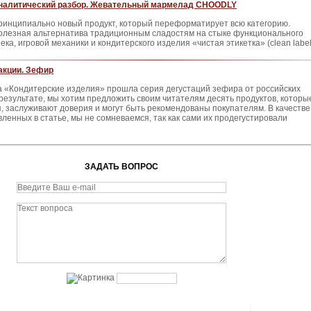
налитический разбор. Жевательный мармелад CHOODLY
ринципиально новый продукт, который переформатирует всю категорию.
олезная альтернатива традиционным сладостям на стыке функционального
ека, игровой механики и кондитерского изделия «чистая этикетка» (clean label
акции. Зефир
а «Кондитерские изделия» прошла серия дегустаций зефира от российских
результате, мы хотим предложить своим читателям десять продуктов, которые
, заслуживают доверия и могут быть рекомендованы покупателям. В качестве
вленных в статье, мы не сомневаемся, так как сами их продегустировали
ЗАДАТЬ ВОПРОС