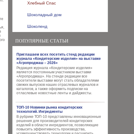
О,
Хлебный Спас
Шоколадный дом
те
Шоколенд
ья,
в
и
ого
ПОПУЛЯРНЫЕ СТАТЬИ
Приглашаем всех посетить стенд редакции
журнала «Кондитерские изделия» на выставке
«Агропродмаш – 2026»
Редакция журнала «Кондитерские изделия»
является постоянным участником выставки
«Агропродмаш». На стенде редакции все
посетители выставки могут стать обладателями
свежих выпусков наших отраслевых журналов и
каталогов, а также оформить подписки на
отласлевые новостные ленты и дайджесты.
ТОП-10 Новинки рынка кондитерских
технологий. Ингредиенты
В рубрике ТОП-10 представлены инновационные
решения для производителей кондитерских
изделий в области ингредиентов, позволяющие
повысить эффективность производства,
усовершенствовать технологии и расширить