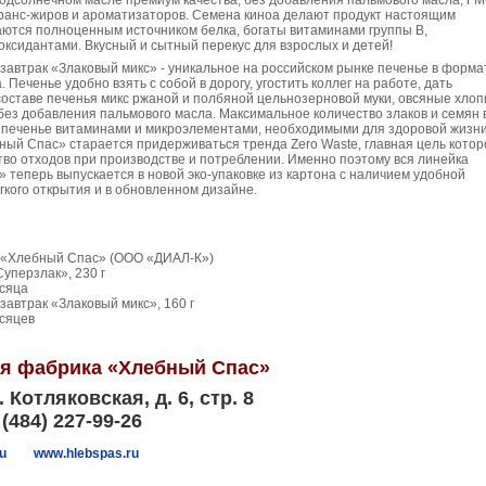
одсолнечном масле премиум качества, без добавления пальмового масла, ГМ
транс-жиров и ароматизаторов. Семена киноа делают продукт настоящим
аются полноценным источником белка, богаты витаминами группы В,
ксидантами. Вкусный и сытный перекус для взрослых и детей!
автрак «Злаковый микс» - уникальное на российском рынке печенье в форма
 Печенье удобно взять с собой в дорогу, угостить коллег на работе, дать
 составе печенья микс ржаной и полбяной цельнозерновой муки, овсяные хлоп
 без добавления пальмового масла. Максимальное количество злаков и семян 
 печенье витаминами и микроэлементами, необходимыми для здоровой жизн
ный Спас» старается придерживаться тренда Zero Waste, главная цель котор
во отходов при производстве и потреблении. Именно поэтому вся линейка
 теперь выпускается в новой эко-упаковке из картона с наличием удобной
кого открытия и в обновленном дизайне.
 «Хлебный Спас» (ООО «ДИАЛ-К»)
уперзлак», 230 г
есяца
автрак «Злаковый микс», 160 г
есяцев
ая фабрика «Хлебный Спас»
. Котляковская, д. 6, стр. 8
(484) 227-99-26
u
www.hlebspas.ru