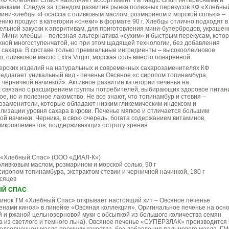
КФ «Хлебный Спас» наполняет ассортимент ТM Magic Grain интересными и
инками. Следуя за трендом развития рынка полезных перекусов КФ «Хлебны
ини-хлебцы «Focaccia с оливковым маслом, розмарином и морской солью» –
ению продукт в категории «снеки» в формате 90 г. Хлебцы отлично подходят в
ельной закуски к аперитивам, для приготовления мини-бутербродов, украшен
. Мини-хлебцы – полезная альтернатива «сухим» и быстрым перекусам, кото
ной многоступенчатой, но при этом щадящей технологии, без добавления
 сахара. В составе только премиальные ингредиенты – высокоолеиновое
, оливковое масло Extra Virgin, морская соль вместо поваренной.
терских изделий на натуральных и современных сахарозаменителях КФ
едлагает уникальный вид - печенье Овсяное «с сиропом топинамбура,
и черничной начинкой». Активное развитие категории печенья на
 связано с расширением группы потребителей, выбирающих здоровое питан
ое, но и полезное лакомство. Не все знают, что топинамбур и стевия –
озаменители, которые обладают низким гликемическим индексом и
лизации уровня сахара в крови. Печенье мягкое и отличается большим
ой начинки. Черника, в свою очередь, богата содержанием витаминов,
 микроэлементов, поддерживающих остроту зрения
 «Хлебный Спас» (ООО «ДИАЛ-К»)
оливковым маслом, розмарином и морской солью, 90 г
сиропом топинамбура, экстрактом стевии и черничной начинкой, 180 г
есяцев
ЫЙ СПАС
винок ТМ «Хлебный Спас» открывает настоящий хит – Овсяное печенье
нами киноа» в линейке «Овсяная коллекция». Оригинальное печенье на осн
 и ржаной цельнозерновой муки с обсыпкой из большого количества семян
кса из светлого и темного льна). Овсяное печенье «СУПЕРЗЛАК» производится