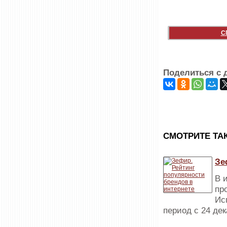
С
Поделиться с 
CМОТРИТЕ ТА
Зе
В 
пр
Ис
период с 24 дек