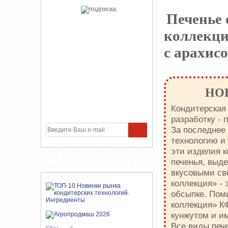
Печенье
коллекц
с арахис
НО
Кондитерская
разработку - 
За последнее
технологию и 
эти изделия 
печенья, выд
УЧАСТНИКИ ПРОЕКТА
вкусовыми св
коллекция» - 
обсыпке. Пом
коллекция» К
кунжутом и и
Все виды пече