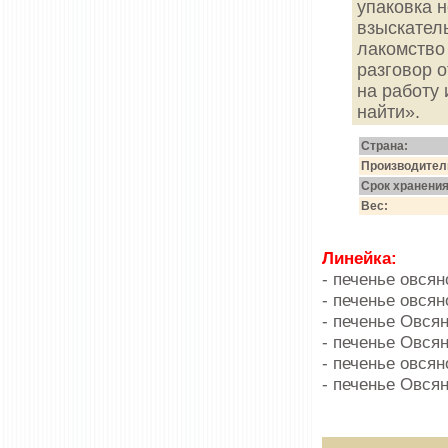
упаковка 
взыскатель
лакомство 
разговор о
на работу
найти».
Страна:
Произво­дител
Срок хранения
Вес:
Линейка:
- печенье овся
- печенье овся
- печенье Овся
- печенье Овся
- печенье овсян
- печенье Овся