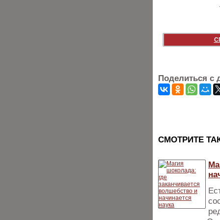
С
Поделиться с 
CМОТРИТЕ ТА
Ма
на
Ес
со
ре