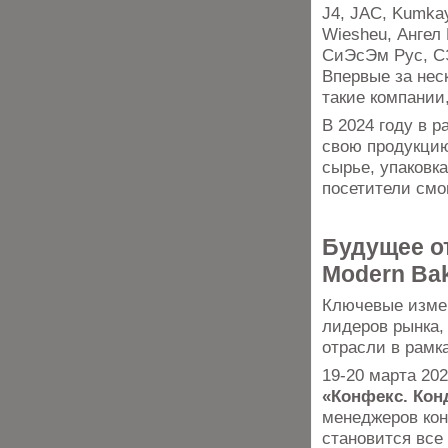
J4, JAC, Kumkay
Wiesheu, Ангел
СиЭсЭм Рус, СЭ
Впервые за нес
такие компании,
В 2024 году в 
свою продукцию
сырье, упаковк
посетители смо
Будущее о
Modern Ba
Ключевые измен
лидеров рынка,
отрасли в рамк
19-20 марта 20
«Конфекс. Кон
менеджеров кон
становится вс