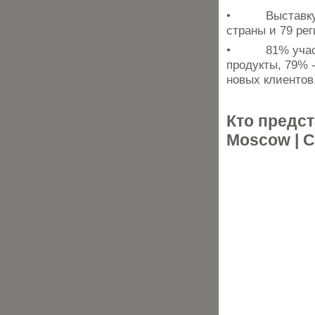
• Выставку по
страны и 79 ре
• 81% участни
продукты, 79% 
новых клиентов
Кто предст
Moscow | C