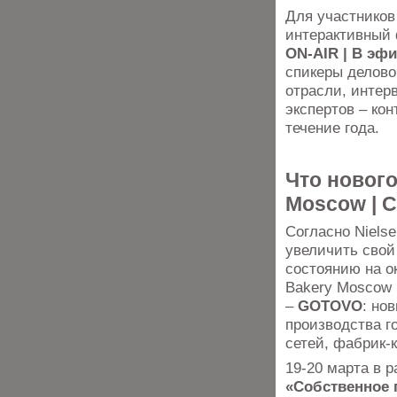
Для участников
интерактивный
ON-AIR | В эф
спикеры делово
отрасли, интер
экспертов – кон
течение года.
Что нового
Moscow | C
Согласно Niels
увеличить свой
состоянию на ок
Bakery Moscow 
–
GOTOVO
: но
производства г
сетей, фабрик-
19-20 марта в 
«Собственное 