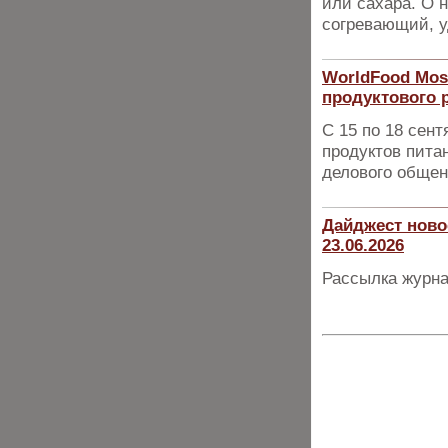
или сахара. О 
согревающий, 
WorldFood Mos
продуктового 
С 15 по 18 сен
продуктов пита
делового общен
Дайджест ново
23.06.2026
Рассылка журна