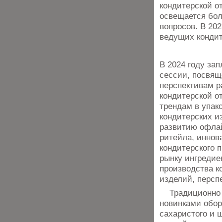
кондитерской о
освещается бол
вопросов. В 20
ведущих кондит
В 2024 году за
сессии, посвя
перспективам р
кондитерской о
трендам в упак
кондитерских и
развитию офлай
ритейла, иннов
кондитерского 
рынку ингредие
производства к
изделий, персп
Традиционно к
новинками обор
сахаристого и 