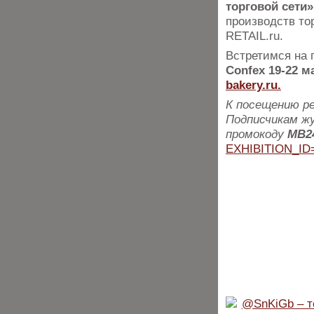
торговой сети»
производств то
RETAIL.ru.
Встретимся на 
Confex 19-22 ма
bakery.ru.
К посещению р
Подписчикам ж
промокоду
MB2
EXHIBITION_ID