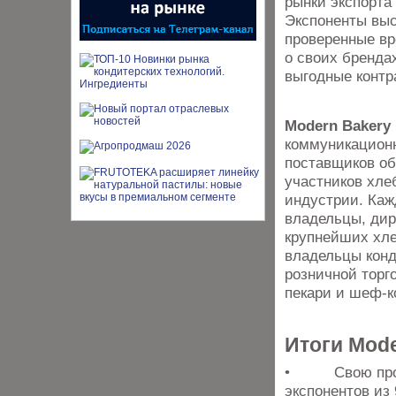
рынки экспорта
Экспоненты выс
проверенные вр
о своих бренда
выгодные контр
Modern Bakery
коммуникационн
поставщиков об
участников хле
индустрии. Ка
владельцы, дир
крупнейших хле
владельцы конд
розничной торг
пекари и шеф-к
Итоги Mode
• Свою проду
экспонентов из 