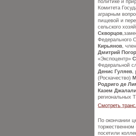
политике и пр
Комитета Госуд
аграрным вопр
пищевой и пер
сельского хозя
Скворцов
,заме
Федерального С
Кирьянов
, чле
Дмитрий Пого
«Экспоцентр»
С
Федеральной сл
Денис Гуляев
,
(Роскачество)
М
Родриго де Ли
Казем Джалал
региональных Т
Смотреть тран
По окончании ц
торжественном 
посетили колле