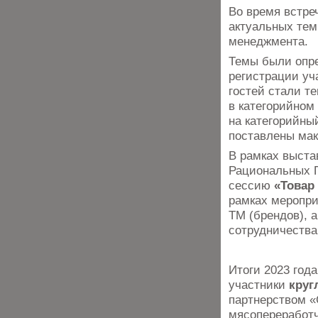
Во время встре
актуальных тем
менеджмента.
Темы были опре
регистрации уч
гостей стали т
в категорийном
на категорийны
поставлены ма
В рамках выстав
Рациональных П
сессию
«Товар 
рамках меропри
ТМ (брендов), 
сотрудничества
Итоги 2023 год
участники
круг
партнерством 
мясопереработч