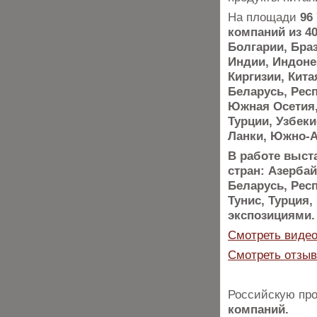
На площади
96
компаний из 4
Болгарии, Браз
Индии, Индонез
Киргизии, Кит
Беларусь, Рес
Южная Осетия,
Турции, Узбек
Ланки, Южно-А
В работе выст
стран: Азербай
Беларусь, Рес
Тунис, Турция
экспозициями.
Смотреть видео
Смотреть отзыв
Российскую пр
компаний.