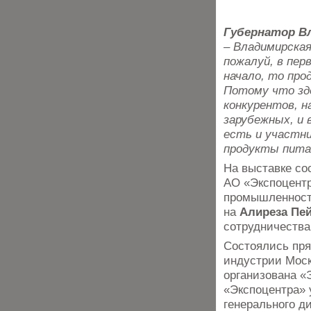
Губернатор В
– Владимирска
пожалуй, в пер
начало, то пр
Потому что зд
конкурентов, н
зарубежных, и
есть и участни
продукты питан
На выставке со
АО «Экспоцент
промышленности
на
Алиреза Пе
сотрудничества
Состоялись пр
индустрии Моск
организована «
«Экспоцентра» 
генерального д