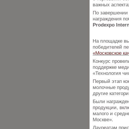
важных аспекта
По завершении 
награждения по
Prodexpo Inter
На площадке вы
победителей пе
«Московское ка
Конкурс провел
поддержке меди
«Технология чи
Первый этап ко
молочные проду
другие категор
Были награжден
продукции, вкл
малого и средн
Москве».
Лауреатам прис