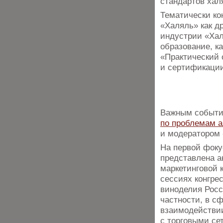
стандартов хал
Тематически ко
«Халяль» как д
индустрии «Хал
образование, к
«Практический 
и сертификации
Важным событи
по проблемам а
и модератором
На первой фоку
представлена а
маркетинговой 
сессиях конгре
виноделия Росс
частности, в с
взаимодействии
с торговыми се