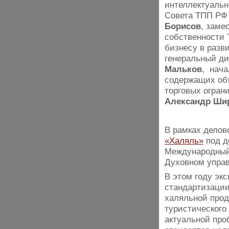
интеллектуаль
Совета ТПП РФ 
Борисов
, заме
собственности 
бизнесу в разв
генеральный д
Мальков
, нача
содержащих объ
торговых огран
Александр Ши
В рамках делов
«Халяль»
под д
Международный
Духовном упра
В этом году эк
стандартизации
халяльной прод
туристического
актуальной про