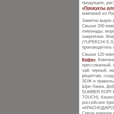
продукцию, рас
«Продукты для
компаний из Ро
Заметно вырос
Свыше 200 комп
лимонады, морс
энергетики. Вп
(YUPEKCHI E.S
производитель 
Свыше 120 комп
Кофе»
. Компан
прессованный, 
чай; черный, з
рецептам, созд
ЗОЖ и правильн
Шри-Ланка. Деб
SUMBER KOPI P
TOUCH), Казахс
российские бр
«КРАСНОДАРСКИ
Среди новинок в