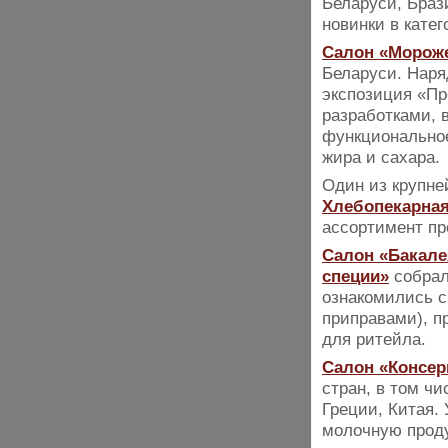
Беларуси, Браз
новинки в кате
Салон «Морож
Беларуси. Наря
экспозиция «Пр
разработками, 
функциональное
жира и сахара.
Один из крупн
Хлебопекарная
ассортимент пр
Салон «Бакале
специи»
собрал
ознакомились с
приправами), п
для ритейла.
Салон «Консер
стран, в том чи
Греции, Китая.
молочную прод