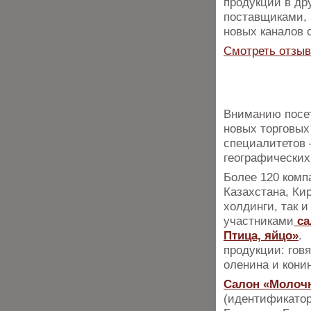
продукции в др
поставщиками, 
новых каналов 
Смотреть отзыв
Вниманию посет
новых торговых
специалитетов 
географических
Более 120 комп
Казахстана, Ки
холдинги, так 
участниками
са
Птица, яйцо»
. 
продукции: гов
оленина и конин
Салон «Молоч
(идентификатор