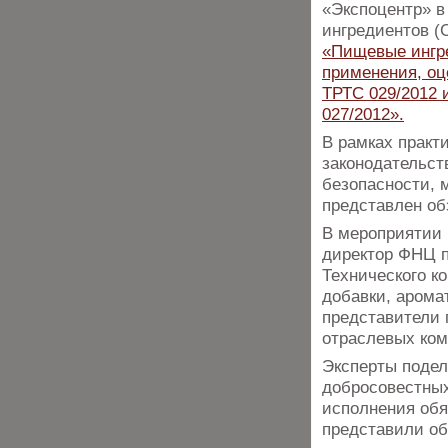
«Экспоцентр» в
ингредиентов 
«Пищевые ингре
применения, оц
ТРТС 029/2012 и
027/2012»
.
В рамках практ
законодательст
безопасности, 
представлен об
В мероприятии
директор ФНЦ п
Технического к
добавки, арома
представители
отраслевых ком
Эксперты подел
добросовестных
исполнения обя
представили об