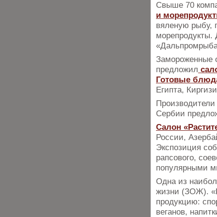
Свыше 70 компа
и морепродук
вяленую рыбу, п
морепродукты. 
«Дальпромрыба»
Замороженные о
предложил
сал
Готовые блюд
Египта, Киргиз
Производители 
Сербии предлож
Салон «Расти
России, Азерба
Экспозиция соб
рапсового, соев
популярными м
Одна из наибол
жизни (ЗОЖ). «
продукцию: спо
веганов, напит