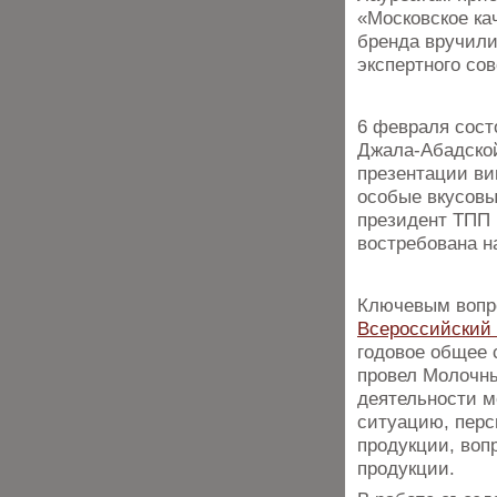
«Московское ка
бренда вручил
экспертного со
6 февраля сос
Джала-Абадской
презентации в
особые вкусовы
президент ТПП 
востребована н
Ключевым вопр
Всероссийский 
годовое общее 
провел Молочны
деятельности м
ситуацию, перс
продукции, воп
продукции.