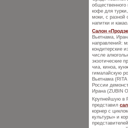
общественного п
кофе для турки
моки, с разной
напитки и какао
Салон «Продэк
Вьетнама, Иран
направлений: м
кондитерские из
числе алкоголь
экзотические п
чиа, киноа, ку
гималайскую ро
Вьетнама (RIT
России демонст
Ирана (ZUBIN 
Крупнейшую в Р
представил
сал
корнер с цикло
культуры» и ко
представителей