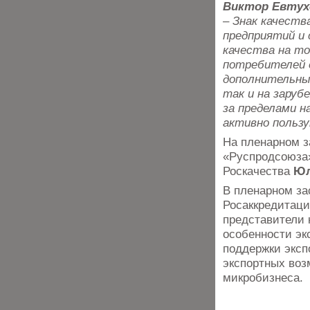
Виктор Евтух
– Знак качеств
предприятий и 
качества на т
потребителей 
дополнительны
так и на заруб
за пределами 
активно польз
На пленарном з
«Руспродсоюз
Роскачества
Юл
В пленарном за
Росаккредитации
представители 
особенности эк
поддержки эксп
экспортных воз
микробизнеса.