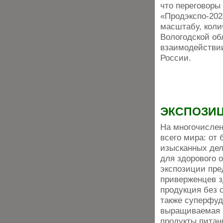
что переговоры
«Продэкспо-2024
масштабу, коли
Вологодской об
взаимодействи
России.
ЭКСПОЗИ
На многочислен
всего мира: от 
изысканных дел
для здорового о
экспозиции пре
приверженцев з
продукция без 
также суперфуд
выращиваемая в
продукты питан