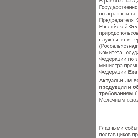
В работе съезд
Государственн
по аграрным в
Председателя 
Российской Фед
природопользо
службы по вете
(Россельхознад
Комитета Госуд
Федерации по 
министра пром
Федерации
Ека
Актуальным во
продукции и о
требованиям
б
Молочным союз
Главными событ
поставщиков пр