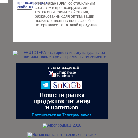
масла ка­као (ЭКМ) со стабильным
составом и прогнозируемыми
технологическими свойствами,
разработанных для опти­мизации
производственных процес­сов без
потери качества готовой про­дукции