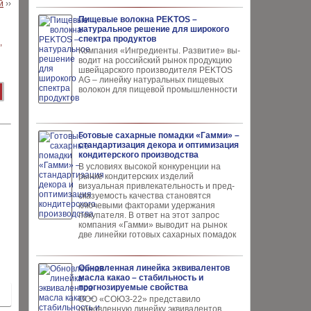
й
››
Пищевые волокна PEKTOS –
натуральное решение для широкого
спектра продуктов
Компания «Ингредиенты. Развитие» вы­
водит на российский рынок продукцию
швей­царского производителя PEKTOS
AG – ли­нейку натуральных пищевых
волокон для пи­щевой промышленности
Готовые сахарные помадки «Гамми» –
стандартизация декора и оптимизация
кондитерского производства
В условиях высокой кон­куренции на
рынке конди­терских изделий
визуальная привлекательность и пред­
сказуемость качества ста­новятся
ключевыми факто­рами удержания
покупателя. В ответ на этот запрос
компания «Гамми» выводит на рынок
две линейки готовых сахарных помадок
Обновленная линейка эквивалентов
масла какао – стабильность и
прогнозируемые свойства
ООО «СОЮЗ-22» представило
обновлен­ную линейку эквивалентов