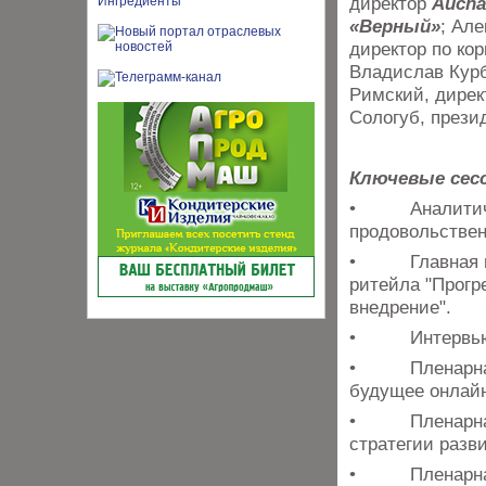
директор
Aucha
«Верный»
; Але
директор по ко
Владислав Курб
Римский, дирек
Сологуб, прези
Ключевые сесс
• Аналитическ
продовольствен
• Главная пле
ритейла "Прогр
внедрение".
• Интервью на
• Пленарная д
будущее онлайн
• Пленарная д
стратегии разви
• Пленарная д