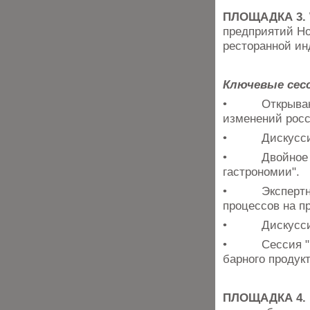
ПЛОЩАДКА 3. 
предприятий Ho
ресторанной ин
Ключевые сесс
• Открывающая
изменений росс
• Дискуссия "
• Двойное инт
гастрономии".
• Экспертная 
процессов на пр
• Дискуссия "
• Сессия "Drin
барного продукт
ПЛОЩАДКА 4. 