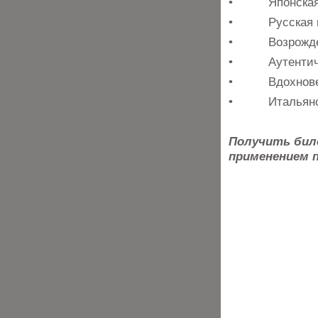
• Японская ку
• Русская пан
• Возрождение
• Аутентична
• Вдохновени
• Итальянск
Получить бил
применением 