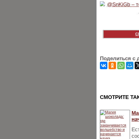
С
Поделиться с 
CМОТРИТЕ ТА
Ма
на
Ес
со