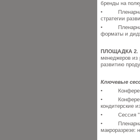
бренды на полк
• Пленарная д
стратегии разви
• Пленарная д
форматы и дид
ПЛОЩАДКА 2. 
менеджеров из 
развитию проду
Ключевые сесс
• Конференция
• Конференции
кондитерские и
• Сессия "Как
• Пленарная с
макроразрезе: 