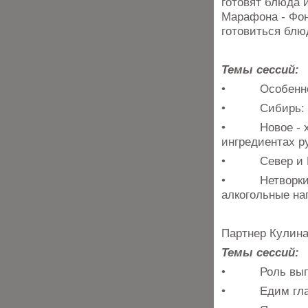
готовят блюда 
Марафона - Фон
готовиться блю
Темы сессий:
• Особенност
• Сибирь: гас
• Новое - хоро
ингредиентах р
• Север и Юг:
• Нетворкинг 
алкогольные на
Партнер Кулина
Темы сессий:
• Роль выпечк
• Едим глазам