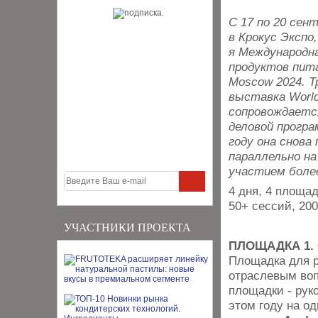
С 17 по 20 cен
в Крокус Экспо
я Международн
продуктов пит
Moscow 2024. Т
выставка Worl
сопровождаетс
деловой програ
году она снова
параллельно на
уча
стием более
4 дня, 4 площад
50+ сессий, 200
УЧАСТНИКИ ПРОЕКТА
ПЛОЩАДКА 1. 
Площадка для р
отраслевым воп
площадки - рук
этом году на о