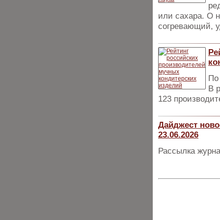
ре
или сахара. О 
согревающий, 
Ре
ко
По
В 
123 производит
Дайджест ново
23.06.2026
Рассылка журна