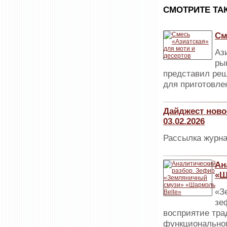
CМОТРИТЕ ТА
См
Аз
ры
представил реш
для приготовле
Дайджест ново
03.02.2026
Рассылка журна
Ан
«Ш
«З
зе
восприятие тра
функциональног