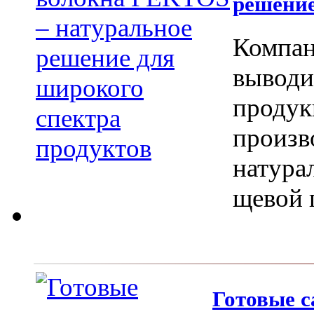
решение
Компан
вы­вод
продук
произв
натура
щевой
Готовые 