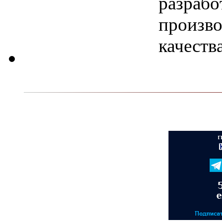
разрабо
произво
качеств