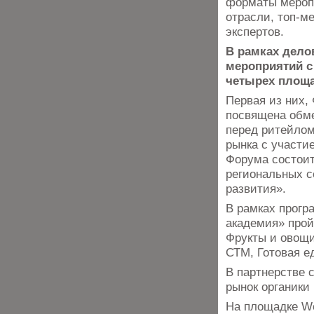
форматы мероп
отрасли, топ-м
экспертов.
В рамках дело
мероприятий с 
четырех площа
Первая из них,
посвящена обме
перед ритейлом
рынка с участи
Форума состоит
региональных с
развития».
В рамках прогр
академия» прой
Фрукты и овощи
СТМ, Готовая е
В партнерстве 
рынок органики
На площадке Wo