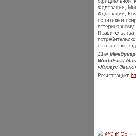
официальной по
Федерации, Ми
Федерации, Ком
политике и при
ветеринарному 
Правительства 
потребительско
союза произво
33-я Междуна
WorldFood Mos
«Крокус Экспо»
Регистрация:
ht