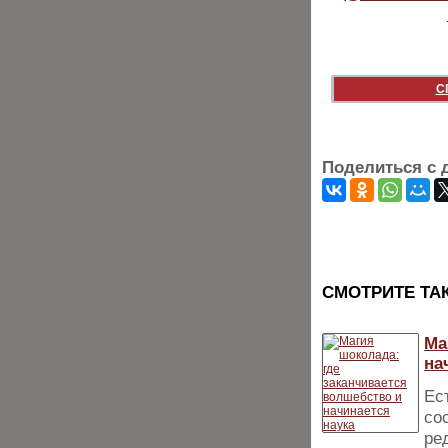
С
Поделиться с 
CМОТРИТЕ ТА
Ма
на
Ес
со
ре