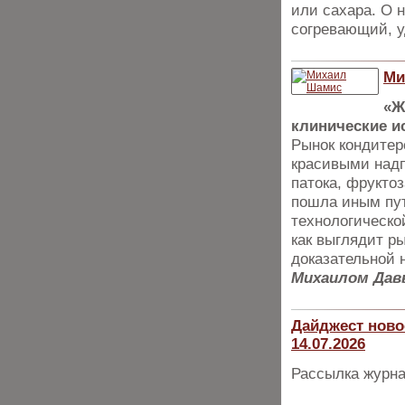
или сахара. О 
согревающий, 
Ми
«Ж
клинические и
Рынок кондитер
красивыми надп
патока, фрукто
пошла иным пут
технологическо
как выглядит р
доказательной 
Михаилом Да
Дайджест ново
14.07.2026
Рассылка журна