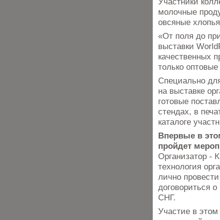
Участники колл
молочные проду
овсяные хлопья,
«От поля до пр
выставки World
качественных п
только оптовые
Специально для
на выставке ор
готовые постав
стендах, в печ
каталоге участн
Впервые в это
пройдет мероп
Организатор - 
технология орг
лично провести
договориться о
СНГ.
Участие в этом