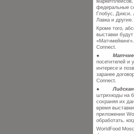
маркетплейсов,
федеральные се
Глобус, Дикси,
Лавка и другие.
Кроме того, аб
выставки будут
«Матчмейкинг».
Connect.
●
Матчме
посетителей и 
интересе и поз
заранее догово
Connect.
●
Лидска
штрихкоды на б
сохраняя их да
время выставки
приложении Wor
обработать, ког
WorldFood Mosc