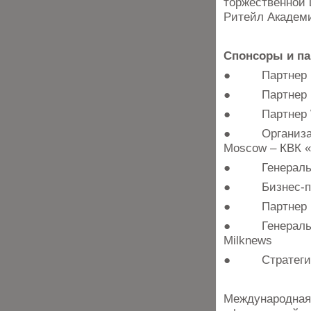
торжественной 
Ритейл Академ
Спонсоры и па
● Партнер Кул
● Партнер Кул
● Партнер Wor
● Организатор
Moscow – КВК 
● Генеральный
● Бизнес-пар
● Партнер ко
● Генеральный
Milknews
● Стратегичес
Международная 