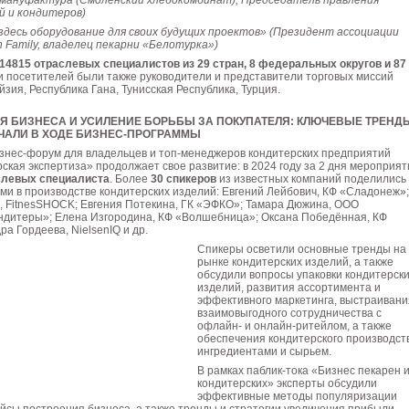
мануфактура (Смоленский хлебокомбинат), Председатель правления
й и кондитеров)
десь оборудование для своих будущих проектов» (Президент ассоциации
 Family, владелец пекарни «Белотурка»)
14815 отраслевых специалистов из 29 стран, 8 федеральных округов и 87
 посетителей были также руководители и представители торговых миссий
айзия, Республика Гана, Тунисская Республика, Турция.
 БИЗНЕСА И УСИЛЕНИЕ БОРЬБЫ ЗА ПОКУПАТЕЛЯ: КЛЮЧЕВЫЕ ТРЕНД
ЧАЛИ В ХОДЕ БИЗНЕС-ПРОГРАММЫ
нес-форум для владельцев и топ-менеджеров кондитерских предприятий
ская экспертиза» продолжает свое развитие: в 2024 году за 2 дня мероприят
слевых специалиста
. Более
30 спикеров
из известных компаний поделились
и в производстве кондитерских изделий: Евгений Лейбович, КФ «Сладонеж»;
, FitnesSHOCK; Евгения Потекина, ГК «ЭФКО»; Тамара Дюжина, ООО
дитеры»; Елена Изгородина, КФ «Волшебница»; Оксана Победённая, КФ
а Гордеева, NielsenIQ и др.
Спикеры осветили основные тренды на
рынке кондитерских изделий, а также
обсудили вопросы упаковки кондитерск
изделий, развития ассортимента и
эффективного маркетинга, выстраивани
взаимовыгодного сотрудничества с
офлайн- и онлайн-ритейлом, а также
обеспечения кондитерского производст
ингредиентами и сырьем.
В рамках паблик-тока «Бизнес пекарен 
кондитерских» эксперты обсудили
эффективные методы популяризации