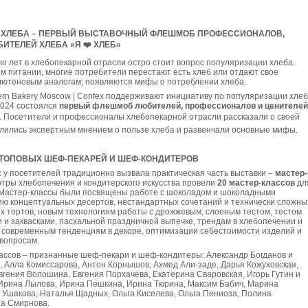
 ХЛЕБА – ПЕРВЫЙ ВЫСТАВОЧНЫЙ ФЛЕШМОБ ПРОФЕССИОНАЛОВ,
ИТЕЛЕЙ ХЛЕБА «Я ❤️ ХЛЕБ»
о лет в хлебопекарной отрасли остро стоит вопрос популяризации хлеба.
м питании, многие потребители перестают есть хлеб или отдают свое
лютеновым аналогам; появляются мифы о потреблении хлеба.
rn Bakery Moscow | Confex поддерживают инициативу по популяризации хлеб
2024 состоялся
первый флешмоб любителей, профессионалов и ценителей
. Посетители и профессионалы хлебопекарной отрасли рассказали о своей
елились экспертным мнением о пользе хлеба и развенчали основные мифы.
ТОПОВЫХ ШЕФ-ПЕКАРЕЙ И ШЕФ-КОНДИТЕРОВ
 у посетителей традиционно вызвала практическая часть выставки –
мастер-
мэтры хлебопечения и кондитерского искусства провели
20 мастер-классов
дл
 Мастер-классы были посвящены работе с шоколадом и шоколадными
ию концептуальных десертов, нестандартных сочетаний и технически сложны
х тортов, новым технологиям работы с дрожжевым, слоеным тестом, тестом
и и заквасками, пасхальной праздничной выпечке, трендам в хлебопечении и
, современным тенденциям в декоре, оптимизации себестоимости изделий и
вопросам.
ассов – признанные шеф-пекари и шеф-кондитеры: Александр Богданов и
 Алла Комиссарова, Антон Корнышов, Ахмед Али-заде, Дарья Кожуховская,
гения Волошина, Евгения Порхачева, Екатерина Сваровская, Игорь Гутин и
 Ирина Лылова, Ирина Пешкина, Ирина Тюрина, Максим Бабич, Марина
 Ушакова, Наталья Щадных, Ольга Киселева, Ольга Пениоза, Полина
на Смирнова.