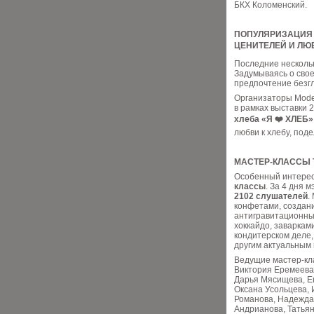
БКХ Коломенский.
ПОПУЛЯРИЗАЦИЯ
ЦЕНИТЕЛЕЙ И ЛЮБ
Последние нескольк
Задумываясь о свое
предпочтение безг
Организаторы Mode
в рамках выставки 
хлеба «Я ❤️ ХЛЕБ»
любви к хлебу, под
МАСТЕР-КЛАССЫ 
Особенный интерес
классы
. За 4 дня 
2102 слушателей
.
конфетами, создан
антигравитационны
хоккайдо, заваркам
кондитерском деле
другим актуальным 
Ведущие мастер-кл
Виктория Еремеева,
Дарья Мясищева, Ев
Оксана Усольцева,
Романова, Надежда
Андрианова, Татья