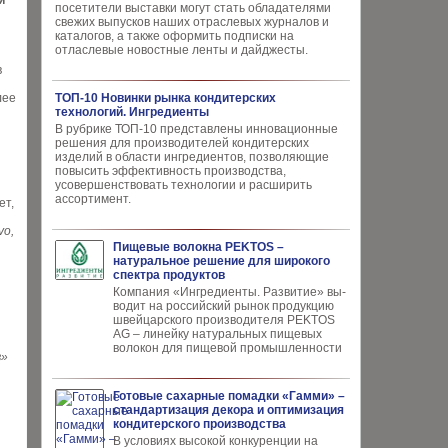
й
посетители выставки могут стать обладателями
свежих выпусков наших отраслевых журналов и
каталогов, а также оформить подписки на
отласлевые новостные ленты и дайджесты.
в
лее
ТОП-10 Новинки рынка кондитерских
технологий. Ингредиенты
В рубрике ТОП-10 представлены инновационные
решения для производителей кондитерских
изделий в области ингредиентов, позволяющие
повысить эффективность производства,
усовершенствовать технологии и расширить
ассортимент.
ет,
vo,
Пищевые волокна PEKTOS –
натуральное решение для широкого
спектра продуктов
Компания «Ингредиенты. Развитие» вы­
водит на российский рынок продукцию
швей­царского производителя PEKTOS
AG – ли­нейку натуральных пищевых
волокон для пи­щевой промышленности
в»
Готовые сахарные помадки «Гамми» –
стандартизация декора и оптимизация
кондитерского производства
В условиях высокой кон­куренции на