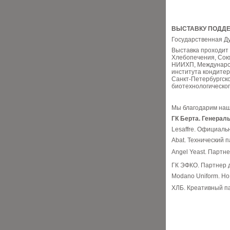
ВЫСТАВКУ ПОДД
Государственная Ду
Выставка проходит 
Хлебопечения, Сою
НИИХП, Международ
института кондите
Санкт-Петербургско
биотехнологическог
Мы благодарим наш
ГК Берта. Генерал
Lesaffre. Официал
Abat. Технический 
Angel Yeast. Партн
ГК ЭФКО. Партнер 
Modano Uniform. H
ХЛБ. Креативный п