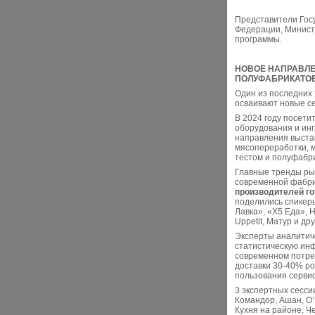
Представители Гос
Федерации, Министе
программы.
НОВОЕ НАПРАВЛЕ
ПОЛУФАБРИКАТО
Один из последних 
осваивают новые с
В 2024 году посети
оборудования и инг
направления выста
мясопереработки, 
тестом и полуфабр
Главные тренды рын
современной фабри
производителей г
поделились спикеры
Лавка», «Х5 Еда», 
Uppetit, Матур и дру
Эксперты аналитич
статистическую инф
современном потре
доставки 30-40% ро
пользования серви
3 экспертных сесс
Командор, Ашан, О’К
Кухня на районе, Ч