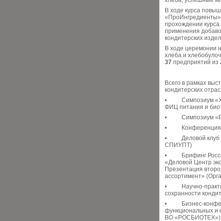
хлеба, успешные ке
В ходе курса повы
«ПроИнгредиенты
прохождении курса.
применения добавок
кондитерских издел
В ходе церемонии 
хлеба и хлебобулоч
37
предприятий из
Всего в рамках выс
кондитерских отрас
• Симпозиум «Хлеб
ФИЦ питания и био
• Симпозиум «Pro
• Конференция «У
• Деловой клуб «Л
СПИУПТ)
• Брифинг Российс
«Деловой Центр эко
Презентация второг
ассортимент» (Орг
• Научно-практич
сохранности кондит
• Бизнес-конфере
функциональных и 
ВО «РОСБИОТЕХ») 