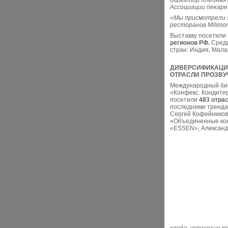
директор Хлебная 
Ассоциации пекаре
«Мы присмотрели з
ресторанов Milimon
Выставку посетили
регионов РФ.
Среди
стран: Индия, Мал
ДИВЕРСИФИКАЦИЯ
ОТРАСЛИ ПРОЗВУ
Международный биз
«Конфекс. Кондитер
посетили
483 отра
последними трендам
Сергей Кофейников
«Объединенные кон
«ESSEN»; Александр