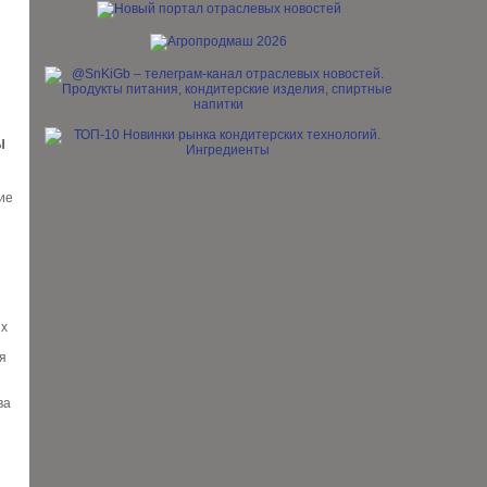
Ы
ие
их
я
ва
и