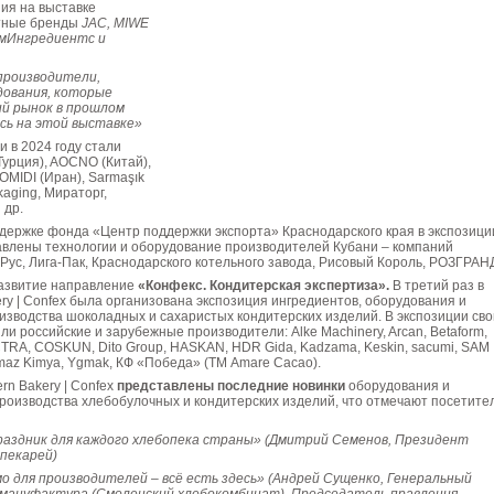
ия на выставке
стные бренды
JAC, MIWE
ромИнгредиентс и
производители,
дования, которые
ий рынок в прошлом
ись на этой выставке»
 в 2024 году стали
Турция), AOCNO (Китай),
OMIDI (Иран), Sarmaşık
kaging, Мираторг,
 др.
ддержке фонда «Центр поддержки экспорта» Краснодарского края в экспозици
авлены технологии и оборудование производителей Кубани – компаний
Рус, Лига-Пак, Краснодарского котельного завода, Рисовый Король, РОЗГРАН
азвитие направление
«Конфекс. Кондитерская экспертиза».
В третий раз в
ry | Confex была организована экспозиция ингредиентов, оборудования и
изводства шоколадных и сахаристых кондитерских изделий. В экспозиции сво
и российские и зарубежные производители: Alke Machinery, Arcan, Betaform,
CTRA, COSKUN, Dito Group, HASKAN, HDR Gida, Kadzama, Keskin, sacumi, SAM
maz Kimya, Ygmak, КФ «Победа» (ТМ Amare Cacao).
rn Bakery | Confex
представлены последние новинки
оборудования и
роизводства хлебобулочных и кондитерских изделий, что отмечают посетите
аздник для каждого хлебопека страны» (Дмитрий Семенов, Президент
 пекарей)
мо для производителей – всё есть здесь» (Андрей Сущенко, Генеральный