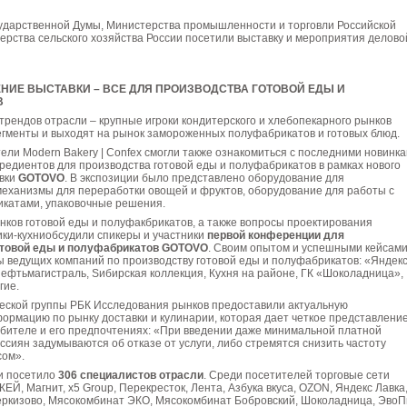
ударственной Думы, Министерства промышленности и торговли Российской
рства сельского хозяйства России посетили выставку и мероприятия делово
НИЕ ВЫСТАВКИ – ВСЕ ДЛЯ ПРОИЗВОДСТВА ГОТОВОЙ ЕДЫ И
В
трендов отрасли – крупные игроки кондитерского и хлебопекарного рынков
егменты и выходят на рынок замороженных полуфабрикатов и готовых блюд.
тели Modern Bakery | Confex смогли также ознакомиться с последними новинк
редиентов для производства готовой еды и полуфабрикатов в рамках нового
вки
GOTOVO
. В экспозиции было представлено оборудование для
механизмы для переработки овощей и фруктов, оборудование для работы с
икатами, упаковочные решения.
ков готовой еды и полуфакбрикатов, а также вопросы проектирования
ки-кухниобсудили спикеры и участники
первой конференции для
отовой еды и полуфабрикатов GOTOVO
. Своим опытом и успешными кейсам
 ведущих компаний по производству готовой еды и полуфабрикатов: «Яндек
Нефтьмагистраль, Sибирская коллекция, Кухня на районе, ГК «Шоколадница»,
гие.
еской группы РБК Исследования рынков предоставили актуальную
ормацию по рынку доставки и кулинарии, которая дает четкое представление
бителе и его предпочтениях: «При введении даже минимальной платной
ссиян задумываются об отказе от услуги, либо стремятся снизить частоту
сом».
ии посетило
306 специалистов отрасли
. Среди посетителей торговые сети
ЕЙ, Магнит, x5 Group, Перекресток, Лента, Азбука вкуса, OZON, Яндекс Лавка
еркизово, Мясокомбинат ЭКО, Мясокомбинат Бобровский, Шоколадница, ЭвоП