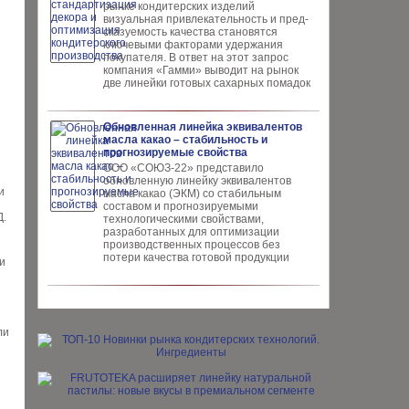
рынке конди­терских изделий
визуальная привлекательность и пред­
сказуемость качества ста­новятся
ключевыми факто­рами удержания
покупателя. В ответ на этот запрос
компания «Гамми» выводит на рынок
две линейки готовых сахарных помадок
Обновленная линейка эквивалентов
масла какао – стабильность и
прогнозируемые свойства
ООО «СОЮЗ-22» представило
обновлен­ную линейку эквивалентов
и
масла ка­као (ЭКМ) со стабильным
составом и прогнозируемыми
Д.
технологическими свойствами,
разработанных для опти­мизации
производственных процес­сов без
потери качества готовой про­дукции
и
ли