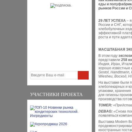
Как изменилась хл
еды и полуфабрика
рынков России и С
29 ЛЕТ УСПЕХА
– 
России и СНГ, кото
хлебобулочных изд
эффективной платф
роста и пути адапт
МАСШТАБНАЯ ЭК
В этом году
экспози
представили
258 к
Индия, Иран, Итали
хорошо известные 
Gostol, Handtmann, K
Wiesheu, Восход, Н
На выставке были п
хлебопекарных и ко
упаковки, хранения
УЧАСТНИКИ ПРОЕКТА
для гигиены произв
производства готов
TOMER:
«Представ
DEBAG:
«Снова поя
появляться компани
Выставка Modern Ba
продемонстрировал
иностранных поста