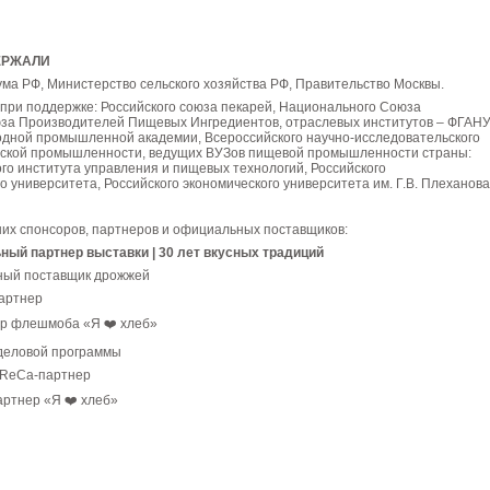
ЕРЖАЛИ
ма РФ, Министерство сельского хозяйства РФ, Правительство Москвы.
при поддержке: Российского союза пекарей, Национального Союза
за Производителей Пищевых Ингредиентов, отраслевых институтов – ФГАН
ной промышленной академии, Всероссийского научно-исследовательского
рской промышленности, ведущих ВУЗов пищевой промышленности страны:
го института управления и пищевых технологий, Российского
о университета, Российского экономического университета им. Г.В. Плеханова
их спонсоров, партнеров и официальных поставщиков:
ьный партнер выставки | 30 лет вкусных традиций
ьный поставщик дрожжей
партнер
ер флешмоба «Я ❤️ хлеб»
деловой программы
oReCa-партнер
артнер «Я ❤️ хлеб»