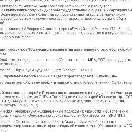
йсы построения бизнеса, а также тренды и стратегии увеличения прибыли.
шения квалификации «Школа современного хлебопека и кондитера
»
73 выпускника
получили дипломы государственного образца и сертификаты
 3-дневная программа охватила вопросы стандартизации, регламентации,
, безопасности, маркировки состава, а также улучшения качества хлеба и
ий.
награждения XV Всероссийского конкурса «Лучший хлеб России»
174
образца
ных изделий получили свои заслуженные награды. Участие в конкурсе приня
23
регионов России.
тавки состоялось
36 деловых мероприятий
для специалистов хлебопекарной
лей:
 – основа здорового питания» (Организаторы – МПА, РСП, при поддержк
технологии)
Хлеб. Формируем будущее» (Организатор – НИИХП)
правление персоналом на пищевом производстве: HR-эволюция»
учшие региональные практики национального хлебопечения» (Организато
кого союза пекарей и Подписание соглашения о сотрудничестве Ассоциа
номического развития СНГ» и Российского союза пекарей (Организатор – РС
о издания учебника «Хлеб и хлебобулочные изделия: сырье, технологии,
анизаторы –МПА, РСП)
еская конференция «Современные подходы к разработке и обеспечению
ерских изделий. Обоснование сроков годности» (Организатор – ВНИИКП)
нция «Современные тенденции в области создания обогащенных,
специализированных кондитерских изделий и шоколада» (Организатор - ФГ
и др.