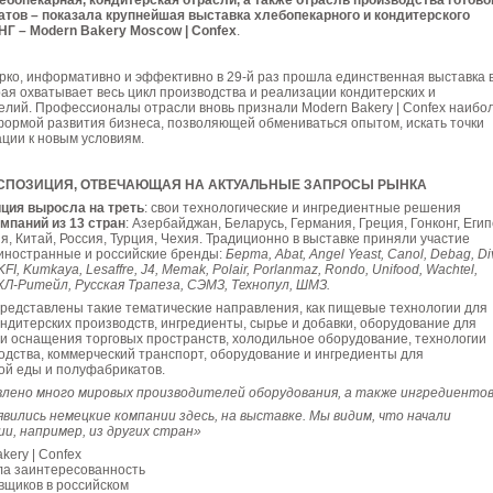
ебопекарная, кондитерская отрасли, а также отрасль производства готово
тов – показала крупнейшая выставка хлебопекарного и кондитерского
НГ – Modern Bakery Moscow | Confex
.
ярко, информативно и эффективно в 29-й раз прошла единственная выставка 
рая охватывает весь цикл производства и реализации кондитерских и
елий. Профессионалы отрасли вновь признали Modern Bakery | Confex наибо
ормой развития бизнеса, позволяющей обмениваться опытом, искать точки
ации к новым условиям.
СПОЗИЦИЯ, ОТВЕЧАЮЩАЯ НА АКТУАЛЬНЫЕ ЗАПРОСЫ РЫНКА
ция выросла на треть
: свои технологические и ингредиентные решения
омпаний из 13 стран
: Азербайджан, Беларусь, Германия, Греция, Гонконг, Егип
я, Китай, Россия, Турция, Чехия. Традиционно в выставке приняли участие
иностранные и российские бренды:
Берта, Abat, Angel Yeast, Canol, Debag, Di
FI, Kumkaya, Lesaffre, J4, Memak, Polair, Porlanmaz, Rondo, Unifood, Wachtel,
ХЛ-Ритейл, Русская Трапеза, СЭМЗ, Технопул, ШМЗ.
редставлены такие тематические направления, как пищевые технологии для
ндитерских производств, ингредиенты, сырье и добавки, оборудование для
 и оснащения торговых пространств, холодильное оборудование, технологии
одства, коммерческий транспорт, оборудование и ингредиенты для
ой еды и полуфабрикатов.
лено много мировых производителей оборудования, а также ингредиенто
вились немецкие компании здесь, на выставке. Мы видим, что начали
и, например, из других стран»
kery | Confex
а заинтересованность
вщиков в российском