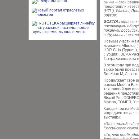
рынке – свои решен
представили изве
(НТЦ), Wachtel, П
другие:
GOSTOL:
«Многие 
поставщики обору
покинули российск
году, снова появил
Новыми участниками
компании Altuntop (
HDR Gida (Турция), 
(Турция), ULMA Pac
Таткрахмалпатока и
В этом году при по
также были предст
БелКрас-М, Левант-
Продолжает свое р
рамках Modern Bake
технологий для про
решения представил
Biscuit Pro, CONFE
Makina, TOMER, Yil
Каждый год на Mode
ингредиентов для п
выставки:
«Это ежегодный пр
Российского союза
«То, что необходи