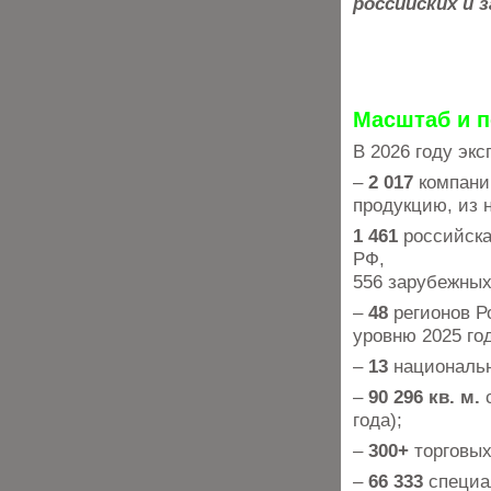
российских и 
Масштаб и п
В 2026 году эк
–
2 017
компаний
продукцию, из 
1 461
российская
РФ,
556 зарубежных
–
48
регионов Р
уровню 2025 год
–
13
национальн
–
90 296 кв. м.
с
года);
–
300+
торговых
–
66 333
специа