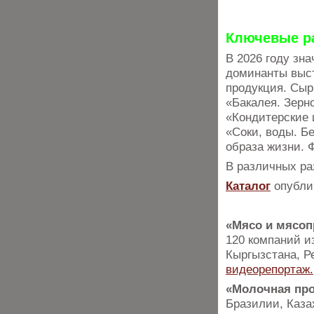
Ключевые р
В 2026 году зн
доминанты выст
продукция. Сыр
«Бакалея. Зерн
«Кондитерские 
«Соки, воды. Б
образа жизни. 
В различных ра
Каталог
опубли
«Мясо и мясоп
120 компаний и
Кыргызстана, Р
видеорепортаж.
«Молочная пр
Бразилии, Каза