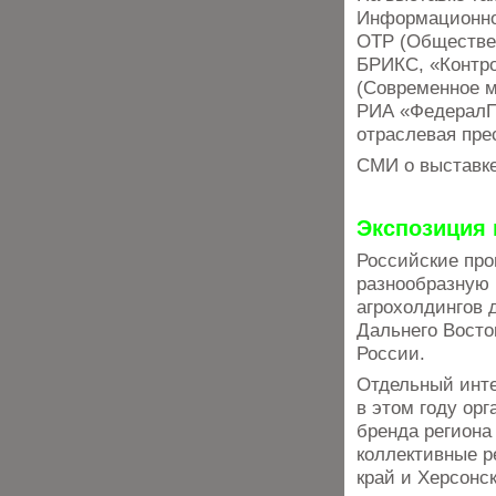
Информационное
ОТР (Обществен
БРИКС, «Контро
(Современное м
РИА «ФедералПр
отраслевая пре
СМИ о выставк
Экспозиция
Российские про
разнообразную 
агрохолдингов 
Дальнего Восто
России.
Отдельный инте
в этом году ор
бренда региона
коллективные р
край и Херсонс