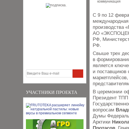
С 9 по 12 февра
международная 
производства «
АО «ЭКСПОЦЕНТ
РФ, Министерс
РФ.
Свыше трех дес
в формировании
является ключе
и поставщиков 
маркетплейсов,
представителям
В церемонии оф
УЧАСТНИКИ ПРОЕКТА
Президент ТП
Государственн
вопросам
Влад
Думы Федеральн
Арктики
Никола
Протасов
, Ген