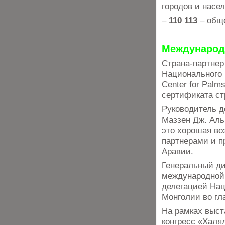
городов и насе
–
110 113
– обще
Международ
Страна-партнер
Национального 
Center for Pal
сертификата ст
Руководитель д
Маззен Дж. Аль
это хорошая во
партнерами и п
Аравии.
Генеральный д
международной 
делегацией На
Монголии во гл
На рамках выст
конгресс «Халя