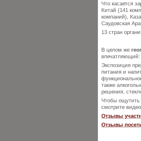
Что касается з
Китай (141 комп
компаний), Каза
Саудовская Ара
13 стран орган
В целом же
гео
впечатляющий: 
Экспозиция пре
питания и напит
функциональное
также алкоголь
решения, стекл
Чтобы ощутить
смотрите видео
Отзывы участ
Отзывы посет