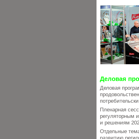
Деловая пр
Деловая програ
продовольствен
потребительски
Пленарная сесс
регуляторным и
и решениям 202
Отдельные тема
развитию регио