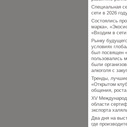
Специальная сес
сети в 2026 го
Состоялись про
марка», «Экоси
«Входим в сети
Рынку будущего
условиях глоба
был посвящен 
пользовались м
были организов
алкоголя с зак
Тренды, лучшие
«Открытом клу
общения, роста
XV Международн
области сертиф
экспорта халял
Два дня на выс
где производит