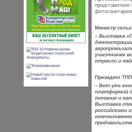
представители 
фитосанитарном
Министр сельс
– Выставка «П
демонстрации
агропромышле
участникам в
отрасли и на
Президент ТПП
– Вот уже мно
платформой д
питания и нап
Выставка спо
российскими 
отечественно
продовольств