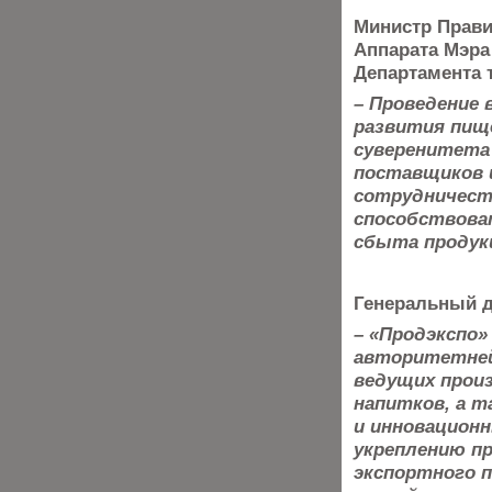
Министр Прави
Аппарата Мэра
Департамента 
– Проведение 
развития пищ
суверенитета
поставщиков 
сотрудничест
способствова
сбыта продук
Генеральный 
– «Продэкспо»
авторитетней
ведущих прои
напитков, а 
и инновацион
укреплению п
экспортного 