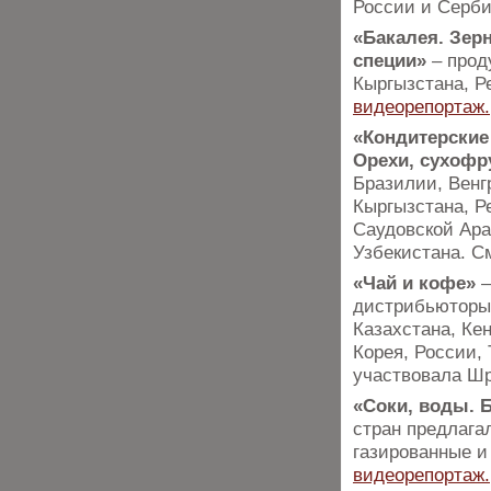
России и Серб
«Бакалея. Зер
специи»
– прод
Кыргызстана, Р
видеорепортаж.
«Кондитерские
Орехи, сухофр
Бразилии, Венгр
Кыргызстана, Р
Саудовской Ара
Узбекистана. 
«Чай и кофе»
–
дистрибьюторы 
Казахстана, Ке
Корея, России,
участвовала Ш
«Соки, воды. 
стран предлага
газированные и
видеорепортаж.