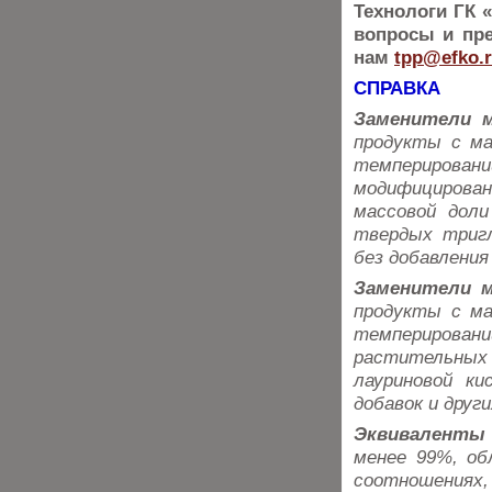
Технологи ГК 
вопросы и пр
нам
tpp@efko.r
СПРАВКА
Заменители м
продукты с ма
темпериров
модифицирован
массовой доли
твердых тригл
без добавления
Заменители м
продукты с ма
темперирован
растительных
лауриновой ки
добавок и друг
Эквиваленты 
менее 99%, о
соотношениях,