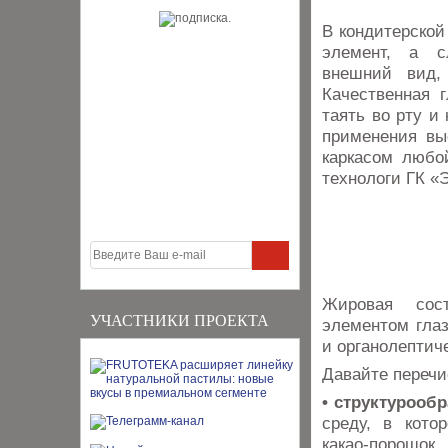
В кондитерской
элемент, а с
внешний вид, 
Качественная 
таять во рту и
применения вы
каркасом любо
технологи ГК «
Жировая сос
УЧАСТНИКИ ПРОЕКТА
элементом гла
и органолептич
Давайте перечи
• структурооб
среду, в кото
какао-порошок