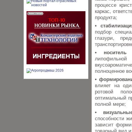
процессе крис
каркас, ответс
продукта;
• стабилизац
подбор специа
глазури, пр
транспортировк
• носитель 
липофильной
вкусоароматиче
полноценное во
• формировани
влияет на оди
ротовой пол
оптимальный пр
полной мере;
• визуальны
способности жи
зависит форми
товарный вид и