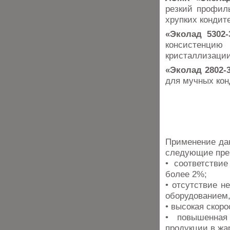
резкий профил
хрупких кондите
«Эколад 5302-
консистенцию
кристаллизации
«Эколад 2802-
для мучных кон
Применение да
следующие пре
• соответстви
более 2%;
• отсутствие 
оборудованием,
• высокая скор
• повышенная
продукции в жа