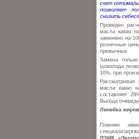
счет оптималь
позволяет по
снизить себес
Проведен расч
масла какао н
заменено на 10
розничные цены
привычных.
Замена только
шоколада позв
10%, при произ
Рассматривая 
масла какао н
составляет 29
Выгода очевидн
Линейка жиров
Помимо экви
специализиров
ЛЗМК «Эколад