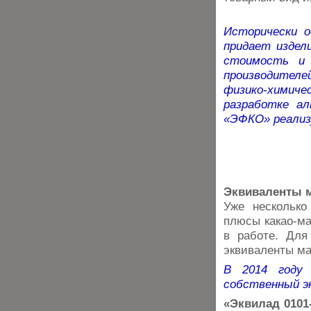
Исторически о
придает издел
стоимость и 
производите
физико-химиче
разработке а
«ЭФКО» реализ
Эквиваленты м
Уже несколько
плюсы какао-ма
в работе. Для
эквиваленты ма
В 2014 году
собственный э
«Эквилад 0101