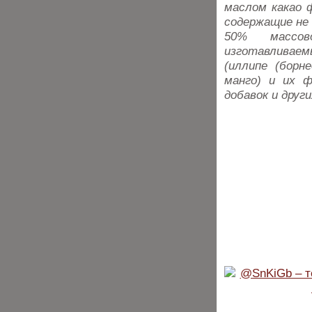
маслом какао 
содержащие не 
50% массово
изготавливае
(иллипе (борне
манго) и их ф
добавок и друг