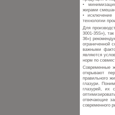
• минимизаци
жирами смешанн
• исключение 
технологии про
Для производст
3001-35S»), та
36») рекоменду
ограниченной с
важными факто
являются услов
норм по совмес
Современные ж
открывают пе
правильного жи
глазури. Пони
глазурей, их 
оптимизироват
отвечающие за
современного р