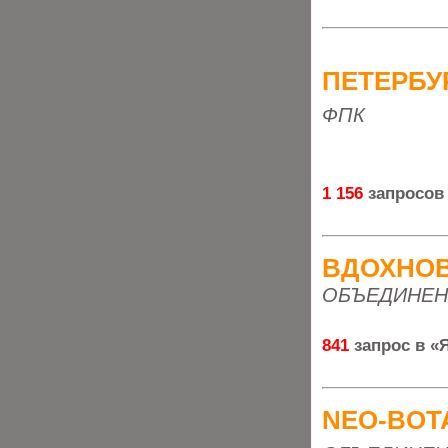
ПЕТЕРБУ
ФПК
1 156
запросов
ВДОХНО
ОБЪЕДИНЕН
841
запрос в «
NEO-BOT