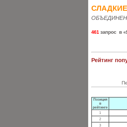
СЛАДКИЕ
ОБЪЕДИНЕН
461
запрос в «
Рейтинг поп
Пе
Позиция
в
рейтинге
1
2
3