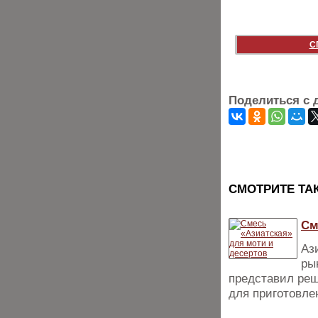
С
Поделиться с 
CМОТРИТЕ ТА
См
Аз
ры
представил реш
для приготовле