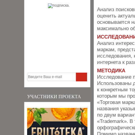
Анализ поисков
оценить актуал
основывается н
максимально о
ИССЛЕДОВАН
Анализ интерес
маркам, предст
исследования, 
интернета к ра
МЕТОДИКА
Исследование п
Использованы д
к конкретным т
которым мы пр
УЧАСТНИКИ ПРОЕКТА
«Торговая марк
названия указы
по двум вариан
«Trademark». В
орфографически
Помимо названи