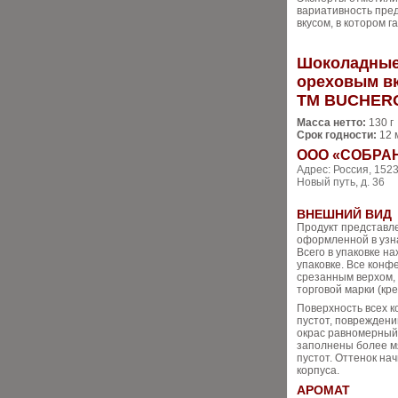
вариативность пре
вкусом, в котором 
Шоколадные
ореховым в
ТМ BUCHER
Масса нетто:
130 г
Срок годности:
12 
ООО «СОБРА
Адрес: Россия, 1523
Новый путь, д. 36
ВНЕШНИЙ ВИД
Продукт представл
оформленной в узн
Всего в упаковке н
упаковке. Все кон
срезанным верхом,
торговой марки (кре
Поверхность всех к
пустот, повреждени
окрас равномерный.
заполнены более мя
пустот. Оттенок на
корпуса.
АРОМАТ