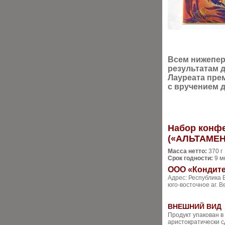
Всем нижепер
результатам 
Лауреата пре
с вручением 
Набор конф
(«АЛЬТАМЕ
Масса нетто:
370 г
Срок годности:
9 м
ООО «Кондит
Адрес: Республика 
юго-восточное аг. 
ВНЕШНИЙ ВИД
Продукт упакован в
аристократически 