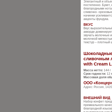
Элегантный и объе
постепенно. Букет,
благородными нота
сливочно- ореховые
начинки усиливает
акценты фундука.
ВКУС
Вкус выразительны
аккорде доминируе
звучать молочные и
молочной мягкостью
текстур – плотный 
Шоколадные 
сливочным л
with Cream L
Масса нетто:
144 г
Срок годности:
12 
Массовая доля общ
ООО «Конце
Адрес: Россия, 1420
ВНЕШНИЙ ВИД
Набор конфет пред
премиального качес
благородной изыск