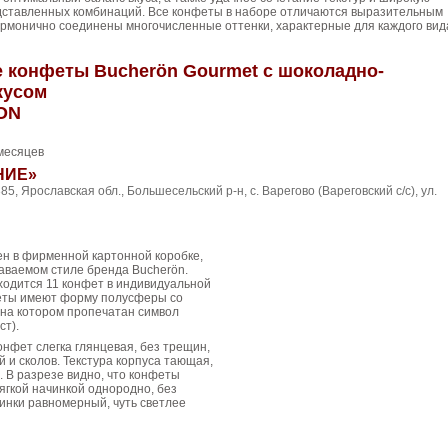
дставленных комбинаций. Все конфеты в наборе отличаются выразительным
гармонично соединены многочисленные оттенки, характерные для каждого вид
 конфеты Bucherön Gourmet с шоколадно-
кусом
ON
месяцев
НИЕ»
85, Ярославская обл., Большесельский р-н, с. Варегово (Вареговский с/с), ул.
ен в фирменной картонной коробке,
аваемом стиле бренда Bucherön.
аходится 11 конфет в индивидуальной
феты имеют форму полусферы со
 на котором пропечатан символ
ст).
онфет слегка глянцевая, без трещин,
й и сколов. Текстура корпуса тающая,
 В разрезе видно, что конфеты
гкой начинкой однородно, без
чинки равномерный, чуть светлее