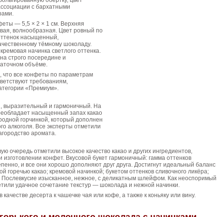
ольгированную обёртку, цвет
ассоциации с бархатными
рами.
еты — 5,5 × 2 × 1 см. Верхняя
вая, волнообразная. Цвет ровный по
 оттенок насыщенный,
ачественному тёмному шоколаду.
кремовая начинка светлого оттенка.
на строго посередине и
таточном объёме.
, что все конфеты по параметрам
тветствуют требованиям,
атегории «Премиум».
, выразительный и гармоничный. На
реобладает насыщенный запах какао
родной горчинкой, который дополнен
го алкоголя. Все эксперты отметили
агородство аромата.
вую очередь отметили высокое качество какао и других ингредиентов,
 изготовлении конфет. Вкусовой букет гармоничный: гамма оттенков
пенно, и все они хорошо дополняют друг друга. Достигнут идеальный баланс
ой горечью какао; кремовой начинкой; букетом оттенков сливочного ликёра;
 Послевкусие изысканное, нежное, с деликатным шлейфом. Как неоспоримый
тили удачное сочетание текстур — шоколада и нежной начинки.
качестве десерта к чашечке чая или кофе, а также к коньяку или вину.