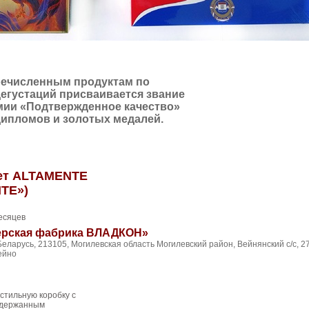
ечисленным продуктам по
дегустаций присваивается звание
мии «Подтвержденное качество»
дипломов и золотых медалей.
ет АLTAMENTE
НТЕ»)
есяцев
ерская фабрика ВЛАДКОН»
Беларусь, 213105, Могилевская область Могилевский район, Вейнянский с/с, 27
Вейно
 стильную коробку с
сдержанным