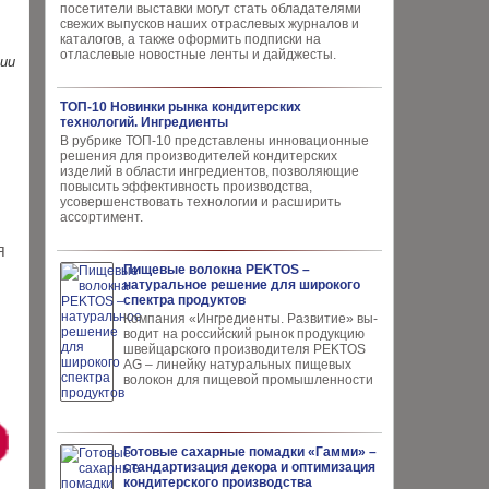
посетители выставки могут стать обладателями
свежих выпусков наших отраслевых журналов и
каталогов, а также оформить подписки на
отласлевые новостные ленты и дайджесты.
нии
ТОП-10 Новинки рынка кондитерских
технологий. Ингредиенты
В рубрике ТОП-10 представлены инновационные
решения для производителей кондитерских
изделий в области ингредиентов, позволяющие
повысить эффективность производства,
усовершенствовать технологии и расширить
ассортимент.
я
Пищевые волокна PEKTOS –
натуральное решение для широкого
спектра продуктов
Компания «Ингредиенты. Развитие» вы­
водит на российский рынок продукцию
швей­царского производителя PEKTOS
AG – ли­нейку натуральных пищевых
волокон для пи­щевой промышленности
Готовые сахарные помадки «Гамми» –
стандартизация декора и оптимизация
кондитерского производства