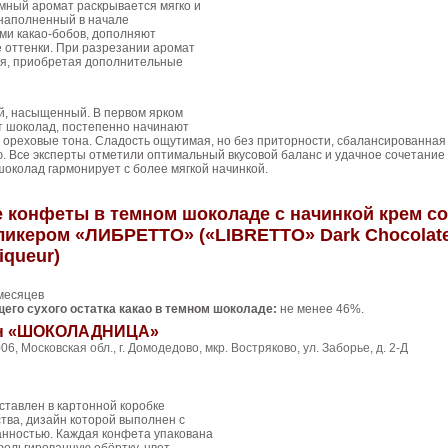
мный аромат раскрывается мягко и
 наполненный в начале
ми какао-бобов, дополняют
 оттенки. При разрезании аромат
ся, приобретая дополнительные
й, насыщенный. В первом ярком
т шоколад, постепенно начинают
 ореховые тона. Сладость ощутимая, но без приторности, сбалансированная
. Все эксперты отметили оптимальный вкусовой баланс и удачное сочетание
шоколад гармонирует с более мягкой начинкой.
конфеты в темном шоколаде с начинкой крем со
икером «ЛИБРЕТТО» («LIBRETTO» Dark Chocolat
iqueur)
месяцев
его сухого остатка какао в темном шоколаде:
не менее 46%.
рн «ШОКОЛАДНИЦА»
06, Московская обл., г. Домодедово, мкр. Востряково, ул. Заборье, д. 2-Д
ставлен в картонной коробке
тва, дизайн которой выполнен с
анностью. Каждая конфета упакована