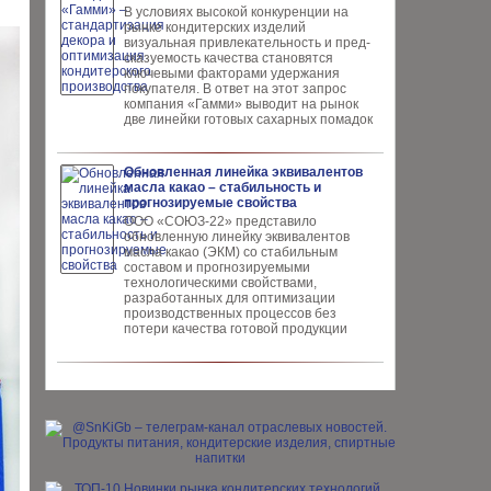
В условиях высокой кон­куренции на
рынке конди­терских изделий
визуальная привлекательность и пред­
сказуемость качества ста­новятся
ключевыми факто­рами удержания
покупателя. В ответ на этот запрос
компания «Гамми» выводит на рынок
две линейки готовых сахарных помадок
Обновленная линейка эквивалентов
масла какао – стабильность и
прогнозируемые свойства
ООО «СОЮЗ-22» представило
обновлен­ную линейку эквивалентов
масла ка­као (ЭКМ) со стабильным
составом и прогнозируемыми
технологическими свойствами,
разработанных для опти­мизации
производственных процес­сов без
потери качества готовой про­дукции