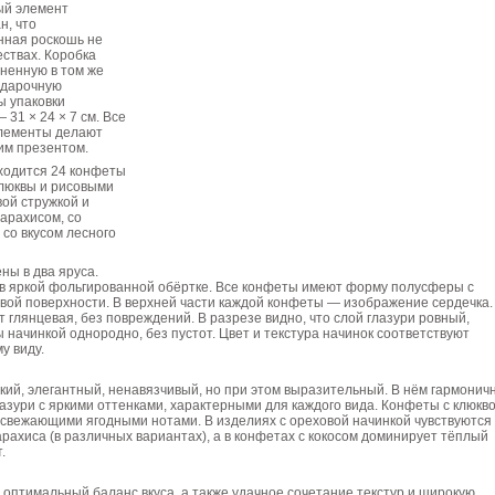
ый элемент
н, что
нная роскошь не
ствах. Коробка
ненную в том же
одарочную
ы упаковки
31 × 24 × 7 см. Все
лементы делают
им презентом.
ходится 24 конфеты
 клюквы и рисовыми
вой стружкой и
 арахисом, со
 со вкусом лесного
ны в два яруса.
в яркой фольгированной обёртке. Все конфеты имеют форму полусферы с
вой поверхности. В верхней части каждой конфеты — изображение сердечка.
 глянцевая, без повреждений. В разрезе видно, что слой глазури ровный,
начинкой однородно, без пустот. Цвет и текстура начинок соответствуют
у виду.
кий, элегантный, ненавязчивый, но при этом выразительный. В нём гармонич
азури с яркими оттенками, характерными для каждого вида. Конфеты с клюкв
освежающими ягодными нотами. В изделиях с ореховой начинкой чувствуются
арахиса (в различных вариантах), а в конфетах с кокосом доминирует тёплый
.
оптимальный баланс вкуса, а также удачное сочетание текстур и широкую