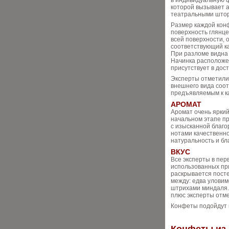
в индивидуальную ф
которой вызывает 
театральными што
Размер каждой конф
поверхность глянце
всей поверхности,
соответствующий к
При разломе видна 
Начинка расположе
присутствует в дос
Эксперты отметили
внешнего вида соо
предъявляемым к к
АРОМАТ
Аромат очень яркий
начальном этапе п
с изысканной благо
нотами качественно
натуральность и бл
ВКУС
Все эксперты в пер
использованных при
раскрывается посте
между: едва уловим
штрихами миндаля.
плюс эксперты отме
Конфеты подойдут в 