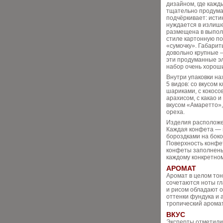
дизайном, где кажд
тщательно продума
подчёркивает: исти
нуждается в излише
размещена в выпол
стиле картонную п
«сумочку». Габарит
довольно крупные — 
эти продуманные э
набор очень хорош
Внутри упаковки на
5 видов: со вкусом
шариками, с кокосо
арахисом, с какао и
вкусом «Амаретто»,
ореха.
Изделия расположе
Каждая конфета — 
бороздками на боко
Поверхность конфет
конфеты заполнены 
каждому конкретном
АРОМАТ
Аромат в целом тон
сочетаются ноты гл
и рисом обладают 
оттенки фундука и 
тропический аромат
ВКУС
Эксперты отметили 