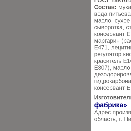
ГОСТ 15810-
Состав:
мука
вода питьева
масло, сухое
сыворотка, ст
консервант Е
маргарин (ра
Е471, лецити
регулятор ки
краситель Е1
Е307), масл
дезодорирова
гидрокарбона
консервант Е
Изготовител
фабрика»
Адрес произв
область, г. 