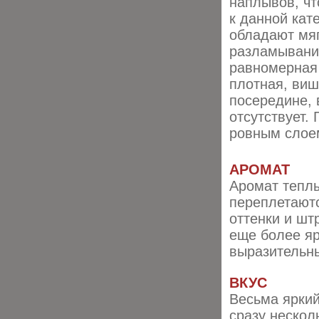
наплывов, чт
к данной кат
обладают мяг
разламывании
равномерная 
плотная, виш
посередине, 
отсутствует.
ровным слое
АРОМАТ
Аромат теплы
переплетаютс
оттенки и шт
еще более яр
выразительн
ВКУС
Весьма яркий
сразу нескол