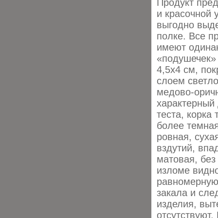
Продукт пред
и красочной 
выгодно выд
полке. Все п
имеют одина
«подушечек»
4,5х4 см, по
слоем светло
медово-орич
характерный 
теста, корка 
более темная
ровная, суха
вздутий, впа
матовая, без
изломе видно
равномерную 
закала и сле
изделия, выт
отсутствуют.