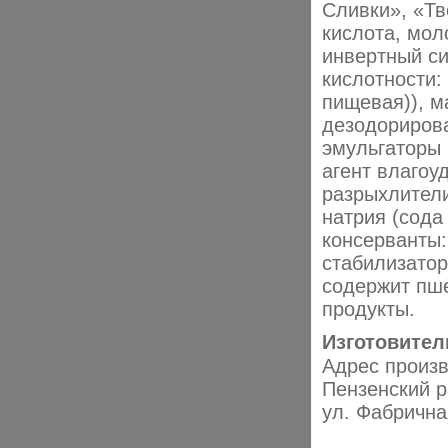
Сливки», «Тв
кислота, мол
инвертный си
кислотности:
пищевая)), 
дезодориров
эмульгаторы 
агент влагоу
разрыхлители
натрия (сода
консерванты:
стабилизатор
содержит пше
продукты.
Изготовител
Адрес произ
Пензенский р
ул. Фабрична