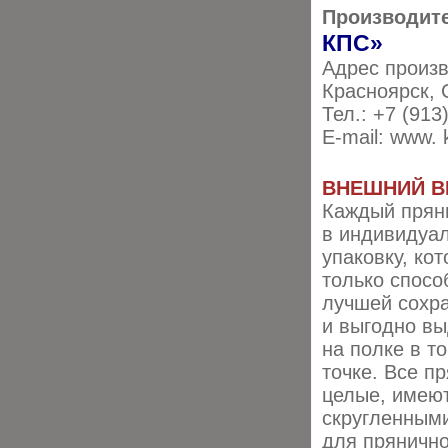
Производит
КПС»
Адрес произв
Красноярск, 
Тел.: +7 (913
E-mail: www. 
ВНЕШНИЙ В
Каждый прян
в индивидуа
упаковку, кот
только спосо
лучшей сохра
и выгодно вы
на полке в т
точке. Все п
целые, имеют
скругленными
для прянично