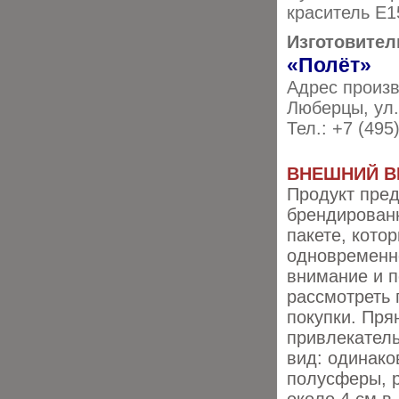
краситель E1
Изготовител
«Полёт»
Адрес произв
Люберцы, ул.
Тел.: +7 (495
ВНЕШНИЙ В
Продукт пред
брендирован
пакете,
кото
одновременн
внимание и
п
рассмотреть 
покупки.
Пря
привлекател
вид:
одинако
полусферы, 