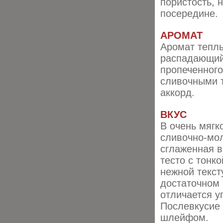
пористость, 
посередине.
АРОМАТ
Аромат теплы
распадающий
пропеченного
сливочными т
аккорд.
ВКУС
В очень мягк
сливочно-мол
сглаженная 
тесто с тонк
нежной текст
достаточном 
отличается у
Послевкусие
шлейфом.