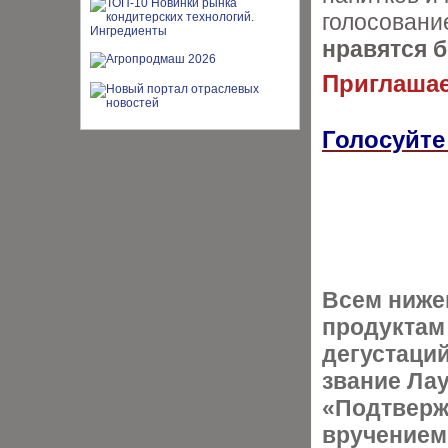
голосован
нравятся 
Приглашае
Голосуйте
Всем ниж
продуктам
дегустаци
звание Ла
«Подтверж
вручением