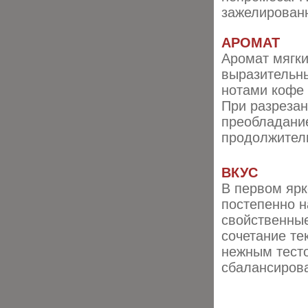
зажелированн
АРОМАТ
Аромат мягки
выразительны
нотами кофе
При разрезан
преобладани
продолжител
ВКУС
В первом ярк
постепенно н
свойственные
сочетание те
нежным тесто
сбалансиров