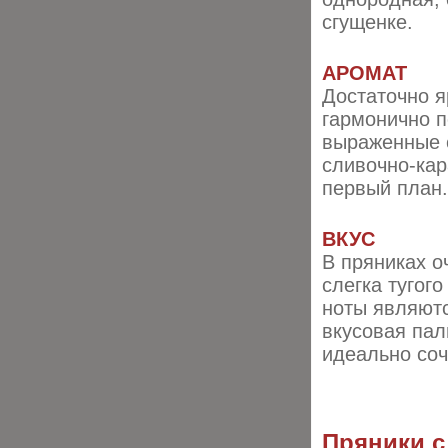
сгущенке.
АРОМАТ
Достаточно я
гармонично п
выраженные 
сливочно-кар
первый план.
ВКУС
В пряниках о
слегка тугог
ноты являютс
вкусовая пал
идеально соч
Пряники с