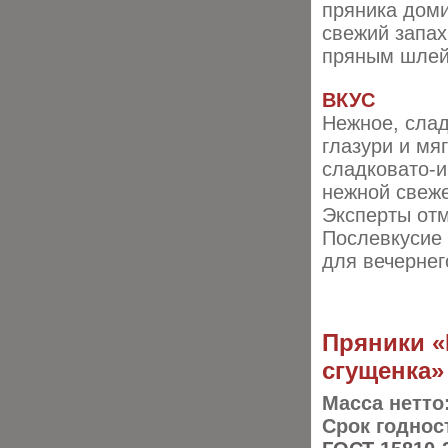
пряника дом
свежий запах
пряным шле
ВКУС
Нежное, слад
глазури и мя
сладковато-и
нежной свеже
Эксперты отм
Послевкусие 
для вечернег
Пряники «
сгущенка»
Масса нетто
Срок годнос