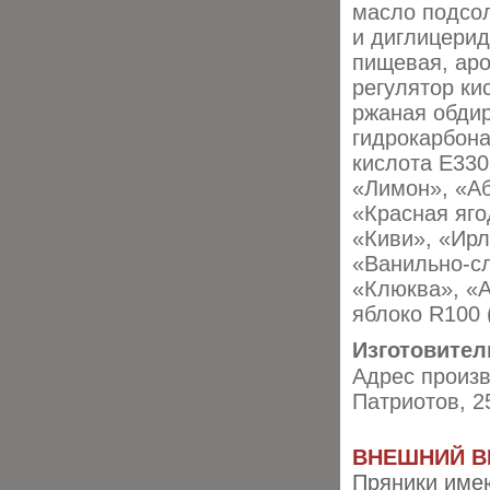
масло подсол
и диглицерид
пищевая, аро
регулятор ки
ржаная обдир
гидрокарбона
кислота Е330
«Лимон», «Аб
«Красная яго
«Киви», «Ирл
«Ванильно-с
«Клюква», «А
яблоко R100 
Изготовител
Адрес произв
Патриотов, 2
ВНЕШНИЙ В
Пряники име