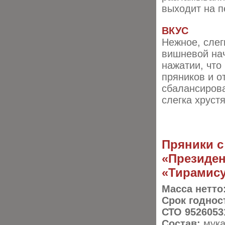
выходит на п
ВКУС
Нежное, слег
вишневой нач
нажатии, что
пряников и о
сбалансирова
слегка хруст
Пряники с
«Президен
«Тирамис
Масса нетто
Срок годнос
СТО 9526053
Состав:
мука