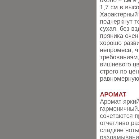
около
4 см в
1,7 см в высо
Характерны
подчеркнут
т
сухая,
без вз
пряника очен
хорошо разв
непромеса, 
требованиям
вишневого
ц
строго
по цен
равномерну
АРОМАТ
Аромат яркий
гармоничный.
сочетаются п
отчетливо ра
сладкие ноты
разламывани