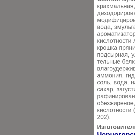
крахмальная
дезодориров
модифицирова
вода, эмульг
ароматизатор
кислотности 
крошка пряни
подсырная, у
тельные белк
влагоудержив
аммония, гид
соль, вода, 
сахар, загус
рафинирован
обезжиреное,
кислотности (
202).
Изготовител
Черногорс