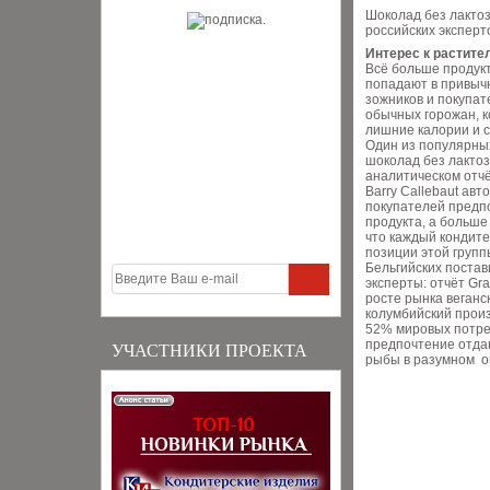
Шоколад без лакто
российских эксперт
Интерес к растите
Всё больше продук
попадают в привыч
зожников и покупат
обычных горожан, к
лишние калории и с
Один из популярны
шоколад без лактоз
аналитическом отчё
Barry Callebaut ав
покупателей предп
продукта, а больше
что каждый кондит
позиции этой групп
Бельгийских поста
эксперты: отчёт Gr
росте рынка веганск
колумбийский произ
52% мировых потре
предпочтение отда
УЧАСТНИКИ ПРОЕКТА
рыбы в разумном о