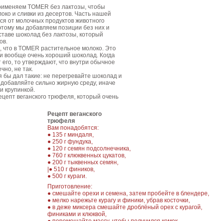
применяем TOMER без лактозы, чтобы
око и сливки из десертов. Часть нашей
ся от молочных продуктов животного
этому мы добавляем позиции без них и
оставе шоколад без лактозы, который
ов.
о, что в TOMER растительное молоко. Это
и вообще очень хороший шоколад. Когда
 его, то утверждают, что внутри обычное
чно, не так.
я бы дал такие: не перегревайте шоколад и
е добавляйте сильно жирную среду, иначе
и крупинкой.
ецепт веганского трюфеля, который очень
Рецепт веганского
трюфеля
Вам понадобятся:
● 135 г миндаля,
● 250 г фундука,
● 120 г семян подсолнечника,
● 760 г клюквенных цукатов,
● 200 г тыквенных семян,
|● 510 г фиников,
● 500 г кураги.
Приготовление:
● смешайте орехи и семена, затем пробейте в блендере,
● мелко нарежьте курагу и финики, убрав косточки,
● в деже миксера смешайте дроблёный орех с курагой,
финиками и клюквой,