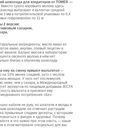
ний шоколада для кондитеров от TOMER —
Вместо сухого коровьего молока здесь
Шоколад выпускают в каллетах средней
м 3 мм в потребительской упаковках по 0,4
товых гофрокоробах по 11 кг.
ы 2 версии:
стниковым сахаром,
хара.
атуральные ингредиенты: масло какао из
ёртое какао, инулин, соевый лецитин и
кт ванили. Баланс вкусов в лаборатории
кцента овсяного молока в нём нет:
льно близко к обычному шоколаду.
ра ему на смену пришёл мальтитол
—
о на 10% менее сладкий, зато с числом
раза меньше. У него нет послевкусия,
кс ниже, чем у сахара, а Международный
тет экспертов по пищевым добавкам JECFA
ность мальтита и присвоил ему
ежедневного потребления «Без
шно набили не руку, но шпатели и молды в
зным шоколадом: он отвечает растущим
на привычные сладкие десерты, с которыми
покоиться о фигуре и здоровье. Почему
аботе и что нужно при этом учесть — наши
и в этом материале специально для вас.