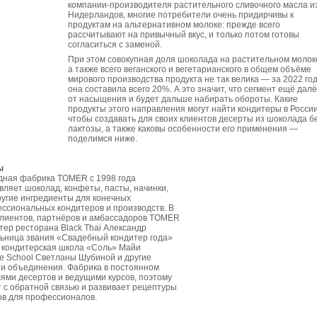
компании-производителя растительного сливочного масла и
Нидерландов, многие потребители очень придирчивы к
продуктам на альтернативном молоке: прежде всего
рассчитывают на привычный вкус, и только потом готовы
согласиться с заменой.
При этом совокупная доля шоколада на растительном молок
а также всего веганского и вегетарианского в общем объёме
мирового производства продукта не так велика — за 2022 го
она составила всего 20%. А это значит, что сегмент ещё далё
от насыщения и будет дальше набирать обороты. Какие
продукты этого направления могут найти кондитеры в России
чтобы создавать для своих клиентов десерты из шоколада б
лактозы, а также каковы особенности его применения —
поделимся ниже.
ы
дная фабрика TOMER с 1998 года
вляет шоколад, конфеты, пасты, начинки,
ругие ингредиенты для конечных
ссиональных кондитеров и производств. В
клиентов, партнёров и амбассадоров TOMER
ер ресторана Black Thai Александр
льница звания «Свадебный кондитер года»
 кондитерская школа «Соль» Майи
e School Светланы Шубиной и другие
 и объединения. Фабрика в постоянном
лями десертов и ведущими курсов, поэтому
 с обратной связью и развивает рецептуры
ов для профессионалов.