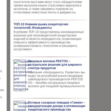
посетители выставки могут стать обладателями
свежих выпусков наших отраслевых журналов и
каталогов, а также оформить подписки на
отласлевые новостные ленты и дайджесты.
ТОП-10 Новинки рынка кондитерских
технологий. Ингредиенты
В рубрике ТОП-10 представлены инновационные
решения для производителей кондитерских
изделий в области ингредиентов, позволяющие
повысить эффективность производства,
усовершенствовать технологии и расширить
ассортимент.
Пищевые волокна PEKTOS –
натуральное решение для широкого
спектра продуктов
то
Компания «Ингредиенты. Развитие» вы­
водит на российский рынок продукцию
и
швей­царского производителя PEKTOS
AG – ли­нейку натуральных пищевых
волокон для пи­щевой промышленности
ебя
ть
Готовые сахарные помадки «Гамми» –
стандартизация декора и оптимизация
кондитерского производства