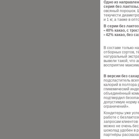
Одно из направле
серия без лактозы.
овсяный порошок. 
текучести диаметро
и 1 кг, а также в оп
В серии без лактоз
• 40% какао, с тро
• 42% какао, без са
В составе только н
отборных сортов, т
натуральный экстра
вывели такой, что а
восприятие максима
В версии без саха
подсластитель всег
калорий в полтора 
гликемический инде
объединённый коми
подтвердил безопас
допустимую норму 
ограничений».
Кондитеры уже успе
работе с безлакто
запросам клиентов 
можно не очень бес
шоколад удобен в р
партнёры рассказал