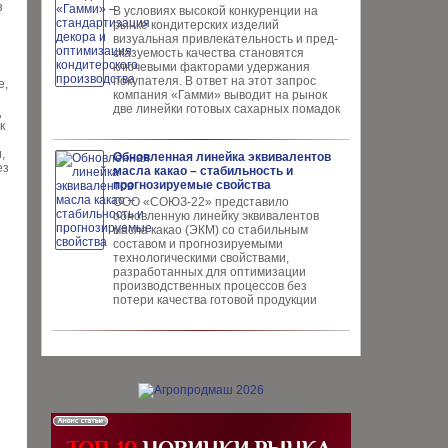
з
В условиях высокой кон­куренции на
рынке конди­терских изделий
визуальная привлекательность и пред­
сказуемость качества ста­новятся
ключевыми факто­рами удержания
покупателя. В ответ на этот запрос
е,
компания «Гамми» выводит на рынок
две линейки готовых сахарных помадок
д
к
,
Обновленная линейка эквивалентов
ез
масла какао – стабильность и
прогнозируемые свойства
ООО «СОЮЗ-22» представило
обновлен­ную линейку эквивалентов
масла ка­као (ЭКМ) со стабильным
составом и прогнозируемыми
технологическими свойствами,
разработанных для опти­мизации
производственных процес­сов без
потери качества готовой про­дукции