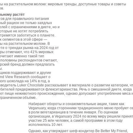
зы на растительном молоке: мировые тренды, доступные товары и советы
ов.
льному растёт
тов для правильного питания
ный рацион не только заядлых
елей с ограничениями в диете, но и
оторые не хотят потреблять
тремятся заботиться о планете.
х сегментов в этой сфере —
ы на растительном молоке. В
те о трендах рынка на 2024 год от
торы отмечают, что 41% мировых
очитают именно такой тип
 половины респондентов считают,
ерский бренд должен предлагать
ы.
вщиков поддерживают и другие
and View Research сообщает о
ого шоколада на 14% в год, а
водитель Luker Chocolate рассказывает в материале о развитии категории, ч
бителей придерживаются флекситарианства. Речь о смешанной диете, когда
ют пище неживотного происхождения, однако допускают употребление мяса 
граниченном объёме.
Набирают обороты и ознакомительные акции, такие как
Veganuary, когда сторонники традиционного меню пробуют с
в роли вегетарианцев в течение января. По оценкам
организации, в Veganuary 2024 по всему миру решили приня
участие 25 млн человек, а самой программе в этом году
исполнилось 10 лет.
Однако, как утверждает шеф-кондитер Be Better My Friend,