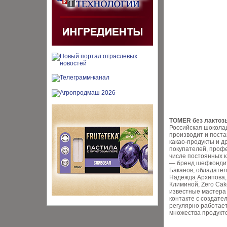
TOMER без лактоз
Российская шокола
производит и поста
какао-продукты и д
покупателей, профе
числе постоянных 
— бренд шефкондит
Баканов, обладате
Надежда Архипова,
Климиной, Zero Cak
известные мастера
контакте с создате
регулярно работает
множества продукт