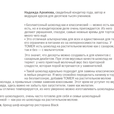
Надежда Архипова,
свадебный кондитер года, автор и
ведущая курсов для десятков тысяч учеников.
• Безлактозный шоколад как и классический — можно есть ка
есть, но и в кондитерском деле очень пригождается. Из него
делают украшения, глазури, самые нежные кремы для торто
много чего ещё.
• Это отличная альтернатива для всех и единственная для те
кто ограничен в питании из-за непереносимости лактозы. У
TOMER есть шоколад на растительном молоке как с сахаром,
так и без — с мальтитолом.
Это значит, что десерты можно создавать и для клиентов с
сахарным диабетом. При этом вкусовых качеств шоколад не
теряет: у него приятный молочный вкус без приторной
сладости, которая порой встречается у заменителей.
• Такой шоколад идеально подходит для замены классическо
в любых рецептах. Я могу спокойно переделать начинку в то
на безлактозную, добавив TOMER на растительном молоке
колада, а привычные сливки заменив кокосовыми. Этот крем не уступит по вк
вда, здесь важно не забыть про загустители, такие как желатин.
ы отлично темперируется, из него уверенно можно изготавливать шоколадн
всего шоколадного, очень часто готовлю для себя и семьи шоколадный
инкой — как раз из шоколада на растительном молоке.
в
, бренд шеф-кондитер ресторана Black