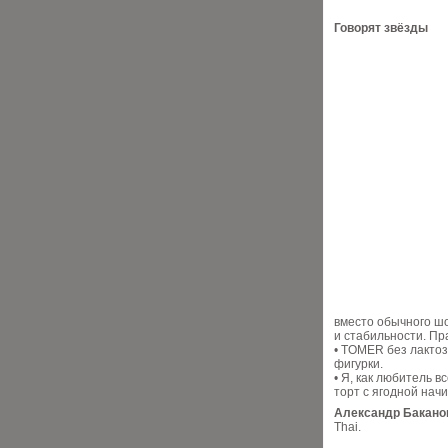
Говорят звёзды
вместо обычного шо
и стабильности. Пра
• TOMER без лактоз
фигурки.
• Я, как любитель 
торт с ягодной нач
Александр Бакано
Thai.