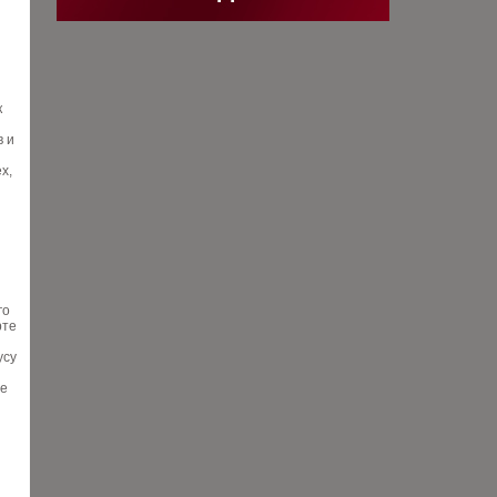
к
в и
х,
го
рте
усу
ые