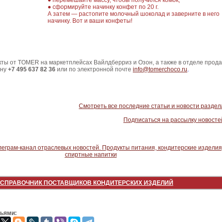
● перемешайте массу, чтобы получился комок,
● сформируйте начинку конфет по 20 г.
А затем — растопите молочный шоколад и заверните в него
начинку. Вот и ваши конфеты!
ты от TOMER на маркетплейсах Вайлдберриз и Озон, а также в отделе прод
ону
+7 495 637 82 36
или по электронной почте
info@tomerchoco.ru
.
Смотреть все последние статьи и новости раздел
Подписаться на рассылку новосте
СПРАВОЧНИК ПОСТАВЩИКОВ КОНДИТЕРСКИХ ИЗДЕЛИЙ
зьями: