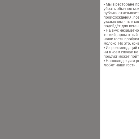
• Мы в ресторане 
убрать обычное мол
публики отказывает
происхождения, по
указываем, что в с
подойдёт для веган
• На вкус незаметн
тонкий, ароматный 
наши гости пробуют
молоко. Но это, коне
• Из рекомендаций 
ни в коем случае н
продукт может пойт
• Напоследок дам р
любят наши гости.