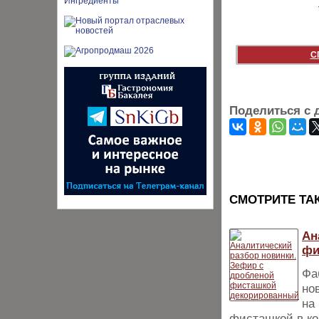
С
Поделиться с 
CМОТРИТЕ ТА
Ан
фи
Фа
но
на
фисташкой в ко