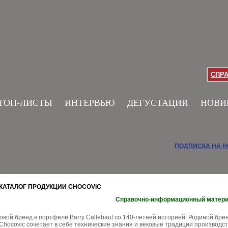
СПР
ТОП-ЛИСТЫ
ИНТЕРВЬЮ
ДЕГУСТАЦИИ
НОВИ
ПОДПИСКА НА 
КАТАЛОГ ПРОДУКЦИИ CHOCOVIC
Справочно-информационный матер
овой бренд в портфеле Barry Callebaut со 140-летней историей. Родиной бре
Chocovic сочетает в себе технические знания и вековые традиции ​производс