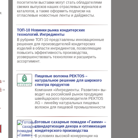
посетители выставки могут стать обладателями
свежих выпусков наших отраслевых журналов и
каталогов, а также оформить подписки на
м.
отласлевые новостные ленты и дайджесты.
ТОП-10 Новинки рынка кондитерских
технологий. Ингредиенты
В рубрике ТОП-10 представлены инновационные
решения для производителей кондитерских
изделий в области ингредиентов, позволяющие
повысить эффективность производства,
усовершенствовать технологии и расширить
ассортимент.
Пищевые волокна PEKTOS –
натуральное решение для широкого
а
››
спектра продуктов
й
››
Компания «Ингредиенты. Развитие» вы­
водит на российский рынок продукцию
швей­царского производителя PEKTOS
AG – ли­нейку натуральных пищевых
волокон для пи­щевой промышленности
Готовые сахарные помадки «Гамми» –
стандартизация декора и оптимизация
кондитерского производства
В условиях высокой кон­куренции на