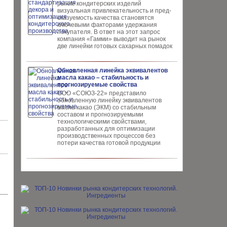
рынке конди­терских изделий
визуальная привлекательность и пред­
сказуемость качества ста­новятся
ключевыми факто­рами удержания
покупателя. В ответ на этот запрос
компания «Гамми» выводит на рынок
две линейки готовых сахарных помадок
Обновленная линейка эквивалентов
масла какао – стабильность и
прогнозируемые свойства
ООО «СОЮЗ-22» представило
обновлен­ную линейку эквивалентов
масла ка­као (ЭКМ) со стабильным
составом и прогнозируемыми
технологическими свойствами,
разработанных для опти­мизации
производственных процес­сов без
потери качества готовой про­дукции