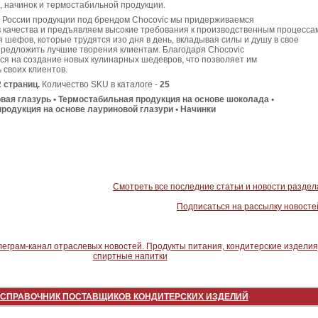
, начинок и термостабильной продукции.
в России продукции под брендом Chocovic мы придерживаемся
 качества и предъявляем высокие требования к производственным процесса
я шефов, которые трудятся изо дня в день, вкладывая силы и душу в свое
предложить лучшие творения клиентам. Благодаря Chocovic
я на создание новых кулинарных шедевров, что позволяет им
 своих клиентов.
2 страниц.
Количество SKU в каталоге -
25
вая глазурь • Термостабильная продукция на основе шоколада •
родукция на основе лауриновой глазури • Начинки
Смотреть все последние статьи и новости раздел
Подписаться на рассылку новосте
СПРАВОЧНИК ПОСТАВЩИКОВ КОНДИТЕРСКИХ ИЗДЕЛИЙ