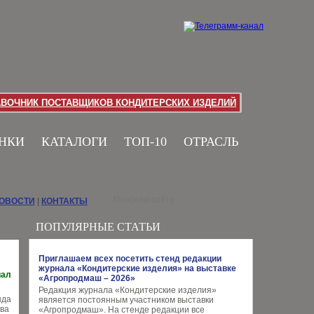
АВОЧНИК ПОСТАВЩИКОВ КОНДИТЕРСКИХ ИЗДЕЛИЙ
НКИ
КАТАЛОГИ
ТОП-10
ОТРАСЛЬ
НОВОСТИ
|
КОНТАКТЫ
ПОПУЛЯРНЫЕ СТАТЬИ
Приглашаем всех посетить стенд редакции
журнала «Кондитерские изделия» на выставке
иал
«Агропродмаш – 2026»
Редакция журнала «Кондитерские изделия»
нда
является постоянным участником выставки
тва
«Агропродмаш». На стенде редакции все