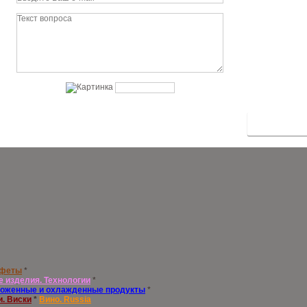
нфеты
*
е изделия. Технологии
*
оженные и охлажденные продукты
*
и. Виски
*
Вино. Russia