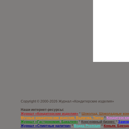
Copyright © 2000-2026 Журнал «Кондитерские изделия»
Наши интернет-ресурсы:
Журнал «Кондитерские изделия»
*
Шоколад. Шоколадные ко
Мучные кондитерские изделия. Выпечка. Торты
*
Кондитерски
Журнал «Гастрономия. Бакалея»
*
Консервный бизнес
*
Замор
Журнал «Спиртные напитки»
*
Водка
Premium
*
Коньяк. Бренд