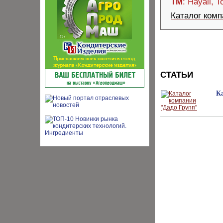
ТМ
: Hayali, T
Каталог ком
СТАТЬИ
К