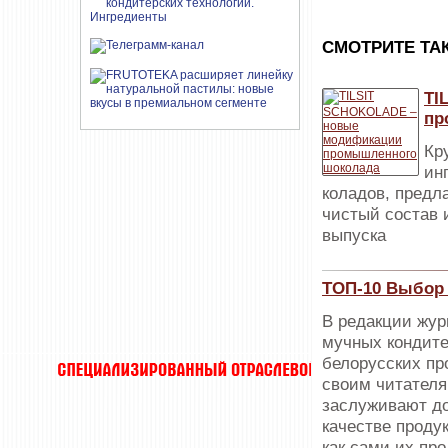
CМОТРИТЕ ТА
TI
пр
Кр
ин
коладов, предл
чистый состав 
выпуска
ТОП-10 Выбор 
В редакции жур
мучных кондите
белорусских пр
своим читателя
заслуживают до
качестве проду
как сами их пр