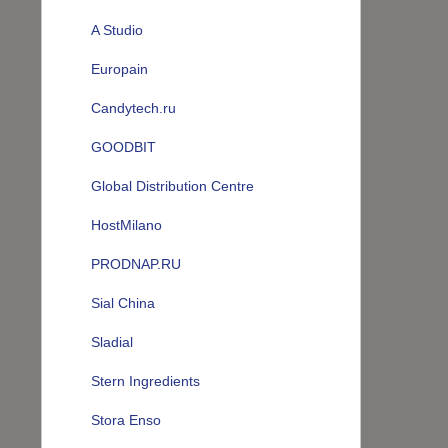
A Studio
Europain
Candytech.ru
GOODBIT
Global Distribution Centre
HostMilano
PRODNAP.RU
Sial China
Sladial
Stern Ingredients
Stora Enso