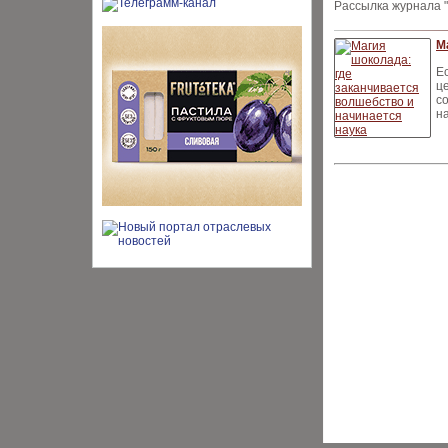
Рассылка журнала "
М
Е
ц
с
н