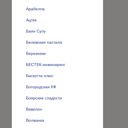
Арабелла
Ацтек
Баян Сулу
Белевская пастила
Березники
БЕСТЕК-инжиниринг
Бискотти плюс
Богородская КФ
Боярские сладости
Вавилон
Волжанка