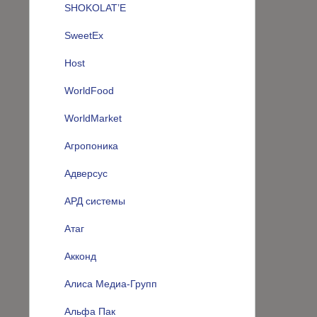
SHOKOLAT’E
SweetEx
Host
WorldFood
WorldMarket
Агропоника
Адверсус
АРД системы
Атаг
Акконд
Алиса Медиа-Групп
Альфа Пак