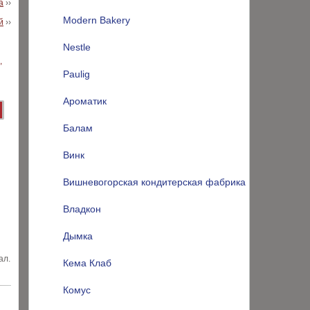
а
››
Modern Bakery
й
››
Nestle
Paulig
Ароматик
Балам
Винк
Вишневогорская кондитерская фабрика
Владкон
Дымка
ал.
Кема Клаб
Комус