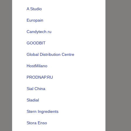
A Studio
Europain
Candytech.ru
GOODBIT
Global Distribution Centre
HostMilano
PRODNAP.RU
Sial China
Sladial
Stern Ingredients
Stora Enso