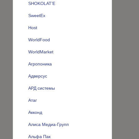
SHOKOLAT’E
SweetEx
Host
WorldFood
WorldMarket
Агропоника
Адверсус
АРД системы
Атаг
Акконд
Алиса Медиа-Групп
Альфа Пак