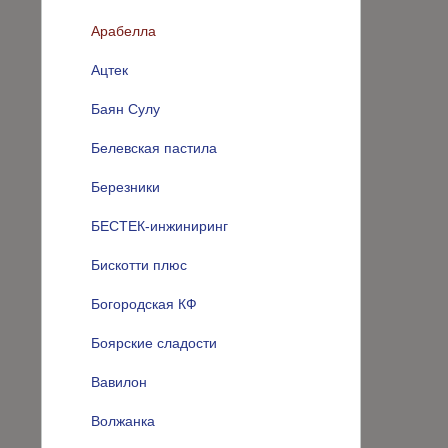
Арабелла
Ацтек
Баян Сулу
Белевская пастила
Березники
БЕСТЕК-инжиниринг
Бискотти плюс
Богородская КФ
Боярские сладости
Вавилон
Волжанка