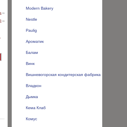
Modern Bakery
а
››
Nestle
й
››
Paulig
Ароматик
Балам
Винк
Вишневогорская кондитерская фабрика
Владкон
Дымка
Кема Клаб
Комус