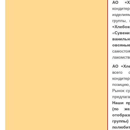
АО «Хл
кондите
изделия
группы,
«Хлебо
«
Сувен
ваниль
овсяные
самосто
лакомств
АО «Хле
всего с
кондите
позици
Рынок су
предлаг
Наши пр
(по ж
отобра
группы
полюбит