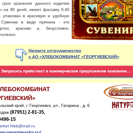
о срок хранения данного изделия
н на 90 дней, имеет фасовку 0,45
г, упакован в красивую и удобную
. Сувенир в виде пряника - это
артно, красиво и, безусловно,
 полезно.
Начните сотрудничество
с АО «ХЛЕБОКОМБИНАТ «ГЕОРГИЕВСКИЙ»
ХЛЕБОКОМБИНАТ
РГИЕВСКИЙ»
ьский край, г. Георгиевск, ул., Гагарина , д. 6
(87951) 2-81-35,
родаж
0496-15
rket.hleb@mail.ru
www.georgievsky.ru/