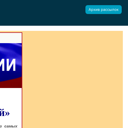
Архив рассылок
й»
из самых