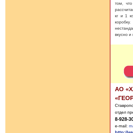
том, чт
рассчита
кг и 1 к
коробку
нестанд
вкусно и
АО «
«ГЕО
Ставропол
отдел п
8-928-3
e-mail:
ma
http://