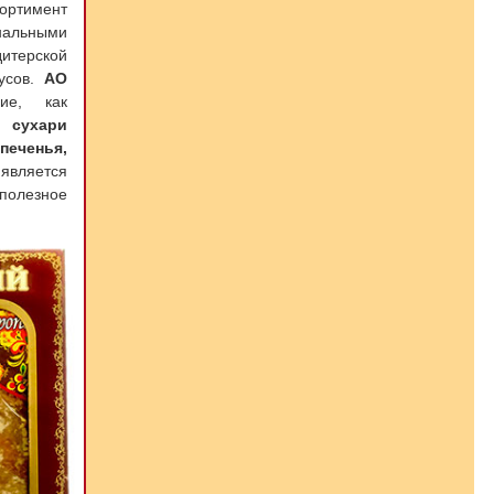
ртимент
нальными
итерской
кусов.
АО
ие, как
 сухари
еченья,
является
полезное