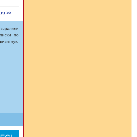
ru >>
выразили
писки по
 визитную