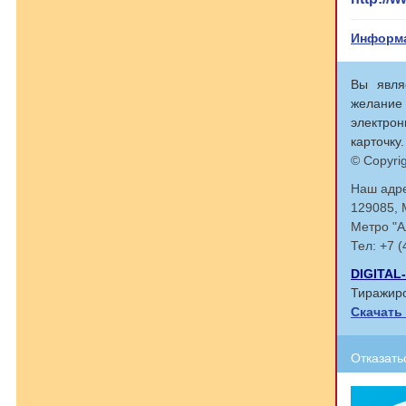
Информа
Вы явля
желание
электрон
карточку.
© Copyri
Наш адре
129085, 
Метро "А
Тел: +7 
DIGITA
Тиражиро
Скачать
Отказать