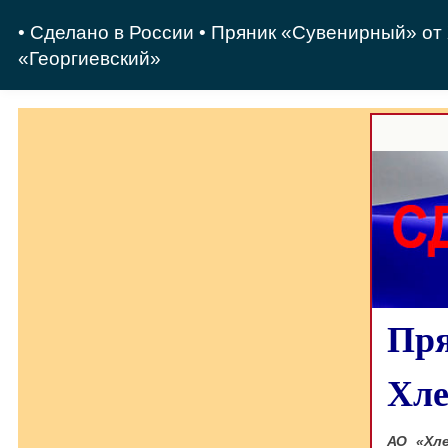
• Сделано в России • Пряник «Сувенирный» о
«Георгиевский»
Пря
Хле
АО «Хле