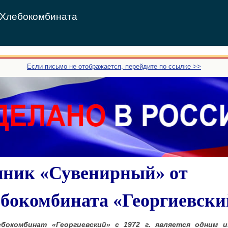
т Хлебокомбината
Если письмо не отображается, перейдите по ссылке >>
ник «Сувенирный» от
бокомбината «Георгиевски
бокомбинат «Георгиевский» с 1972 г. является одним 