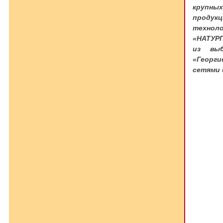
крупных
продук
техноло
«НАТУРП
из выб
«Георг
сетями 