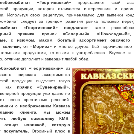
ебокомбинат «Георгиевский»
представляет свой ассо
рской продукции, которая отличается интересными и ориги
ми. Используя свою рецептуру, применяемую для выпечки конд
 комбинат следует за трендом развития рынка полезных пере
комбинат «Георгиевский» предлагает
такое разнообраз
ирный пряник», пряник «Северный», «Шоколадный»,
ные, с изюмом, маком, богатый ассортимент овсяного п
 колечки, от «Мориса»
и многое другое. Всё перечисленное 
ятельными продуктами, готовыми к употреблению. Вкусное и 
о, отлично дополнит и завершит любой обед.
бокомбинат «Георгиевский»
из
воего широкого ассортимента
рской продукции выделяет такую
ю, как
пряник «Сувенирный».
венирной продукции уже давно не
ает новых креативных решений.
яники с изображением Кавказа
еланию клиента, мы можем
зить любую символику КМВ-
) станут новинкой, которую
 покупатель.
Огромный плюс в