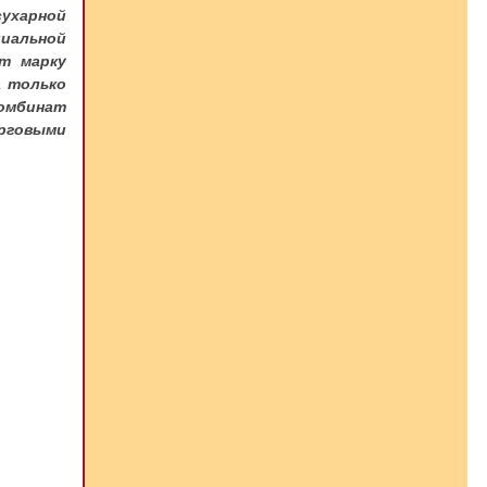
сухарной
иальной
ит марку
а только
омбинат
рговыми