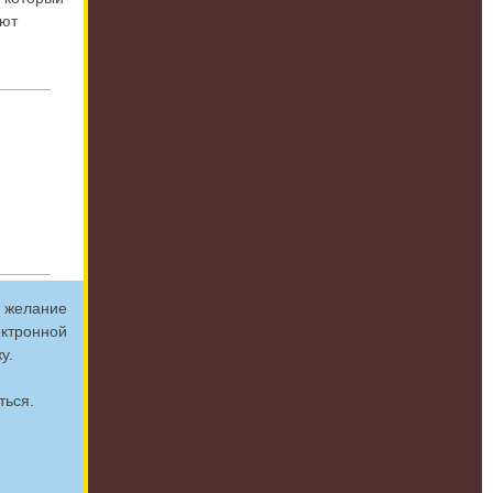
уют
и желание
ектронной
у.
ться.