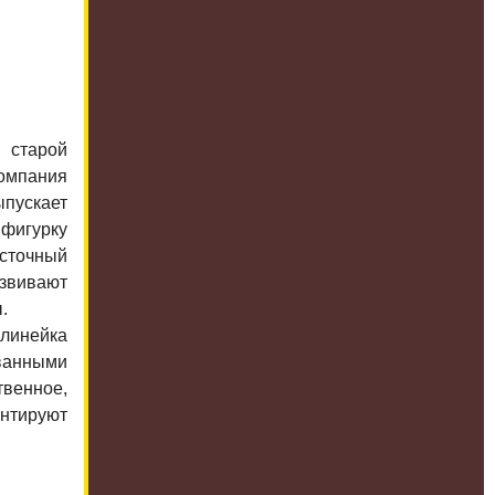
в старой
омпания
пускает
фигурку
сточный
азвивают
.
линейка
ванными
твенное,
нтируют