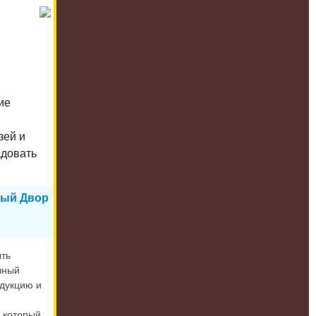
ие
зей и
адовать
ный Двор
ыть
шный
дукцию и
, который