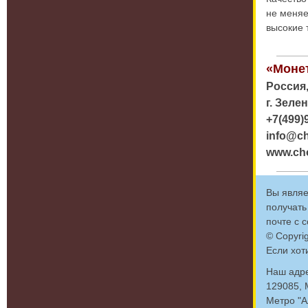
не меняе
высокие 
«Моне
Россия,
г. Зеле
+7(499)
info@c
www.ch
Вы являе
получать
почте с 
© Copyri
Если хот
Наш адре
129085, 
Метро "А