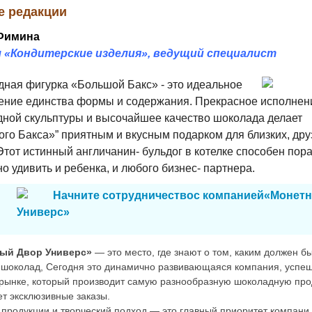
е редакции
Фимина
 «Кондитерские изделия», ведущий специалист
дная фигурка «Большой Бакс» - это идеальное
ние единства формы и содержания. Прекрасное исполнен
ной скульптуры и высочайшее качество шоколада делает
го Бакса»” приятным и вкусным подарком для близких, дру
 Этот истинный англичанин- бульдог в котелке способен пор
но удивить и ребенка, и любого бизнес- партнера.
Начните сотрудничествос компанией«Монет
Универс»
ый Двор Универс»
— это место, где знают о том, каким должен б
шоколад, Сегодня это динамично развивающаяся компания, успе
 рынке, который производит самую разнообразную шоколадную про
т эксклюзивные заказы.
 продукции и творческий подход — это главный приоритет компани