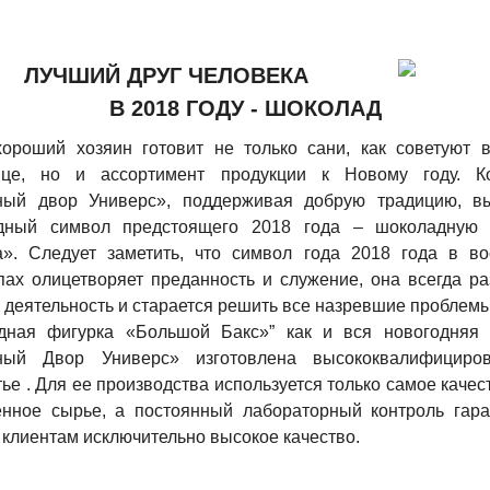
ЛУЧШИЙ ДРУГ ЧЕЛОВЕКА
В 2018 ГОДУ - ШОКОЛАД
ороший хозяин готовит не только сани, как советуют 
ице, но и ассортимент продукции к Новому году. К
ный двор Универс», поддерживая добрую традицию, вы
дный символ предстоящего 2018 года – шоколадную 
а». Следует заметить, что символ года 2018 года в во
пах олицетворяет преданность и служение, она всегда р
 деятельность и старается решить все назревшие проблемы
дная фигурка «Большой Бакс»” как и вся новогодняя 
ный Двор Универс» изготовлена высококвалифициро
ье . Для ее производства используется только самое качес
енное сырье, а постоянный лабораторный контроль гара
 клиентам исключительно высокое качество.