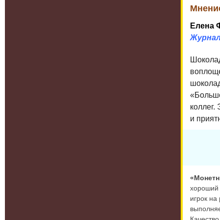
Мнени
Елена 
Журнал
Ш
окола
воплоще
шоколад
«Большо
коллег.
и прият
«Монетн
хороший 
игрок на
выполняе
Качество