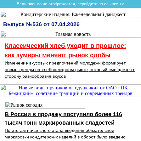
Если письмо не отображается, перейдите по ссылке >>
Выпуск №536 от 07.04.2026
Классический хлеб уходит в прошлое:
как зумеры меняют рынок сдобы
Изменение вкусовых предпочтений молодежи формирует
новые тренды на хлебопекарном рынке, который смещается в
сторону разнообразия вкусов
В России в продажу поступило более 116
тысяч тонн маркированных сладостей
По итогам начального этапа введения обязательной
маркировки кондитерских изделий в оборот было введено