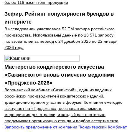
более 116 тысяч тонн продукции
Зефир. Рейтинг популярности брендов в
интернете
В исследовании участвовала 52 ТМ зефира российского
производства. Использованы данные по 13 571 запросу
пользователей за период с 24 декабря 2025 по 22 января
2026 года
Мастерство кондитерского искусства
«Сажинского» вновь отмечено медалями
«Продэкспо‑2026»
Воронежский комбинат «Сажинский», один из ведущих
российских производителей кондитерских изделий,
традиционно принял участие в форуме. Компания ежегодно
выступает на «Продэкспо», осознавая значимость
мероприятия для отрасли, и каждый раз тщательно
продумывает организацию стенда и подбор ассортимента
Запросить предложение от компании "Кондитерский Комбинат