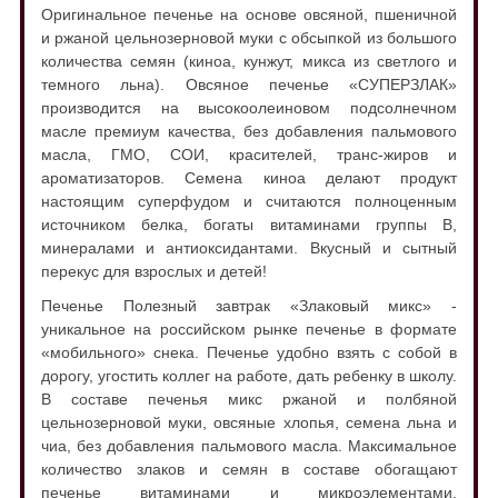
Оригинальное печенье на основе овсяной, пшеничной
и ржаной цельнозерновой муки с обсыпкой из большого
количества семян (киноа, кунжут, микса из светлого и
темного льна). Овсяное печенье «СУПЕРЗЛАК»
производится на высокоолеиновом подсолнечном
масле премиум качества, без добавления пальмового
масла, ГМО, СОИ, красителей, транс-жиров и
ароматизаторов. Семена киноа делают продукт
настоящим суперфудом и считаются полноценным
источником белка, богаты витаминами группы В,
минералами и антиоксидантами. Вкусный и сытный
перекус для взрослых и детей!
Печенье Полезный завтрак «Злаковый микс» -
уникальное на российском рынке печенье в формате
«мобильного» снека. Печенье удобно взять с собой в
дорогу, угостить коллег на работе, дать ребенку в школу.
В составе печенья микс ржаной и полбяной
цельнозерновой муки, овсяные хлопья, семена льна и
чиа, без добавления пальмового масла. Максимальное
количество злаков и семян в составе обогащают
печенье витаминами и микроэлементами,