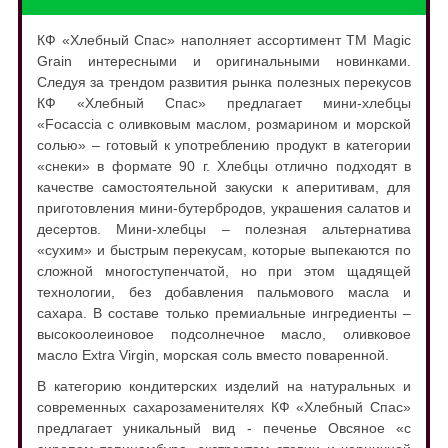
КФ «Хлебный Спас» наполняет ассортимент ТM Magic
Grain интересными и оригинальными новинками.
Следуя за трендом развития рынка полезных перекусов
КФ «Хлебный Спас» предлагает мини-хлебцы
«Focaccia с оливковым маслом, розмарином и морской
солью» – готовый к употреблению продукт в категории
«снеки» в формате 90 г. Хлебцы отлично подходят в
качестве самостоятельной закуски к аперитивам, для
приготовления мини-бутербродов, украшения салатов и
десертов. Мини-хлебцы – полезная альтернатива
«сухим» и быстрым перекусам, которые выпекаются по
сложной многоступенчатой, но при этом щадящей
технологии, без добавления пальмового масла и
сахара. В составе только премиальные ингредиенты –
высокоолеиновое подсолнечное масло, оливковое
масло Extra Virgin, морская соль вместо поваренной.
В категорию кондитерских изделий на натуральных и
современных сахарозаменителях КФ «Хлебный Спас»
предлагает уникальный вид - печенье Овсяное «с