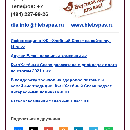
Телефон: +7
(484) 227-99-26
dialinfo@hlebspas.ru
www.hlebspas.ru
Информация о КФ «Хлебный Спас» на сайте my-
ki.ru >>
Другие E-mail рассылки компании >>
КФ «Хлебный Спас» рассказала о драйверах роста
по итогам 2021 г. >>
В поддержку трендов на здоровое питание и
семейные традиции. КФ «Хлебный Спас» радует
интересными новинками! >>
Каталог компании "Хлебный Спас" >>
Поделиться с друзьями: