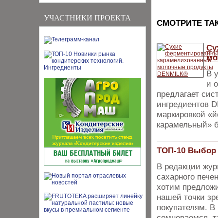
УЧАСТНИКИ ПРОЕКТА
CМОТРИТЕ ТА
Су
мо
В 
и 
предлагает сис
ингредиентов 
маркировкой «й
карамельный» б
ТОП-10 Выбор 
В редакции жур
сахарного пече
хотим предложи
нашей точки зр
покупателям. В 
сомневаемся, т